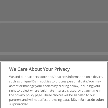
We Care About Your Privacy
We and our partners store and/or access information on a device,
such as unique IDs in cookies to process personal data. You may
accept or manage your choices by clicking below, including your
right to object where legitimate interest is used, or at any time in
İleri
the privacy policy page. These choices will be signaled to our
partners and will not affect browsing data.
Más información sobre
Sayfa
1
-
2
su privacidad