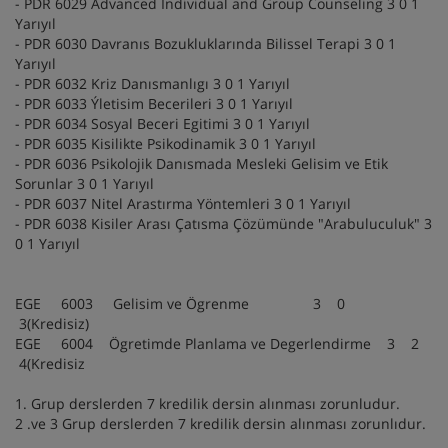
- PDR 6029 Advanced Individual and Group Counseling 3 0 1
Yarıyıl
- PDR 6030 Davranıs Bozukluklarında Bilissel Terapi 3 0 1
Yarıyıl
- PDR 6032 Kriz Danısmanlıgı 3 0 1 Yarıyıl
- PDR 6033 Ýletisim Becerileri 3 0 1 Yarıyıl
- PDR 6034 Sosyal Beceri Egitimi 3 0 1 Yarıyıl
- PDR 6035 Kisilikte Psikodinamik 3 0 1 Yarıyıl
- PDR 6036 Psikolojik Danısmada Mesleki Gelisim ve Etik
Sorunlar 3 0 1 Yarıyıl
- PDR 6037 Nitel Arastırma Yöntemleri 3 0 1 Yarıyıl
- PDR 6038 Kisiler Arası Çatısma Çözümünde "Arabuluculuk" 3
0 1 Yarıyıl
EGE 6003 Gelisim ve Ögrenme 3 0
3(Kredisiz)
EGE 6004 Ögretimde Planlama ve Degerlendirme 3 2
4(Kredisiz
1. Grup derslerden 7 kredilik dersin alınması zorunludur.
2 .ve 3 Grup derslerden 7 kredilik dersin alınması zorunlıdur.