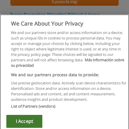
E-posta ile bilgi
İnsan Kaynakarı Yönetimi Yüksek Lisans
Programı
We Care About Your Privacy
Ufuk Üniversitesi
We and our partners store and/or access information on a device,
such as unique IDs in cookies to process personal data. You may
E-posta ile bilgi
accept or manage your choices by clicking below, including your
right to object where legitimate interest is used, or at any time in
the privacy policy page. These choices will be signaled to our
partners and will not affect browsing data.
Más información sobre
su privacidad
Kullanım koşulları
We and our partners process data to provide:
Use precise geolocation data. Actively scan device characteristics for
Gizlilik politikası
identification. Store and/or access information on a device.
Personalised ads and content, ad and content measurement,
İletişim Educaedu
audience insights and product development.
List of Partners (vendors)
Copyright © Educaedu Business S.L. - CIF : B-95610580: -
www.educaedu-turkiye.com
I Accept