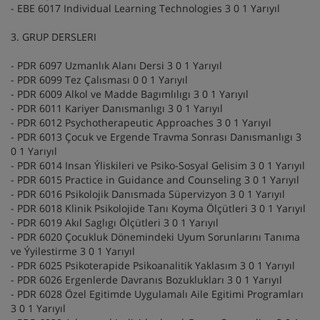
- EBE 6017 Individual Learning Technologies 3 0 1 Yarıyıl
3. GRUP DERSLERI
- PDR 6097 Uzmanlık Alanı Dersi 3 0 1 Yarıyıl
- PDR 6099 Tez Çalısması 0 0 1 Yarıyıl
- PDR 6009 Alkol ve Madde Bagımlılıgı 3 0 1 Yarıyıl
- PDR 6011 Kariyer Danısmanlıgı 3 0 1 Yarıyıl
- PDR 6012 Psychotherapeutic Approaches 3 0 1 Yarıyıl
- PDR 6013 Çocuk ve Ergende Travma Sonrası Danısmanlıgı 3
0 1 Yarıyıl
- PDR 6014 Insan Ýliskileri ve Psiko-Sosyal Gelisim 3 0 1 Yarıyıl
- PDR 6015 Practice in Guidance and Counseling 3 0 1 Yarıyıl
- PDR 6016 Psikolojik Danısmada Süpervizyon 3 0 1 Yarıyıl
- PDR 6018 Klinik Psikolojide Tanı Koyma Ölçütleri 3 0 1 Yarıyıl
- PDR 6019 Akıl Saglıgı Ölçütleri 3 0 1 Yarıyıl
- PDR 6020 Çocukluk Dönemindeki Uyum Sorunlarını Tanıma
ve Ýyilestirme 3 0 1 Yarıyıl
- PDR 6025 Psikoterapide Psikoanalitik Yaklasım 3 0 1 Yarıyıl
- PDR 6026 Ergenlerde Davranıs Bozuklukları 3 0 1 Yarıyıl
- PDR 6028 Özel Egitimde Uygulamalı Aile Egitimi Programları
3 0 1 Yarıyıl