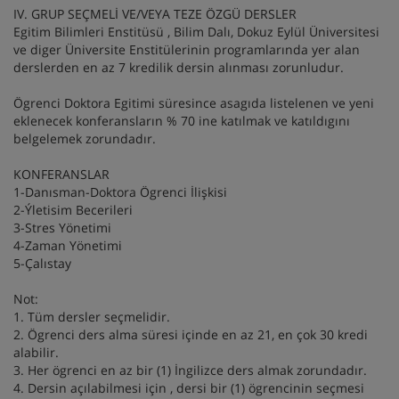
IV. GRUP SEÇMELİ VE/VEYA TEZE ÖZGÜ DERSLER
Egitim Bilimleri Enstitüsü , Bilim Dalı, Dokuz Eylül Üniversitesi
ve diger Üniversite Enstitülerinin programlarında yer alan
derslerden en az 7 kredilik dersin alınması zorunludur.
Ögrenci Doktora Egitimi süresince asagıda listelenen ve yeni
eklenecek konferansların % 70 ine katılmak ve katıldıgını
belgelemek zorundadır.
KONFERANSLAR
1-Danısman-Doktora Ögrenci İlişkisi
2-Ýletisim Becerileri
3-Stres Yönetimi
4-Zaman Yönetimi
5-Çalıstay
Not:
1. Tüm dersler seçmelidir.
2. Ögrenci ders alma süresi içinde en az 21, en çok 30 kredi
alabilir.
3. Her ögrenci en az bir (1) İngilizce ders almak zorundadır.
4. Dersin açılabilmesi için , dersi bir (1) ögrencinin seçmesi