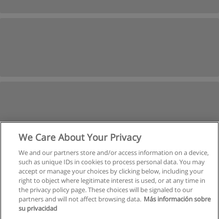
We Care About Your Privacy
We and our partners store and/or access information on a device,
such as unique IDs in cookies to process personal data. You may
İleri
accept or manage your choices by clicking below, including your
Sayfa
1
-
4
right to object where legitimate interest is used, or at any time in
the privacy policy page. These choices will be signaled to our
partners and will not affect browsing data.
Más información sobre
su privacidad