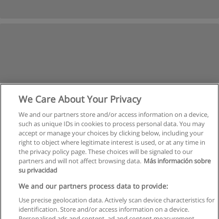
We Care About Your Privacy
We and our partners store and/or access information on a device,
such as unique IDs in cookies to process personal data. You may
accept or manage your choices by clicking below, including your
right to object where legitimate interest is used, or at any time in
the privacy policy page. These choices will be signaled to our
partners and will not affect browsing data.
Más información sobre
su privacidad
Kullanım koşulları
We and our partners process data to provide:
Use precise geolocation data. Actively scan device characteristics for
Gizlilik politikası
identification. Store and/or access information on a device.
Personalised ads and content, ad and content measurement,