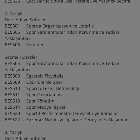
BES525 Çocuklarda Spora Özel Yetenek ve Yetenek Seçimi
2. Yarıyıl
Ders Adı ve Şubeler
BES501 Sporda Organizasyon ve Liderlik
BES505 Spor Yaralanmalarından Korunma ve Tedavi
Yaklaşımları
BES506 Seminer
Seçmeli Dersler
BES505 Spor Yaralanmalarından Korunma ve Tedavi
Yaklaşımları
BES508 Egzersiz Fizyolojisi
BES509 Özürlülerde Spor
BES510 Sporda Tesis İşletmeciliği
BES511 Spor Pazarlaması
BES513 Spor Yönetimi
BES514 Spor Medya İlişkisi
BES520 Sportif Performansta Deneysel Uygulamalar
BES522 Egzersiz Nörofizyolojisinde Deneysel Yaklaşımlar
3. Yarıyıl
Ders Adı ve Şubeler