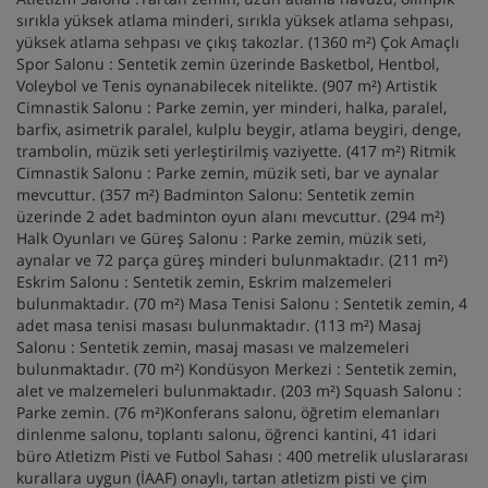
sırıkla yüksek atlama minderi, sırıkla yüksek atlama sehpası,
yüksek atlama sehpası ve çıkış takozlar. (1360 m²) Çok Amaçlı
Spor Salonu : Sentetik zemin üzerinde Basketbol, Hentbol,
Voleybol ve Tenis oynanabilecek nitelikte. (907 m²) Artistik
Cimnastik Salonu : Parke zemin, yer minderi, halka, paralel,
barfix, asimetrik paralel, kulplu beygir, atlama beygiri, denge,
trambolin, müzik seti yerleştirilmiş vaziyette. (417 m²) Ritmik
Cimnastik Salonu : Parke zemin, müzik seti, bar ve aynalar
mevcuttur. (357 m²) Badminton Salonu: Sentetik zemin
üzerinde 2 adet badminton oyun alanı mevcuttur. (294 m²)
Halk Oyunları ve Güreş Salonu : Parke zemin, müzik seti,
aynalar ve 72 parça güreş minderi bulunmaktadır. (211 m²)
Eskrim Salonu : Sentetik zemin, Eskrim malzemeleri
bulunmaktadır. (70 m²) Masa Tenisi Salonu : Sentetik zemin, 4
adet masa tenisi masası bulunmaktadır. (113 m²) Masaj
Salonu : Sentetik zemin, masaj masası ve malzemeleri
bulunmaktadır. (70 m²) Kondüsyon Merkezi : Sentetik zemin,
alet ve malzemeleri bulunmaktadır. (203 m²) Squash Salonu :
Parke zemin. (76 m²)Konferans salonu, öğretim elemanları
dinlenme salonu, toplantı salonu, öğrenci kantini, 41 idari
büro Atletizm Pisti ve Futbol Sahası : 400 metrelik uluslararası
kurallara uygun (İAAF) onaylı, tartan atletizm pisti ve çim