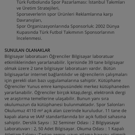
Türk Futbolunda Spor Pazarlaması: İstanbul Takımları
ve Üretim Stratejileri,
Sporseverlerin spor Ürünleri Reklamlarına karşı
Davranışları,
Spor Organizasyonlarında Sponsorluk: 2002 Dünya
Kupasında Türk Futbol Takımının Sponsorlarının
İncelenmesi.
SUNULAN OLANAKLAR
Bilgisayar laboratuarı Öğrenciler Bilgisayar laboratuar
etkinliklerinden yararlanabilir. İçerisinde 39 tane bilgisayar
olmak üzere 2 tane bilgisayar laboratuarı vardır. Bütün
bilgisayarlar internet bağlantılıdır ve öğrencilerin çalışmaları
için gerekli olan bazı uygulamalarına sahiptir. Kütüphane
Öğrenciler Yunus emre kampusündeki merkez kütüphaneden
yararlanabilir. Öğrenciler birçok kitap,dergi, elektronik dergi
ve araştırma temellerine ulaşabilir. Bunun yanı sıra
okulumuzun da kütüphanesi bulunmaktadır. Spor Salonları
Okulumuz 4110 m² açık alan üzerinde kuruludur. 11 tane de
kapalı alana ve IAAF standartlarında bir açık futbol sahasına
sahiptir. Derslik Sayısı : 32 Seminer Odası : 2 Bilgiyasayar
Laboratuvarı : 2, 50 Adet Bilgisayar. Okuma Odası : 1 Kapalı
Atletizm Salonu :Tartan zemin, uzun atlama havuzu, olimpik