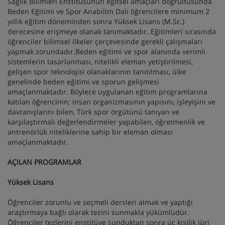
Sağlık Bilimleri Enstitüsünün eğitsel amaçları doğrultusunda
Beden Eğitimi ve Spor Anabilim Dalı öğrencilere minimum 2
yıllık eğitim döneminden sonra Yüksek Lisans (M.Sc.)
derecesine erişmeye olanak tanımaktadır. Eğitimleri sırasında
öğrenciler bilimsel ilkeler çerçevesinde gerekli çalışmaları
yapmak zorundadır.Beden eğitimi ve spor alanında verimli
sistemlerin tasarlanması, nitelikli eleman yetiştirilmesi,
gelişen spor teknolojisi olanaklarının tanıtılması, ülke
genelinde beden eğitimi ve sporun gelişmesi
amaçlanmaktadır. Böylece uygulanan eğitim programlarına
katılan öğrencinin; insan organizmasının yapısını, işleyişini ve
davranışlarını bilen, Türk spor örgütünü tanıyan ve
karşılaştırmalı değerlendirmeler yapabilen, öğretmenlik ve
antrenörlük niteliklerine sahip bir eleman olması
amaçlanmaktadır.
AÇILAN PROGRAMLAR
Yüksek Lisans
Öğrenciler zorunlu ve seçmeli dersleri almak ve yaptığı
araştırmaya bağlı olarak tezini sunmakla yükümlüdür.
Öğrenciler tezlerini enstitüye sunduktan sonra üç kişilik jüri