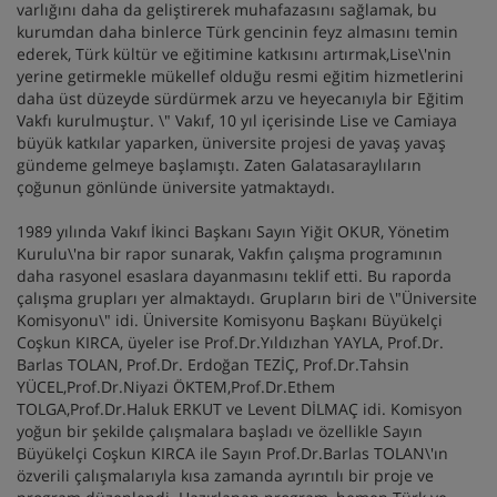
varlığını daha da geliştirerek muhafazasını sağlamak, bu
kurumdan daha binlerce Türk gencinin feyz almasını temin
ederek, Türk kültür ve eğitimine katkısını artırmak,Lise\'nin
yerine getirmekle mükellef olduğu resmi eğitim hizmetlerini
daha üst düzeyde sürdürmek arzu ve heyecanıyla bir Eğitim
Vakfı kurulmuştur. \" Vakıf, 10 yıl içerisinde Lise ve Camiaya
büyük katkılar yaparken, üniversite projesi de yavaş yavaş
gündeme gelmeye başlamıştı. Zaten Galatasaraylıların
çoğunun gönlünde üniversite yatmaktaydı.
1989 yılında Vakıf İkinci Başkanı Sayın Yiğit OKUR, Yönetim
Kurulu\'na bir rapor sunarak, Vakfın çalışma programının
daha rasyonel esaslara dayanmasını teklif etti. Bu raporda
çalışma grupları yer almaktaydı. Grupların biri de \"Üniversite
Komisyonu\" idi. Üniversite Komisyonu Başkanı Büyükelçi
Coşkun KIRCA, üyeler ise Prof.Dr.Yıldızhan YAYLA, Prof.Dr.
Barlas TOLAN, Prof.Dr. Erdoğan TEZİÇ, Prof.Dr.Tahsin
YÜCEL,Prof.Dr.Niyazi ÖKTEM,Prof.Dr.Ethem
TOLGA,Prof.Dr.Haluk ERKUT ve Levent DİLMAÇ idi. Komisyon
yoğun bir şekilde çalışmalara başladı ve özellikle Sayın
Büyükelçi Coşkun KIRCA ile Sayın Prof.Dr.Barlas TOLAN\'ın
özverili çalışmalarıyla kısa zamanda ayrıntılı bir proje ve