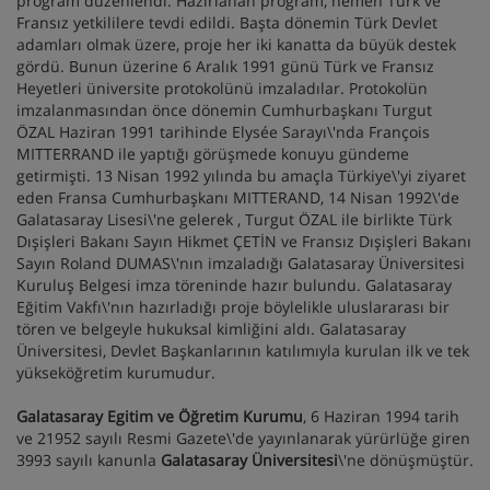
program düzenlendi. Hazırlanan program, hemen Türk ve
Fransız yetkililere tevdi edildi. Başta dönemin Türk Devlet
adamları olmak üzere, proje her iki kanatta da büyük destek
gördü. Bunun üzerine 6 Aralık 1991 günü Türk ve Fransız
Heyetleri üniversite protokolünü imzaladılar. Protokolün
imzalanmasından önce dönemin Cumhurbaşkanı Turgut
ÖZAL Haziran 1991 tarihinde Elysée Sarayı\'nda François
MITTERRAND ile yaptığı görüşmede konuyu gündeme
getirmişti. 13 Nisan 1992 yılında bu amaçla Türkiye\'yi ziyaret
eden Fransa Cumhurbaşkanı MITTERAND, 14 Nisan 1992\'de
Galatasaray Lisesi\'ne gelerek , Turgut ÖZAL ile birlikte Türk
Dışişleri Bakanı Sayın Hikmet ÇETİN ve Fransız Dışişleri Bakanı
Sayın Roland DUMAS\'nın imzaladığı Galatasaray Üniversitesi
Kuruluş Belgesi imza töreninde hazır bulundu. Galatasaray
Eğitim Vakfı\'nın hazırladığı proje böylelikle uluslararası bir
tören ve belgeyle hukuksal kimliğini aldı. Galatasaray
Üniversitesi, Devlet Başkanlarının katılımıyla kurulan ilk ve tek
yükseköğretim kurumudur.
Galatasaray Egitim ve Öğretim Kurumu
, 6 Haziran 1994 tarih
ve 21952 sayılı Resmi Gazete\'de yayınlanarak yürürlüğe giren
3993 sayılı kanunla
Galatasaray Üniversitesi
\'ne dönüşmüştür.