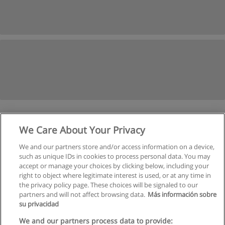
1
2
İleri
We Care About Your Privacy
We and our partners store and/or access information on a device,
Sayfa
1
-
2
such as unique IDs in cookies to process personal data. You may
accept or manage your choices by clicking below, including your
right to object where legitimate interest is used, or at any time in
the privacy policy page. These choices will be signaled to our
partners and will not affect browsing data.
Más información sobre
su privacidad
Kullanım koşulları
We and our partners process data to provide: