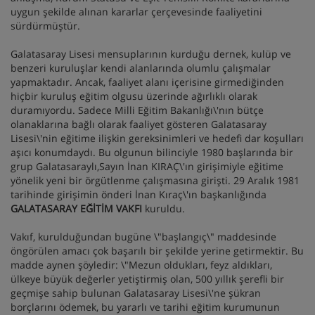
uygun şekilde alınan kararlar çerçevesinde faaliyetini
sürdürmüştür.
Galatasaray Lisesi mensuplarının kurduğu dernek, kulüp ve
benzeri kuruluşlar kendi alanlarında olumlu çalışmalar
yapmaktadır. Ancak, faaliyet alanı içerisine girmediğinden
hiçbir kuruluş eğitim olgusu üzerinde ağırlıklı olarak
duramıyordu. Sadece Milli Eğitim Bakanlığı\'nın bütçe
olanaklarına bağlı olarak faaliyet gösteren Galatasaray
Lisesi\'nin eğitime ilişkin gereksinimleri ve hedefi dar koşulları
aşıcı konumdaydı. Bu olgunun bilinciyle 1980 başlarında bir
grup Galatasaraylı,Sayın İnan KIRAÇ\'ın girişimiyle eğitime
yönelik yeni bir örgütlenme çalışmasına girişti. 29 Aralık 1981
tarihinde girişimin önderi İnan Kıraç\'ın başkanlığında
GALATASARAY EĞİTİM VAKFI
kuruldu.
Vakıf, kurulduğundan bugüne \"başlangıç\" maddesinde
öngörülen amacı çok başarılı bir şekilde yerine getirmektir. Bu
madde aynen şöyledir: \"Mezun oldukları, feyz aldıkları,
ülkeye büyük değerler yetiştirmiş olan, 500 yıllık şerefli bir
geçmişe sahip bulunan Galatasaray Lisesi\'ne şükran
borçlarını ödemek, bu yararlı ve tarihi eğitim kurumunun