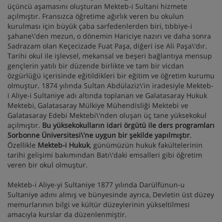
üçüncü aşamasını oluşturan Mekteb-i Sultani hizmete
açılmıştır. Fransızca öğretime ağırlık veren bu okulun
kurulması için büyük çaba sarfedenlerden biri, tıbbiye-i
şahane\'den mezun, o dönemin Hariciye nazırı ve daha sonra
Sadrazam olan Keçecizade Fuat Paşa, diğeri ise Ali Paşa\'dır.
Tarihi okul ile işlevsel, mekansal ve beşeri bağlantıya mensup
gençlerin yatılı bir düzende birlikte ve tam bir vicdan
özgürlüğü içerisinde eğitildikleri bir eğitim ve öğretim kurumu
olmuştur. 1874 yılında Sultan Abdülaziz\'in iradesiyle Mekteb-
i Aliye-i Sultaniye adı altında toplanan ve Galatasaray Hukuk
Mektebi, Galatasaray Mülkiye Mühendisliği Mektebi ve
Galatasaray Edebi Mektebi\'nden oluşan üç tane yüksekokul
açılmıştır.
Bu yüksekokulların idari örgütü ile ders programları
Sorbonne Üniversitesi\'ne uygun bir şekilde yapılmıştır
.
Özellikle
Mekteb-i Hukuk
, günümüzün hukuk fakültelerinin
tarihi gelişimi bakımından Batı\'daki emsalleri gibi öğretim
veren bir okul olmuştur.
Mekteb-i Aliye-yi Sultaniye 1877 yılında Darülfünun-u
Sultaniye adını almış ve bünyesinde ayrıca, Devletin üst düzey
memurlarının bilgi ve kültür düzeylerinin yükseltilmesi
amacıyla kurslar da düzenlenmiştir.