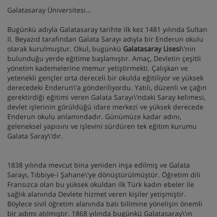
Galatasaray Üniversitesi...
Bugünkü adıyla Galatasaray tarihte ilk kez 1481 yılında Sultan
II. Beyazıd tarafından Galata Sarayı adıyla bir Enderun okulu
olarak kurulmuştur. Okul, bugünkü
Galatasaray Lisesi
\'nin
bulunduğu yerde eğitime başlamıştır. Amaç, Devletin çeşitli
yönetim kademelerine memur yetiştirmekti. Çalışkan ve
yetenekli gençler orta dereceli bir okulda eğitiliyor ve yüksek
derecedeki Enderun\'a gönderiliyordu. Yatılı, düzenli ve çağın
gerektirdiği eğitimi veren Galata Sarayı\'ndaki Saray kelimesi,
devlet işlerinin görüldüğü idare merkezi ve yüksek derecede
Enderun okulu anlamındadır. Günümüze kadar adını,
geleneksel yapısını ve işlevini sürdüren tek eğitim kurumu
Galata Saray\'dır.
1838 yılında mevcut bina yeniden inşa edilmiş ve Galata
Sarayı, Tıbbiye-i Şahane\'ye dönüştürülmüştür. Öğretim dili
Fransızca olan bu yüksek okuldan ilk Türk kadın ebeler ile
sağlık alanında Devlete hizmet veren kişiler yetişmiştir.
Böylece sivil öğretim alanında batı bilimine yönelişin önemli
bir adımı atılmıştır. 1868 yılında bugünkü Galatasaray\'ın