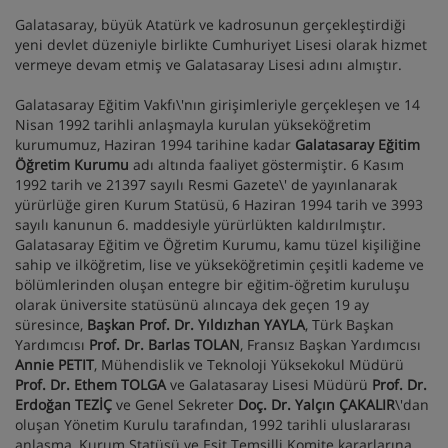
Galatasaray, büyük Atatürk ve kadrosunun gerçekleştirdiği
yeni devlet düzeniyle birlikte Cumhuriyet Lisesi olarak hizmet
vermeye devam etmiş ve Galatasaray Lisesi adını almıştır.
Galatasaray Eğitim Vakfı\'nın girişimleriyle gerçekleşen ve 14
Nisan 1992 tarihli anlaşmayla kurulan yükseköğretim
kurumumuz, Haziran 1994 tarihine kadar
Galatasaray Eğitim
Öğretim Kurumu
adı altında faaliyet göstermiştir. 6 Kasım
1992 tarih ve 21397 sayılı Resmi Gazete\' de yayınlanarak
yürürlüğe giren Kurum Statüsü, 6 Haziran 1994 tarih ve 3993
sayılı kanunun 6. maddesiyle yürürlükten kaldırılmıştır.
Galatasaray Eğitim ve Öğretim Kurumu, kamu tüzel kişiliğine
sahip ve ilköğretim, lise ve yükseköğretimin çeşitli kademe ve
bölümlerinden oluşan entegre bir eğitim-öğretim kuruluşu
olarak üniversite statüsünü alıncaya dek geçen 19 ay
süresince,
Başkan Prof. Dr. Yıldızhan YAYLA
, Türk Başkan
Yardımcısı
Prof. Dr. Barlas TOLAN
, Fransız Başkan Yardımcısı
Annie PETIT
, Mühendislik ve Teknoloji Yüksekokul Müdürü
Prof. Dr. Ethem TOLGA
ve Galatasaray Lisesi Müdürü
Prof. Dr.
Erdoğan TEZİÇ
ve Genel Sekreter
Doç. Dr. Yalçın ÇAKALIR
\'dan
oluşan Yönetim Kurulu tarafından, 1992 tarihli uluslararası
anlaşma, Kurum Statüsü ve Eşit Temsilli Komite kararlarına