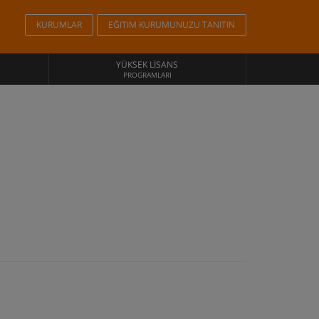
KURUMLAR
EĞITIM KURUMUNUZU TANITIN
YÜKSEK LISANS
PROGRAMLARI