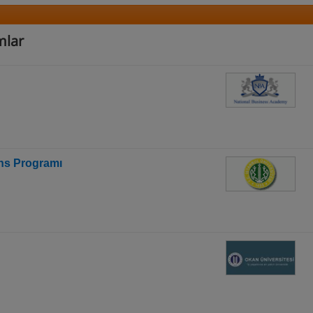
amlar
ans Programı