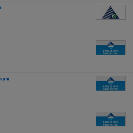
i
gramı