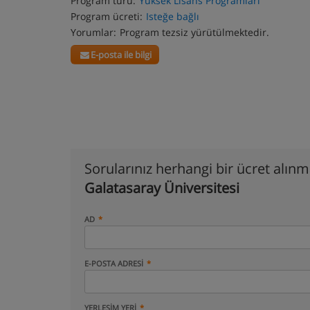
Program türü:
Yüksek Lisans Programları
Program ücreti:
Isteğe bağlı
Yorumlar:
Program tezsiz yürütülmektedir.
E-posta ile bilgi
Sorularınız herhangi bir ücret alın
Galatasaray Üniversitesi
AD
E-POSTA ADRESI
YERLEŞIM YERI