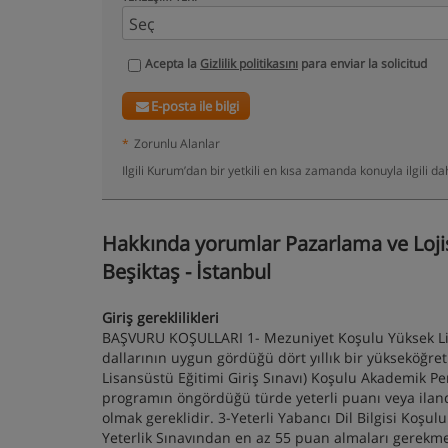
Acepta la
Gizlilik politikasını
para enviar la solicitud
E-posta ile bilgi
*
Zorunlu Alanlar
Ilgili Kurum’dan bir yetkili en kısa zamanda konuyla ilgili 
Hakkında yorumlar Pazarlama ve Loji
Beşiktaş - İstanbul
Giriş gereklilikleri
BAŞVURU KOŞULLARI 1- Mezuniyet Koşulu Yüksek Lisa
dallarının uygun gördüğü dört yıllık bir yükseköğ
Lisansüstü Eğitimi Giriş Sınavı) Koşulu Akademik Pe
programın öngördüğü türde yeterli puanı veya ilanda
olmak gereklidir. 3-Yeterli Yabancı Dil Bilgisi Koşu
Yeterlik Sınavından en az 55 puan almaları gerekme