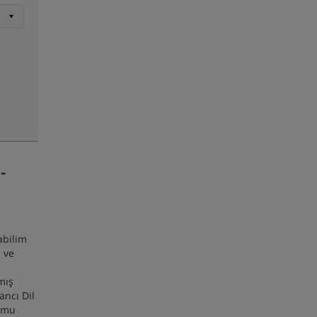
-
abilim
 ve
mış
ancı Dil
Kamu