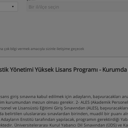
daha çok bilgi vermek amacıyla sizinle iletişime geçecek
stik Yönetimi Yüksek Lisans Programı - Kurumda 
ns giriş sınavına kabul edilmek için adayların, başvuracakları an
retim kurumundan mezun olması gerekir. 2- ALES (Akademik Personel
rsonel ve Lisansüstü Eğitimi Giriş Sınavından (ALES), başvuracakları
 belirtilen uluslararası sınavlardan birinden, muadil bir puanı al
lu Adayların Enstitü tarafından yapılacak, programın gerektirdiği Yab
ktedir. Üniversitelerarası Kurul Yabancı Dil Sınavından (ÜDS) ve 