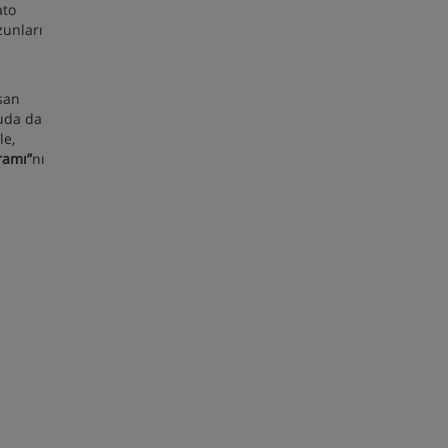
ato
zunları
nsan
nuda da
le,
ramı”
nı