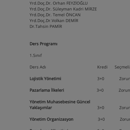
Yrd.Doç.Dr. Orhan FEYZİOĞLU
Yrd.Doç.Dr. Süleyman Kadri MİRZE
Yrd.Doç.Dr. Temel ÖNCAN
Yrd.Doç.Dr.Volkan DEMİR
Dr.Tahsin PAMİR
Ders Programı
1.Sınıf
Ders Adı Kredi Seçmeli/Zor
Lojistik Yönetimi
3+0 Zorunlu 1
Pazarlama İlkeleri
3+0 Zorunlu 1
Yönetim Muhasebesine Güncel
Yaklaşımlar
3+0 Zorunlu 1
Yönetim Organizasyon
3+0 Zorunlu 