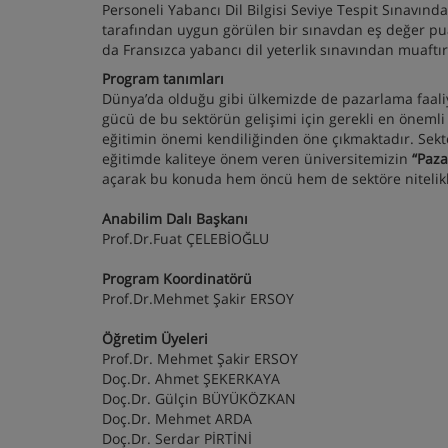
Personeli Yabancı Dil Bilgisi Seviye Tespit Sınavınd
tarafından uygun görülen bir sınavdan eş değer puan
da Fransızca yabancı dil yeterlik sınavından muaftır
Program tanımları
Dünya’da olduğu gibi ülkemizde de pazarlama faaliyetl
gücü de bu sektörün gelişimi için gerekli en öneml
eğitimin önemi kendiliğinden öne çıkmaktadır. Sekt
eğitimde kaliteye önem veren üniversitemizin
“Paza
açarak bu konuda hem öncü hem de sektöre nitelikl
Anabilim Dalı Başkanı
Prof.Dr.Fuat ÇELEBİOĞLU
Program Koordinatörü
Prof.Dr.Mehmet Şakir ERSOY
Öğretim Üyeleri
Prof.Dr. Mehmet Şakir ERSOY
Doç.Dr. Ahmet ŞEKERKAYA
Doç.Dr. Gülçin BÜYÜKÖZKAN
Doç.Dr. Mehmet ARDA
Doç.Dr. Serdar PİRTİNİ