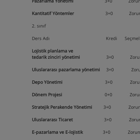
Pazarlama Yönetimi
3+0 Zorunlu 
Kantitatif Yöntemler
3+0 Zorunlu 
2. sınıf
Ders Adı Kredi Seçmeli/Zor
Lojistik planlama ve
tedarik zinciri yönetimi
3+0 Zorunlu 
Uluslararası pazarlama yönetimi
3+0 Zorun
Depo Yönetimi
3+0 Zorunlu 1
Dönem Projesi
0+0 Zorunlu 2
Stratejik Perakende Yönetimi
3+0 Zorunlu
Uluslararası Ticaret
3+0 Zorunlu 
E-pazarlama ve E-lojistik
3+0 Zorunlu 