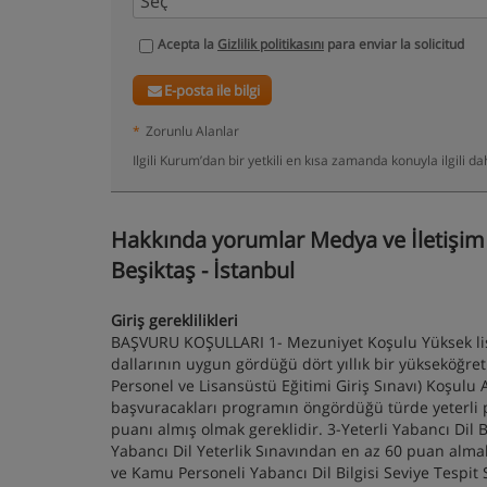
Acepta la
Gizlilik politikasını
para enviar la solicitud
E-posta ile bilgi
*
Zorunlu Alanlar
Ilgili Kurum’dan bir yetkili en kısa zamanda konuyla ilgili 
Hakkında yorumlar Medya ve İletişim
Beşiktaş - İstanbul
Giriş gereklilikleri
BAŞVURU KOŞULLARI 1- Mezuniyet Koşulu Yüksek lisan
dallarının uygun gördüğü dört yıllık bir yükseköğ
Personel ve Lisansüstü Eğitimi Giriş Sınavı) Koşulu
başvuracakları programın öngördüğü türde yeterli pu
puanı almış olmak gereklidir. 3-Yeterli Yabancı Dil 
Yabancı Dil Yeterlik Sınavından en az 60 puan alma
ve Kamu Personeli Yabancı Dil Bilgisi Seviye Tespit