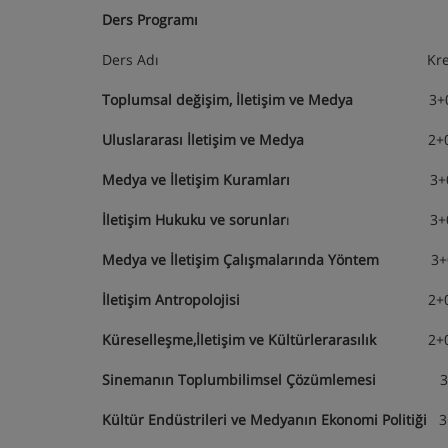
Ders Programı
Ders Adı Kredi Seçmeli
Toplumsal değişim, İletişim ve Medya
3+0 Z
Uluslararası İletişim ve Medya
2+0 Seç
Medya ve İletişim Kuramları
3+0 Zor
İletişim Hukuku ve sorunlar
ı 3+0 Zor
Medya ve İletişim Çalışmalarında Yöntem
3+0 
İletişim Antropolojisi
2
Küreselleşme,İletişim ve Kültürlerarasılık
2+0 
Sinemanın Toplumbilimsel Çözümlemesi
3+0 
Kültür Endüstrileri ve Medyanın Ekonomi Politiği
3