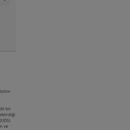
abilim
il bir
ektirdiği
 (ÜDS)
en ve