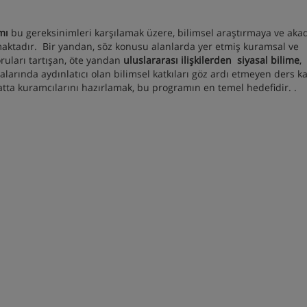
mı
bu gereksinimleri karşılamak üzere, bilimsel araştırmaya ve ak
amaktadır. Bir yandan, söz konusu alanlarda yer etmiş kuramsal ve
ruları tartışan, öte yandan
uluslararası ilişkilerden
siyasal bilime
,
malarında aydınlatıcı olan bilimsel katkıları göz ardı etmeyen ders 
hatta kuramcılarını hazırlamak, bu programın en temel hedefidir. .