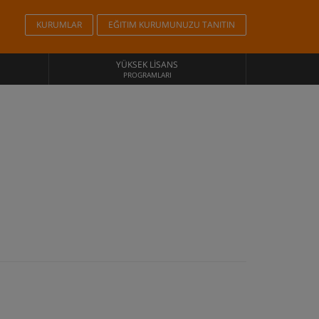
KURUMLAR
EĞITIM KURUMUNUZU TANITIN
YÜKSEK LISANS
PROGRAMLARI