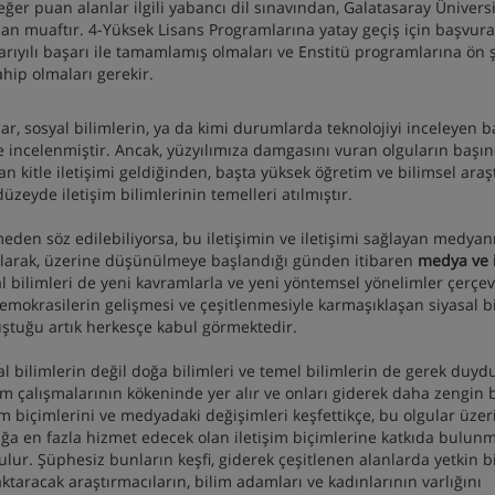
er puan alanlar ilgili yabancı dil sınavından, Galatasaray Üniversi
dan muaftır. 4-Yüksek Lisans Programlarına yatay geçiş için başvur
arıyılı başarı ile tamamlamış olmaları ve Enstitü programlarına ön 
ahip olmaları gerekir.
, sosyal bilimlerin, ya da kimi durumlarda teknolojiyi inceleyen b
e incelenmiştir. Ancak, yüzyılımıza damgasını vuran olguların başı
an kitle iletişimi geldiğinden, başta yüksek öğretim ve bilimsel ara
üzeyde iletişim bilimlerinin temelleri atılmıştır.
şmeden söz edilebiliyorsa, bu iletişimin ve iletişimi sağlayan medyan
 olarak, üzerine düşünülmeye başlandığı günden itibaren
medya ve i
l bilimleri de yeni kavramlarla ve yeni yöntemsel yönelimler çerçe
 demokrasilerin gelişmesi ve çeşitlenmesiyle karmaşıklaşan siyasal b
uştuğu artık herkesçe kabul görmektedir.
al bilimlerin değil doğa bilimleri ve temel bilimlerin de gerek duyd
işim çalışmalarının kökeninde yer alır ve onları giderek daha zengin 
m biçimlerini ve medyadaki değişimleri keşfettikçe, bu olgular üzer
ğa en fazla hizmet edecek olan iletişim biçimlerine katkıda bulunm
ur. Şüphesiz bunların keşfi, giderek çeşitlenen alanlarda yetkin b
ktaracak araştırmacıların, bilim adamları ve kadınlarının varlığını