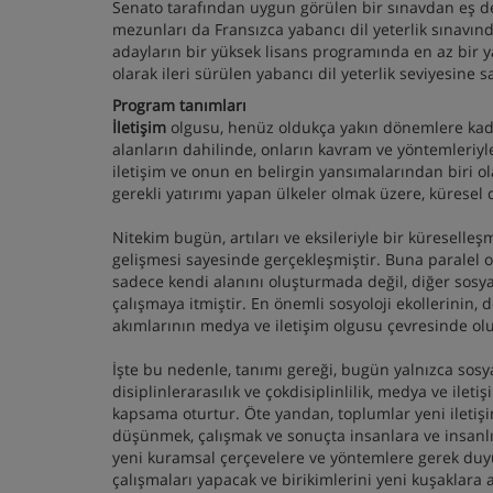
Senato tarafından uygun görülen bir sınavdan eş değ
mezunları da Fransızca yabancı dil yeterlik sınavın
adayların bir yüksek lisans programında en az bir y
olarak ileri sürülen yabancı dil yeterlik seviyesine s
Program tanımları
İletişim
olgusu, henüz oldukça yakın dönemlere kadar
alanların dahilinde, onların kavram ve yöntemleriyl
iletişim ve onun en belirgin yansımalarından biri ol
gerekli yatırımı yapan ülkeler olmak üzere, küresel d
Nitekim bugün, artıları ve eksileriyle bir küreselle
gelişmesi sayesinde gerçekleşmiştir. Buna paralel
sadece kendi alanını oluşturmada değil, diğer sosya
çalışmaya itmiştir. En önemli sosyoloji ekollerinin,
akımlarının medya ve iletişim olgusu çevresinde ol
İşte bu nedenle, tanımı gereği, bugün yalnızca sosy
disiplinlerarasılık ve çokdisiplinlilik, medya ve ilet
kapsama oturtur. Öte yandan, toplumlar yeni iletişi
düşünmek, çalışmak ve sonuçta insanlara ve insanlı
yeni kuramsal çerçevelere ve yöntemlere gerek duyul
çalışmaları yapacak ve birikimlerini yeni kuşaklara a