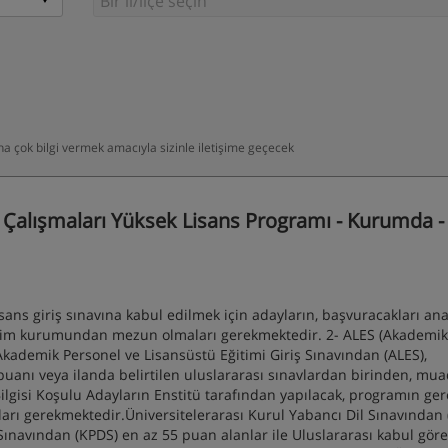
daha çok bilgi vermek amacıyla sizinle iletişime geçecek
 Çalışmaları Yüksek Lisans Programı - Kurumda -
s giriş sınavına kabul edilmek için adayların, başvuracakları an
retim kurumundan mezun olmaları gerekmektedir. 2- ALES (Akademik
 Akademik Personel ve Lisansüstü Eğitimi Giriş Sınavından (ALES),
anı veya ilanda belirtilen uluslararası sınavlardan birinden, muad
Bilgisi Koşulu Adayların Enstitü tarafından yapılacak, programın ger
ları gerekmektedir.Üniversitelerarası Kurul Yabancı Dil Sınavından
 Sınavından (KPDS) en az 55 puan alanlar ile Uluslararası kabul gör