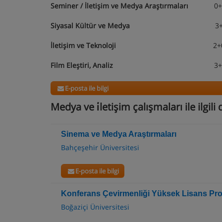
Seminer / İletişim ve Medya Araştırmaları
0+0 
Siyasal Kültür ve Medya
3+0 Zoru
İletişim ve Teknoloji
2+0 Seçme
Film Eleştiri, Analiz
3+0 Seçme
E-posta ile bilgi
Medya ve i̇letişim çalışmaları ile ilgil
Sinema ve Medya Araştırmaları
Bahçeşehir Üniversitesi
E-posta ile bilgi
Konferans Çevirmenliği Yüksek Lisans Pr
Boğaziçi Üniversitesi