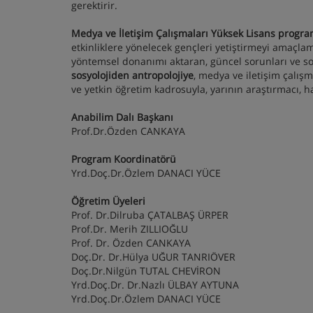
gerektirir.
Medya ve İletişim Çalışmaları Yüksek Lisans progra
etkinliklere yönelecek gençleri yetiştirmeyi amaçl
yöntemsel donanımı aktaran, güncel sorunları ve so
sosyolojiden
antropolojiye
, medya ve iletişim çalış
ve yetkin öğretim kadrosuyla, yarının araştırmacı, 
Anabilim Dalı Başkanı
Prof.Dr.Özden CANKAYA
Program Koordinatörü
Yrd.Doç.Dr.Özlem DANACI YÜCE
Öğretim Üyeleri
Prof. Dr.Dilruba ÇATALBAŞ ÜRPER
Prof.Dr. Merih ZILLIOĞLU
Prof. Dr. Özden CANKAYA
Doç.Dr. Dr.Hülya UĞUR TANRIÖVER
Doç.Dr.Nilgün TUTAL CHEVİRON
Yrd.Doç.Dr. Dr.Nazlı ÜLBAY AYTUNA
Yrd.Doç.Dr.Özlem DANACI YÜCE