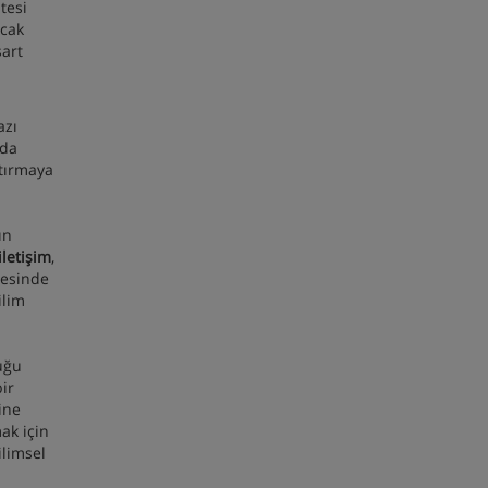
tesi
acak
şart
azı
nda
ştırmaya
ın
letişim
,
vesinde
ilim
uğu
bir
ine
ak için
ilimsel