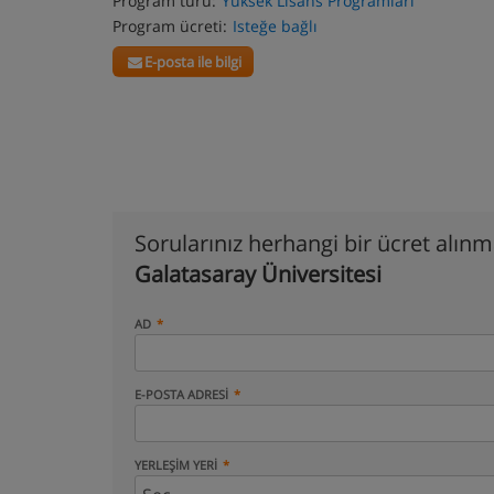
Program türü:
Yüksek Lisans Programları
Program ücreti:
Isteğe bağlı
E-posta ile bilgi
Sorularınız herhangi bir ücret alın
Galatasaray Üniversitesi
AD
E-POSTA ADRESI
YERLEŞIM YERI