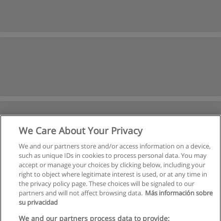
We Care About Your Privacy
We and our partners store and/or access information on a device,
such as unique IDs in cookies to process personal data. You may
accept or manage your choices by clicking below, including your
right to object where legitimate interest is used, or at any time in
İleri
the privacy policy page. These choices will be signaled to our
partners and will not affect browsing data.
Más información sobre
Sayfa
1
-
6
su privacidad
We and our partners process data to provide: