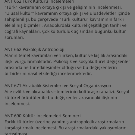
ANT 652 Türk Kültürü İncelemeleri
"Türk" kavramının ortaya çıkışı ve gelişiminin incelenmesi,
"Ulusal kültür" kavramının ortaya çıkışı ve ulusdevletler içinde
sahiplenilişi, bu çerçevede "Türk Kültürü" kavramının farklı
ele alınış biçimleri. Anadolu'daki kültürel çeşitliliğin tarihi ve
coğrafi kaynakları. Çok kültürlülük açısından bugünkü kültür
sorunları.
ANT 662 Psikolojik Antropoloji
Alanın temel kavramları verilirken, kültür ve kişilik arasındaki
ilişki vurgulanmaktadır. Psikolojik ve sosyokültürel değişkenler
arasında ne tür etkileşimler olduğu ve bu değişkenlerin
birbirlerini nasıl etkilediği incelenmektedir.
ANT 671 Akrabalık Sistemleri ve Sosyal Organizasyon
Aile evlilik ve akrabalık sistemlerinin kültüraşırı analizi. Sosyal
kültürel örüntüler ile bu değişkenler arasındaki ilişkinin
incelenmesi.
ANT 690 Kültür İncelemeleri Semineri
Farklı kültürler üzerine yapılmış antropolojik araştırmaların
karşılaştırmalı incelemesi. Bu araştırmalardaki yaklaşımların
tartışılması.