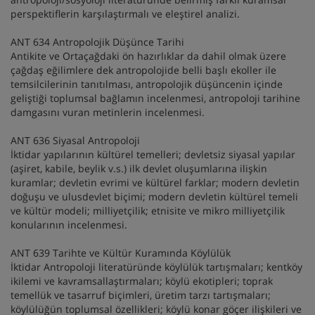
perspektiflerin karşılaştırmalı ve eleştirel analizi.
ANT 634 Antropolojik Düşünce Tarihi
Antikite ve Ortaçağdaki ön hazırlıklar da dahil olmak üzere
çağdaş eğilimlere dek antropolojide belli başlı ekoller ile
temsilcilerinin tanıtılması, antropolojik düşüncenin içinde
geliştiği toplumsal bağlamın incelenmesi, antropoloji tarihine
damgasını vuran metinlerin incelenmesi.
ANT 636 Siyasal Antropoloji
İktidar yapılarının kültürel temelleri; devletsiz siyasal yapılar
(aşiret, kabile, beylik v.s.) ilk devlet oluşumlarına ilişkin
kuramlar; devletin evrimi ve kültürel farklar; modern devletin
doğuşu ve ulusdevlet biçimi; modern devletin kültürel temeli
ve kültür modeli; milliyetçilik; etnisite ve mikro milliyetçilik
konularının incelenmesi.
ANT 639 Tarihte ve Kültür Kuramında Köylülük
İktidar Antropoloji literatüründe köylülük tartışmaları; kentköy
ikilemi ve kavramsallaştırmaları; köylü ekotipleri; toprak
temellük ve tasarruf biçimleri, üretim tarzı tartışmaları;
köylülüğün toplumsal özellikleri; köylü konar göçer ilişkileri ve