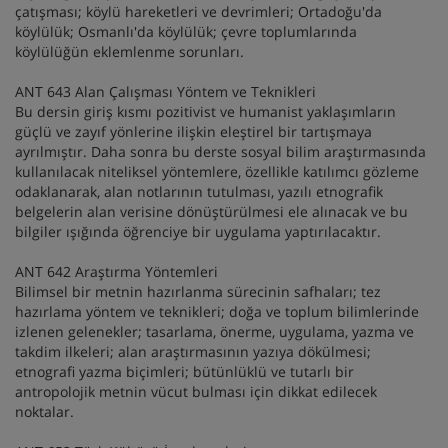
çatışması; köylü hareketleri ve devrimleri; Ortadoğu'da
köylülük; Osmanlı'da köylülük; çevre toplumlarında
köylülüğün eklemlenme sorunları.
ANT 643 Alan Çalışması Yöntem ve Teknikleri
Bu dersin giriş kısmı pozitivist ve humanist yaklaşımların
güçlü ve zayıf yönlerine ilişkin eleştirel bir tartışmaya
ayrılmıştır. Daha sonra bu derste sosyal bilim araştırmasında
kullanılacak niteliksel yöntemlere, özellikle katılımcı gözleme
odaklanarak, alan notlarının tutulması, yazılı etnografik
belgelerin alan verisine dönüştürülmesi ele alınacak ve bu
bilgiler ışığında öğrenciye bir uygulama yaptırılacaktır.
ANT 642 Araştırma Yöntemleri
Bilimsel bir metnin hazırlanma sürecinin safhaları; tez
hazırlama yöntem ve teknikleri; doğa ve toplum bilimlerinde
izlenen gelenekler; tasarlama, önerme, uygulama, yazma ve
takdim ilkeleri; alan araştırmasının yazıya dökülmesi;
etnografi yazma biçimleri; bütünlüklü ve tutarlı bir
antropolojik metnin vücut bulması için dikkat edilecek
noktalar.