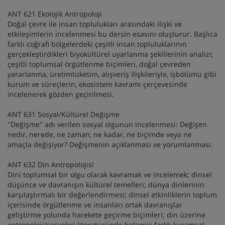
ANT 621 Ekolojik Antropoloji
Doğal çevre ile insan toplulukları arasındaki ilişki ve
etkileşimlerin incelenmesi bu dersin esasını oluşturur. Başlıca
farklı coğrafi bölgelerdeki çeşitli insan topluluklarının
gerçekleştirdikleri biyokültürel uyarlanma şekillerinin analizi;
çeşitli toplumsal örgütlenme biçimleri, doğal çevreden
yararlanma, üretimtüketim, alışveriş ilişkileriyle, işbölümü gibi
kurum ve süreçlerin, ekosistem kavramı çerçevesinde
incelenerek gözden geçirilmesi.
ANT 631 Sosyal/Kültürel Değişme
"Değişme" adı verilen sosyal olgunun incelenmesi: Değişen
nedir, nerede, ne zaman, ne kadar, ne biçimde veya ne
amaçla değişiyor? Değişmenin açıklanması ve yorumlanması.
ANT 632 Din Antropolojisi
Dini toplumsal bir olgu olarak kavramak ve incelemek; dinsel
düşünce ve davranışın kültürel temelleri; dünya dinlerinin
karşılaştırmalı bir değerlendirmesi; dinsel etkinliklerin toplum
içerisinde örgütlenme ve insanları ortak davranışlar
geliştirme yolunda harekete geçirme biçimleri; din üzerine
antropoloji/sosyoloji literatüründe belirmiş farklı kuramsal