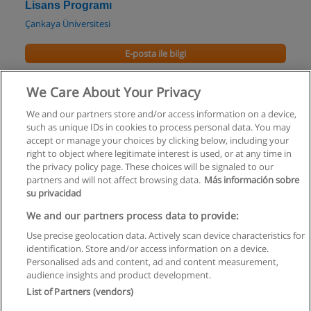
Lisans Programı
Çankaya Üniversitesi
E-posta ile bilgi
İngiliz Edebiyatı Yüksek Lisans Programı
We Care About Your Privacy
Orta Doğu Teknik Üniversitesi
We and our partners store and/or access information on a device,
such as unique IDs in cookies to process personal data. You may
E-posta ile bilgi
accept or manage your choices by clicking below, including your
right to object where legitimate interest is used, or at any time in
the privacy policy page. These choices will be signaled to our
partners and will not affect browsing data.
Más información sobre
su privacidad
Kullanım koşulları
We and our partners process data to provide:
Use precise geolocation data. Actively scan device characteristics for
Gizlilik politikası
identification. Store and/or access information on a device.
Personalised ads and content, ad and content measurement,
İletişim Educaedu
audience insights and product development.
List of Partners (vendors)
Copyright © Educaedu Business S.L. - CIF : B-95610580: -
www.educaedu-turkiye.com