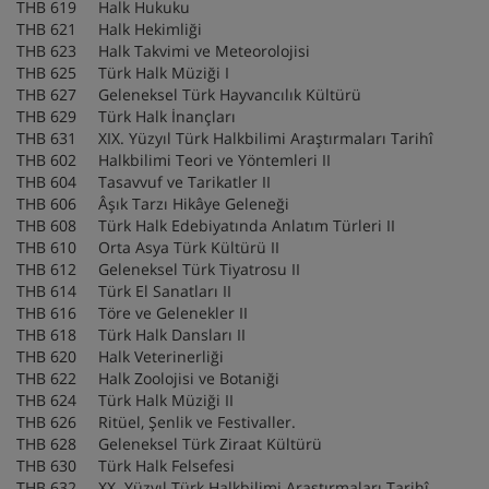
THB 619 Halk Hukuku
THB 621 Halk Hekimliği
THB 623 Halk Takvimi ve Meteorolojisi
THB 625 Türk Halk Müziği I
THB 627 Geleneksel Türk Hayvancılık Kültürü
THB 629 Türk Halk İnançları
THB 631 XIX. Yüzyıl Türk Halkbilimi Araştırmaları Tarihî
THB 602 Halkbilimi Teori ve Yöntemleri II
THB 604 Tasavvuf ve Tarikatler II
THB 606 Âşık Tarzı Hikâye Geleneği
THB 608 Türk Halk Edebiyatında Anlatım Türleri II
THB 610 Orta Asya Türk Kültürü II
THB 612 Geleneksel Türk Tiyatrosu II
THB 614 Türk El Sanatları II
THB 616 Töre ve Gelenekler II
THB 618 Türk Halk Dansları II
THB 620 Halk Veterinerliği
THB 622 Halk Zoolojisi ve Botaniği
THB 624 Türk Halk Müziği II
THB 626 Ritüel, Şenlik ve Festivaller.
THB 628 Geleneksel Türk Ziraat Kültürü
THB 630 Türk Halk Felsefesi
THB 632 XX. Yüzyıl Türk Halkbilimi Araştırmaları Tarihî