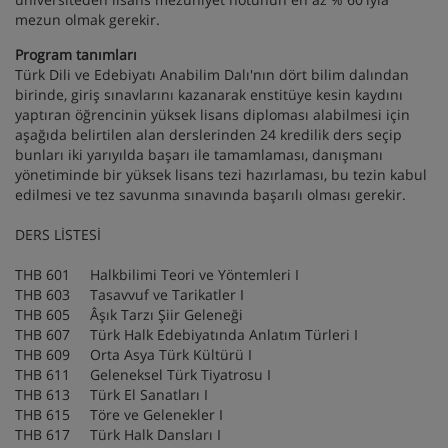
mezun olmak gerekir.
Program tanımları
Türk Dili ve Edebiyatı Anabilim Dalı'nın dört bilim dalından
birinde, giriş sınavlarını kazanarak enstitüye kesin kaydını
yaptıran öğrencinin yüksek lisans diploması alabilmesi için
aşağıda belirtilen alan derslerinden 24 kredilik ders seçip
bunları iki yarıyılda başarı ile tamamlaması, danışmanı
yönetiminde bir yüksek lisans tezi hazırlaması, bu tezin kabul
edilmesi ve tez savunma sınavında başarılı olması gerekir.
DERS LİSTESİ
THB 601 Halkbilimi Teori ve Yöntemleri I
THB 603 Tasavvuf ve Tarikatler I
THB 605 Âşık Tarzı Şiir Geleneği
THB 607 Türk Halk Edebiyatında Anlatım Türleri I
THB 609 Orta Asya Türk Kültürü I
THB 611 Geleneksel Türk Tiyatrosu I
THB 613 Türk El Sanatları I
THB 615 Töre ve Gelenekler I
THB 617 Türk Halk Dansları I