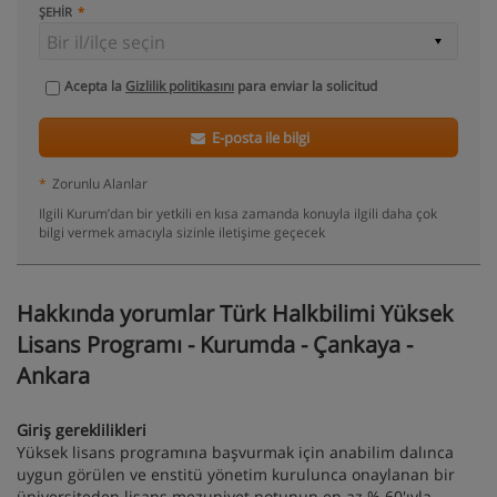
ŞEHIR
Acepta la
Gizlilik politikasını
para enviar la solicitud
E-posta ile bilgi
*
Zorunlu Alanlar
Ilgili Kurum’dan bir yetkili en kısa zamanda konuyla ilgili daha çok
bilgi vermek amacıyla sizinle iletişime geçecek
Hakkında yorumlar Türk Halkbilimi Yüksek
Lisans Programı - Kurumda - Çankaya -
Ankara
Giriş gereklilikleri
Yüksek lisans programına başvurmak için anabilim dalınca
uygun görülen ve enstitü yönetim kurulunca onaylanan bir
üniversiteden lisans mezuniyet notunun en az % 60'ıyla