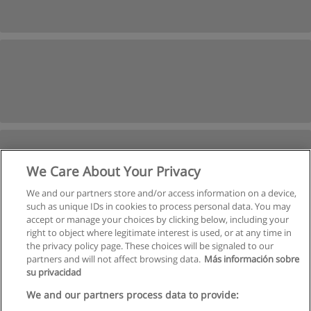
We Care About Your Privacy
We and our partners store and/or access information on a device,
such as unique IDs in cookies to process personal data. You may
accept or manage your choices by clicking below, including your
right to object where legitimate interest is used, or at any time in
İleri
the privacy policy page. These choices will be signaled to our
partners and will not affect browsing data.
Más información sobre
Sayfa
1
-
12
su privacidad
We and our partners process data to provide: