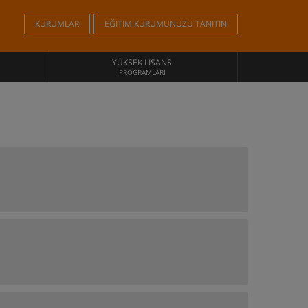
KURUMLAR
EĞITIM KURUMUNUZU TANITIN
YÜKSEK LISANS
PROGRAMLARI