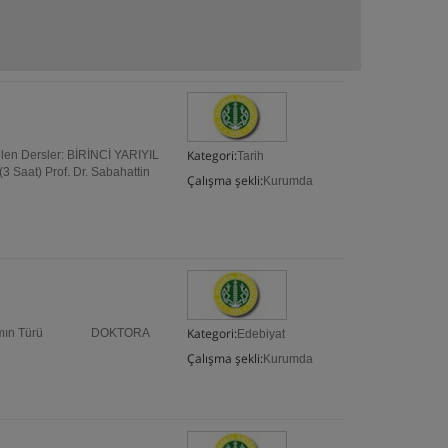
Kategori:
rilen Dersler: BİRİNCİ YARIYIL
Tarih
3 Saat) Prof. Dr. Sabahattin
Çalışma şekli:
Kurumda
Kategori:
Programın Türü DOKTORA
Edebiyat
Çalışma şekli:
Kurumda