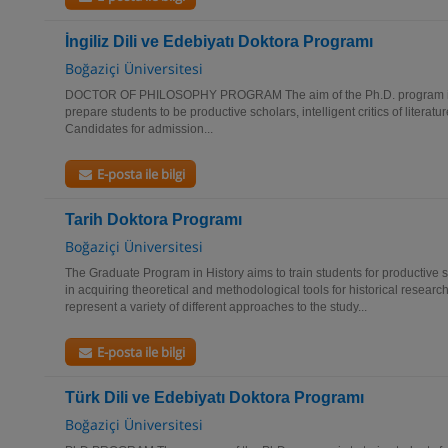
İngiliz Dili ve Edebiyatı Doktora Programı
Boğaziçi Üniversitesi
DOCTOR OF PHILOSOPHY PROGRAM The aim of the Ph.D. program in En
prepare students to be productive scholars, intelligent critics of litera
Candidates for admission...
E-posta ile bilgi
Tarih Doktora Programı
Boğaziçi Üniversitesi
The Graduate Program in History aims to train students for productive 
in acquiring theoretical and methodological tools for historical resear
represent a variety of different approaches to the study...
E-posta ile bilgi
Türk Dili ve Edebiyatı Doktora Programı
Boğaziçi Üniversitesi