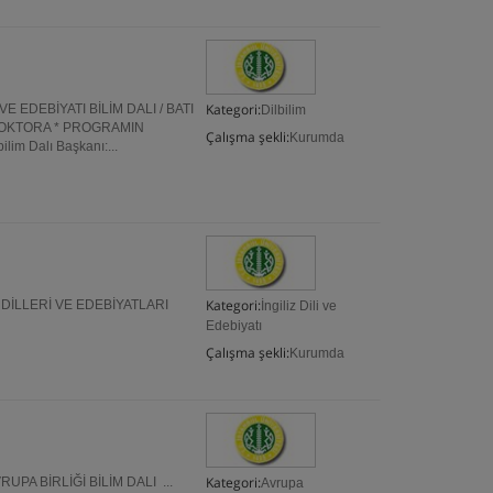
Kategori:
 VE EDEBİYATI BİLİM DALI / BATI
Dilbilim
DOKTORA * PROGRAMIN
Çalışma şekli:
Kurumda
m Dalı Başkanı:...
Kategori:
 DİLLERİ VE EDEBİYATLARI
İngiliz Dili ve
Edebiyatı
Çalışma şekli:
Kurumda
Kategori:
 BİRLİĞİ BİLİM DALI ...
Avrupa