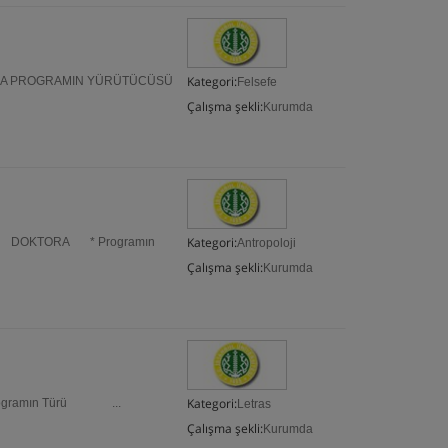
Kategori:
 PROGRAMIN YÜRÜTÜCÜSÜ
Felsefe
Çalışma şekli:
Kurumda
Kategori:
rü DOKTORA * Programın
Antropoloji
Çalışma şekli:
Kurumda
Kategori:
rogramın Türü ...
Letras
Çalışma şekli:
Kurumda