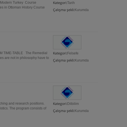
Kategori:
f Modern Turkey Course
Tarih
es in Ottoman History Course
Çalışma şekli:
Kurumda
Kategori:
AM TIME-TABLE The Remedial
Felsefe
s are not in philosophy have to
Çalışma şekli:
Kurumda
Kategori:
aching and research positions.
Dilbilim
stics. The program consists of
Çalışma şekli:
Kurumda