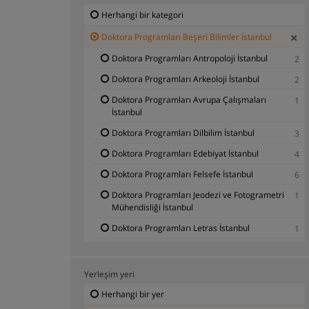
Herhangi bir kategori
Doktora Programları Beşeri Bilimler İstanbul
Doktora Programları Antropoloji İstanbul
2
Doktora Programları Arkeoloji İstanbul
2
Doktora Programları Avrupa Çalışmaları
1
İstanbul
Doktora Programları Dilbilim İstanbul
3
Doktora Programları Edebiyat İstanbul
4
Doktora Programları Felsefe İstanbul
6
Doktora Programları Jeodezi ve Fotogrametri
1
Mühendisliği İstanbul
Doktora Programları Letras İstanbul
1
Doktora Programları Siyaset Bilimi İstanbul
1
Doktora Programları Tarih İstanbul
6
Yerleşim yeri
Doktora Programları İngiliz Dili ve Edebiyatı
2
Herhangi bir yer
İstanbul