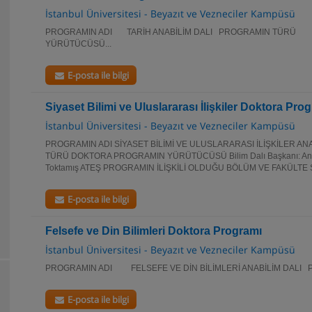
İstanbul Üniversitesi - Beyazıt ve Vezneciler Kampüsü
PROGRAMIN ADI TARİH ANABİLİM DALI PROGRAMIN T
YÜRÜTÜCÜSÜ...
E-posta ile bilgi
Siyaset Bilimi ve Uluslararası İlişkiler Doktora Pro
İstanbul Üniversitesi - Beyazıt ve Vezneciler Kampüsü
PROGRAMIN ADI SİYASET BİLİMİ VE ULUSLARARASI İLİŞKİLER AN
TÜRÜ DOKTORA PROGRAMIN YÜRÜTÜCÜSÜ Bilim Dalı Başkanı: Anabili
Toktamış ATEŞ PROGRAMIN İLİŞKİLİ OLDUĞU BÖLÜM VE FAKÜLTE S
E-posta ile bilgi
Felsefe ve Din Bilimleri Doktora Programı
İstanbul Üniversitesi - Beyazıt ve Vezneciler Kampüsü
PROGRAMIN ADI FELSEFE VE DİN BİLİMLERİ ANABİLİM 
E-posta ile bilgi