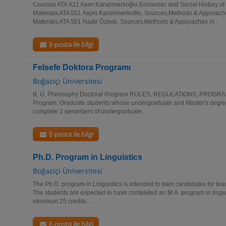
Courses ATA 421 Asım Karaömerlioğlu Economic and Social History o
Materials ATA 501 Asým Karaömerlioðlu, Sources,Methods & Approach
Materials ATA 501 Nadir Özbek, Sources,Methods & Approaches in...
E-posta ile bilgi
Felsefe Doktora Programı
Boğaziçi Üniversitesi
B. Ü. Philosophy Doctoral Program RULES, REGULATIONS, PROGR
Program: Graduate students whose undergraduate and Master's degree
complete 2 semesters of undergraduate...
E-posta ile bilgi
Ph.D. Program in Linguistics
Boğaziçi Üniversitesi
The Ph.D. program in Linguistics is intended to train candidates for te
The students are expected to have completed an M.A. program in lingui
minimum 25 credits...
E-posta ile bilgi