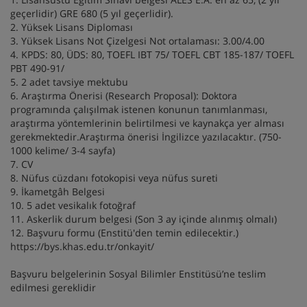
geçerlidir) GRE 680 (5 yıl geçerlidir).
2. Yüksek Lisans Diploması
3. Yüksek Lisans Not Çizelgesi Not ortalaması: 3.00/4.00
4. KPDS: 80, ÜDS: 80, TOEFL IBT 75/ TOEFL CBT 185-187/ TOEFL
PBT 490-91/
5. 2 adet tavsiye mektubu
6. Araştırma Önerisi (Research Proposal): Doktora
programında çalışılmak istenen konunun tanımlanması,
araştırma yöntemlerinin belirtilmesi ve kaynakça yer alması
gerekmektedir.Araştırma önerisi İngilizce yazılacaktır. (750-
1000 kelime/ 3-4 sayfa)
7. CV
8. Nüfus cüzdanı fotokopisi veya nüfus sureti
9. İkametgâh Belgesi
10. 5 adet vesikalık fotoğraf
11. Askerlik durum belgesi (Son 3 ay içinde alınmış olmalı)
12. Başvuru formu (Enstitü'den temin edilecektir.)
https://bys.khas.edu.tr/onkayit/
Başvuru belgelerinin Sosyal Bilimler Enstitüsü’ne teslim
edilmesi gereklidir