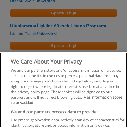
İstanbul Aydın Üniversitesi
E-posta ile bilgi
Uluslararası İlişkiler Yüksek Lisans Programı
İstanbul Ticaret Üniversitesi
E-posta ile bilgi
MA Program in International Relations
We Care About Your Privacy
Koç Üniversitesi
We and our partners store and/or access information on a device,
such as unique IDs in cookies to process personal data. You may
E-posta ile bilgi
accept or manage your choices by clicking below, including your
right to object where legitimate interest is used, or at any time in
the privacy policy page. These choices will be signaled to our
partners and will not affect browsing data.
Más información sobre
su privacidad
Kullanım koşulları
We and our partners process data to provide:
Use precise geolocation data. Actively scan device characteristics for
Gizlilik politikası
identification. Store and/or access information on a device.