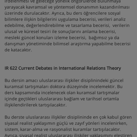
irdelenmesi ve geleceğe yönelik öngörülerde bulunmaya
yarayacak kavramsal ve yöntemsel donanımın kazandırılması
üzerinde durulacaktır. Ayrıca, bu ders öğrencilere sosyal
bilimlere ilişkin bilgilerini uygulama becerisi, verileri analiz
edebilme, değerlendirebilme ve tasarlama becerisi, verilerin
ulusal ve küresel tesiri ile sonuçlarını anlama becerisi,
mesleki güncel konuları izleme becerisi, bağımsız ya da
danışman yönetiminde bilimsel araştırma yapabilme becerisi
de katacaktır.
IR 622 Current Debates in International Relations Theory
Bu dersin amacı uluslararası ilişkiler disiplinindeki güncel
kuramsal tartışmaları doktora düzeyinde incelemektir. Bu
ders kapsamında incelenecek olan kuramsal tartışmalar
içinde geçtikleri uluslararası bağlam ve tarihsel ortamla
ilişkilendirilerek tartışılacaktır.
Bu derste uluslararası ilişkiler disiplininde en çok kabul gören
siyasal realist yaklaşımın güçlü ve zayıf yönleri incelenirken,
sistem, karar-alma ve rasyonalist kuramlar tartışılacaktır.
Ayrıca, siyasal realist uluslararası ilişkiler yaklaşımını eleştiren