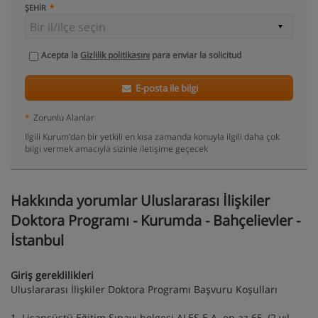
ŞEHIR
Acepta la
Gizlilik politikasını
para enviar la solicitud
E-posta ile bilgi
*
Zorunlu Alanlar
Ilgili Kurum’dan bir yetkili en kısa zamanda konuyla ilgili daha çok
bilgi vermek amacıyla sizinle iletişime geçecek
Hakkında yorumlar Uluslararası İlişkiler
Doktora Programı - Kurumda - Bahçelievler -
İstanbul
Giriş gereklilikleri
Uluslararası İlişkiler Doktora Programı Başvuru Koşulları
1. Lisansüstü Eğitim Sınavı belgesi ALES E.A. en az 65, (2 yıl