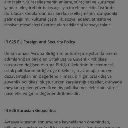
alınacaktır.Küreselleşmenin anlamı, süreçleri ve kurumsal
yapıları eleştirel bir bakış açısıyla incelenecektir. Üstünde
durulacak konulardan bazıları küreselleşmenin dünyadaki
gelir dağılımı, kültürel çeşitlilik, sosyal adalet, etnisite ve
cinsiyet meseleleri üzerine olan etkilerini kapsayacaktır.
IR 625 EU Foreign and Security Policy
Dersin amacı Avrupa Birliği’nin bütünleşme yolunda önemli
adımlarından biri olan Ortak Dış ve Güvenlik Politikası
oluşurken değişen Avrupa Birliği ülkelerinin incelenmesi,
ortak politikanın birliğe üye ülkeler için avantajlarının ve
dezavantajlarının değerlendirilmesi, birliğin ortak dış ve
güvenlik politikası oluştururken karşılaştığı engeller, dünyada
meydana gelen güvenlik ve dış politika meselelerinin süreci
nasıl etkilediğinin değerlendirilmesidir.
IR 626 Eurasian Geopolitics
Avrasya kıtasının konumunda kaynaklanan öneminden,
bölgenin sınırları, coğrafi karakteri, arazisi, üzerinde yaşayan