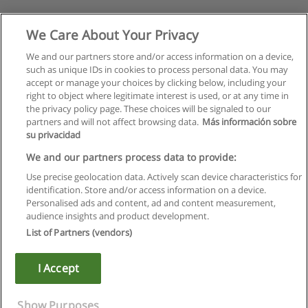
We Care About Your Privacy
We and our partners store and/or access information on a device,
such as unique IDs in cookies to process personal data. You may
accept or manage your choices by clicking below, including your
right to object where legitimate interest is used, or at any time in
the privacy policy page. These choices will be signaled to our
partners and will not affect browsing data.
Más información sobre
su privacidad
We and our partners process data to provide:
Use precise geolocation data. Actively scan device characteristics for
identification. Store and/or access information on a device.
Kullanım koşulları
Personalised ads and content, ad and content measurement,
audience insights and product development.
Gizlilik politikası
List of Partners (vendors)
İletişim Educaedu
I Accept
Copyright © Educaedu Business S.L. - CIF : B-95610580: -
www.educaedu-turkiye.com
Show Purposes