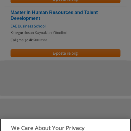
Master in Human Resources and Talent
Development
EAE Business School
Kategori:
İnsan Kaynakları Yönetimi
Çalışma şekli:
Kurumda
E-posta ile bilgi
We Care About Your Privacy