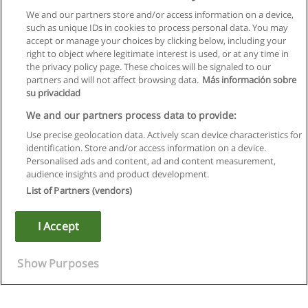
We and our partners store and/or access information on a device,
such as unique IDs in cookies to process personal data. You may
accept or manage your choices by clicking below, including your
right to object where legitimate interest is used, or at any time in
the privacy policy page. These choices will be signaled to our
partners and will not affect browsing data.
Más información sobre
su privacidad
We and our partners process data to provide:
Use precise geolocation data. Actively scan device characteristics for
identification. Store and/or access information on a device.
Kullanım koşulları
Personalised ads and content, ad and content measurement,
audience insights and product development.
Gizlilik politikası
List of Partners (vendors)
İletişim Educaedu
I Accept
Copyright © Educaedu Business S.L. - CIF : B-95610580: -
www.educaedu-turkiye.com
Show Purposes