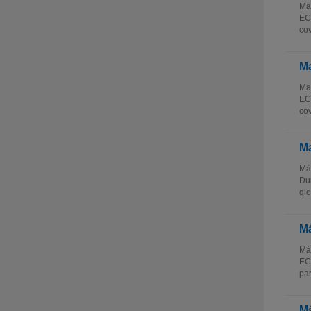
Mas
ECT
cov
Ma
Mas
ECT
cov
Ma
Más
Dur
glo
Má
Más
ECT
par
Má