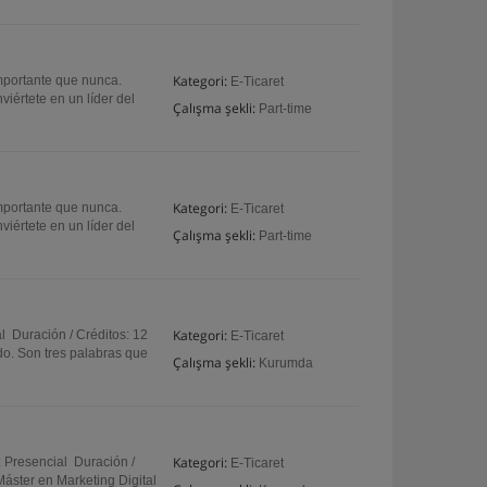
Kategori:
mportante que nunca.
E-Ticaret
iértete en un líder del
Çalışma şekli:
Part-time
Kategori:
mportante que nunca.
E-Ticaret
iértete en un líder del
Çalışma şekli:
Part-time
Kategori:
 Duración / Créditos: 12
E-Ticaret
o. Son tres palabras que
Çalışma şekli:
Kurumda
Kategori:
 Presencial Duración /
E-Ticaret
áster en Marketing Digital