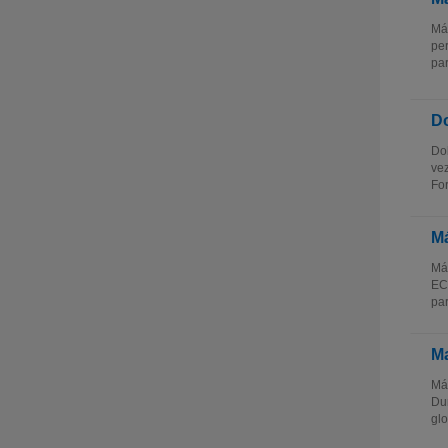
Má
per
par
Do
Dob
vez
For
Má
Más
ECT
par
Ma
Más
Dur
glo