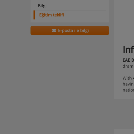
Bilgi
Eğitim teklifi
E-posta ile bilgi
In
EAE B
drama
With 
havin
natio