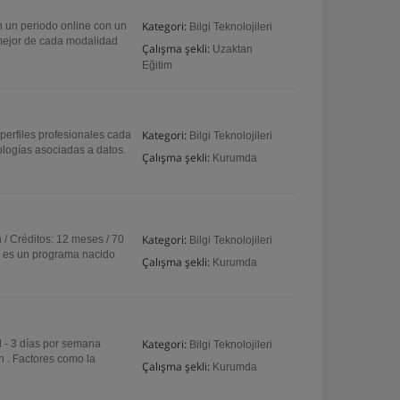
Kategori:
 un periodo online con un
Bilgi Teknolojileri
mejor de cada modalidad
Çalışma şekli:
Uzaktan
Eğitim
Kategori:
perfiles profesionales cada
Bilgi Teknolojileri
ologías asociadas a datos.
Çalışma şekli:
Kurumda
Kategori:
 / Créditos: 12 meses / 70
Bilgi Teknolojileri
s es un programa nacido
Çalışma şekli:
Kurumda
Kategori:
l - 3 días por semana
Bilgi Teknolojileri
 . Factores como la
Çalışma şekli:
Kurumda