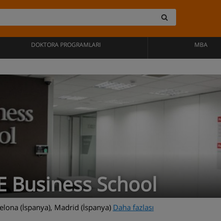
DOKTORA PROGRAMLARI
MBA
E Business School
lona (İspanya), Madrid (İspanya)
Daha fazlası