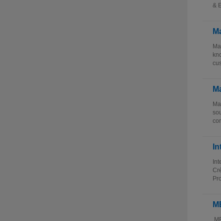
& E
Ma
Mas
kno
cus
Ma
Mas
sou
com
In
Int
Cré
Pro
MB
MBA