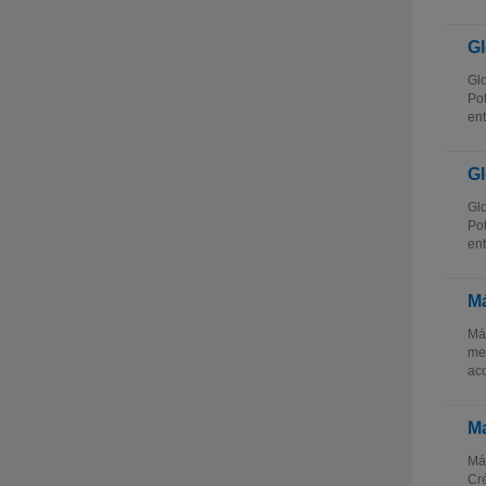
Gl
Glo
Pot
ent
Gl
Glo
Pot
ent
Má
Más
mes
aco
Ma
Más
Cré