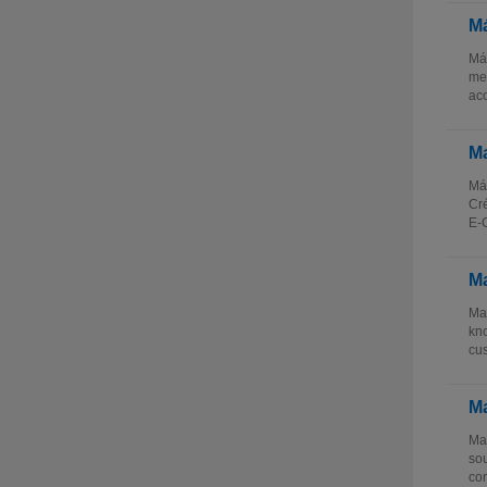
Má
Más
mes
aco
Ma
Más
Cré
E-C
Ma
Mas
kno
cus
Ma
Mas
sou
com