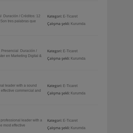
Kategori:
 Duración / Créditos: 12
E-Ticaret
Son tres palabras que
Çalışma şekli:
Kurumda
Kategori:
 Presencial Duración /
E-Ticaret
er en Marketing Digital &
Çalışma şekli:
Kurumda
Kategori:
nal leader with a sound
E-Ticaret
t effective commercial and
Çalışma şekli:
Kurumda
Kategori:
professional leader with a
E-Ticaret
e most effective
Çalışma şekli:
Kurumda