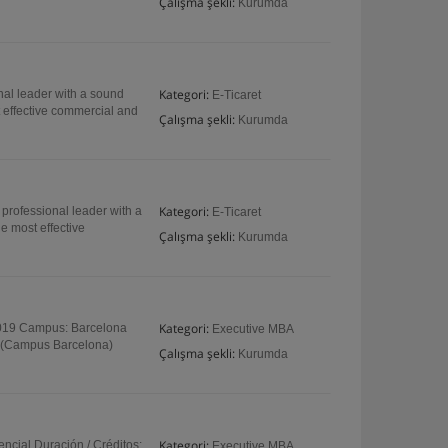
Çalışma şekli:
Kurumda
Kategori:
nal leader with a sound
E-Ticaret
t effective commercial and
Çalışma şekli:
Kurumda
Kategori:
professional leader with a
E-Ticaret
e most effective
Çalışma şekli:
Kurumda
Kategori:
 2019 Campus: Barcelona
Executive MBA
ña (Campus Barcelona)
Çalışma şekli:
Kurumda
Kategori:
cial Duración / Créditos:
Executive MBA