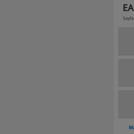
EA
Sayf
Ma