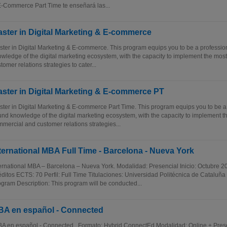
-Commerce Part Time te enseñará las...
ster in Digital Marketing & E-commerce
ter in Digital Marketing & E-commerce. This program equips you to be a professio
wledge of the digital marketing ecosystem, with the capacity to implement the mos
tomer relations strategies to cater...
ster in Digital Marketing & E-commerce PT
ter in Digital Marketing & E-commerce Part Time. This program equips you to be a 
nd knowledge of the digital marketing ecosystem, with the capacity to implement th
mercial and customer relations strategies...
ternational MBA Full Time - Barcelona - Nueva York
ernational MBA – Barcelona – Nueva York. Modalidad: Presencial Inicio: Octubre
ditos ECTS: 70 Perfil: Full Time Titulaciones: Universidad Politécnica de Catalu
gram Description: This program will be conducted...
A en español - Connected
 en español - Connected . Formato: Hybrid ConnectEd Modalidad: Online + Presen