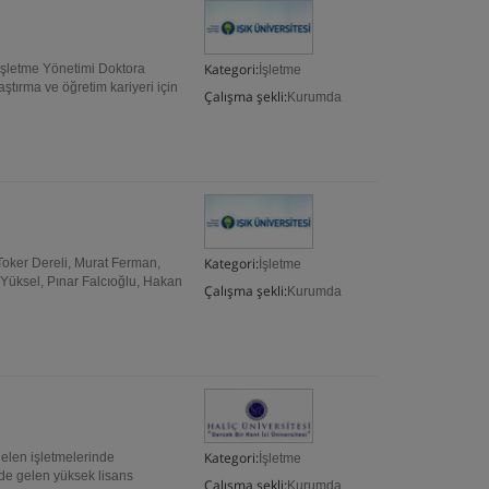
Kategori:
İşletme Yönetimi Doktora
İşletme
aştırma ve öğretim kariyeri için
Çalışma şekli:
Kurumda
Kategori:
Toker Dereli, Murat Ferman,
İşletme
üksel, Pınar Falcıoğlu, Hakan
Çalışma şekli:
Kurumda
Kategori:
elen işletmelerinde
İşletme
de gelen yüksek lisans
Çalışma şekli:
Kurumda