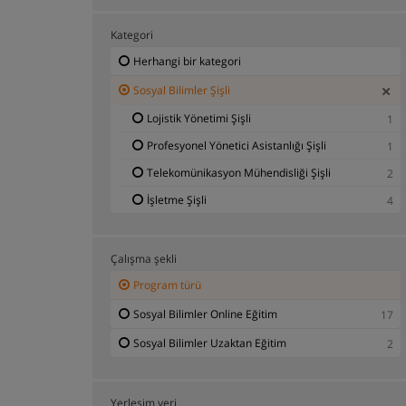
Kategori
Herhangi bir kategori
Sosyal Bilimler Şişli
Lojistik Yönetimi Şişli
1
Profesyonel Yönetici Asistanlığı Şişli
1
Telekomünikasyon Mühendisliği Şişli
2
İşletme Şişli
4
Çalışma şekli
Program türü
Sosyal Bilimler Online Eğitim
17
Sosyal Bilimler Uzaktan Eğitim
2
Yerleşim yeri