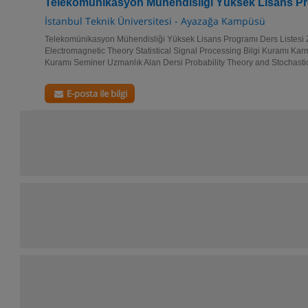
Telekomünikasyon Mühendisliği Yüksek Lisans P
İstanbul Teknik Üniversitesi - Ayazağa Kampüsü
Telekomünikasyon Mühendisliği Yüksek Lisans Programı Ders Listesi 
Electromagnetic Theory Statistical Signal Processing Bilgi Kuramı Kar
Kuramı Seminer Uzmanlık Alan Dersi Probability Theory and Stochastic
E-posta ile bilgi