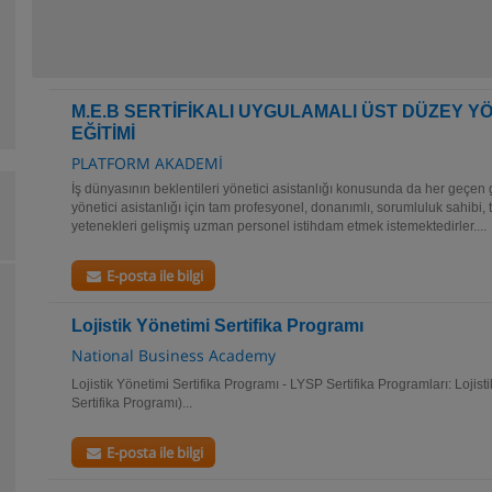
M.E.B SERTİFİKALI UYGULAMALI ÜST DÜZEY YÖ
EĞİTİMİ
PLATFORM AKADEMİ
İş dünyasının beklentileri yönetici asistanlığı konusunda da her geçen gü
yönetici asistanlığı için tam profesyonel, donanımlı, sorumluluk sahibi,
yetenekleri gelişmiş uzman personel istihdam etmek istemektedirler....
E-posta ile bilgi
Lojistik Yönetimi Sertifika Programı
National Business Academy
Lojistik Yönetimi Sertifika Programı - LYSP Sertifika Programları: Lojist
Sertifika Programı)...
E-posta ile bilgi