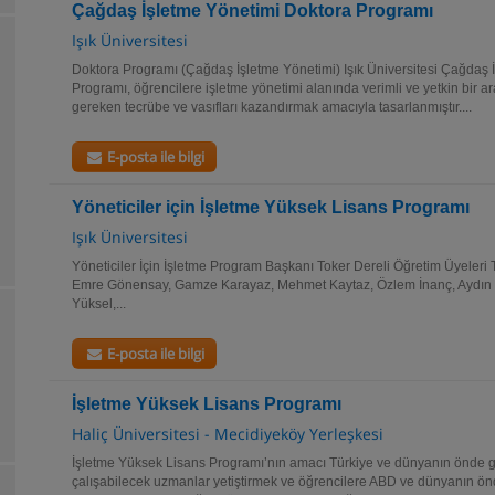
Çağdaş İşletme Yönetimi Doktora Programı
Işık Üniversitesi
Doktora Programı (Çağdaş İşletme Yönetimi) Işık Üniversitesi Çağdaş 
Programı, öğrencilere işletme yönetimi alanında verimli ve yetkin bir ar
gereken tecrübe ve vasıfları kazandırmak amacıyla tasarlanmıştır....
E-posta ile bilgi
Yöneticiler için İşletme Yüksek Lisans Programı
Işık Üniversitesi
Yöneticiler İçin İşletme Program Başkanı Toker Dereli Öğretim Üyeleri 
Emre Gönensay, Gamze Karayaz, Mehmet Kaytaz, Özlem İnanç, Aydın Y
Yüksel,...
E-posta ile bilgi
İşletme Yüksek Lisans Programı
Haliç Üniversitesi - Mecidiyeköy Yerleşkesi
İşletme Yüksek Lisans Programı’nın amacı Türkiye ve dünyanın önde g
çalışabilecek uzmanlar yetiştirmek ve öğrencilere ABD ve dünyanın ön