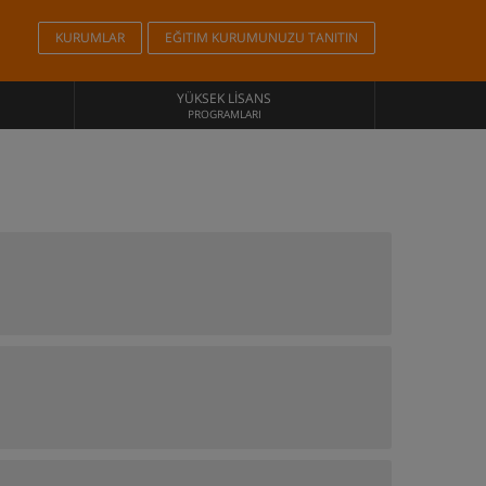
KURUMLAR
EĞITIM KURUMUNUZU TANITIN
YÜKSEK LISANS
PROGRAMLARI