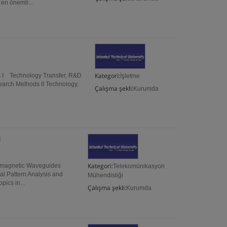
en önemli...
Kategori:
s I Technology Transfer, R&D
İşletme
arch Methods II Technology,
Çalışma şekli:
Kurumda
ı
Kategori:
romagnetic Waveguides
Telekomünikasyon
al Pattern Analysis and
Mühendisliği
ics in...
Çalışma şekli:
Kurumda