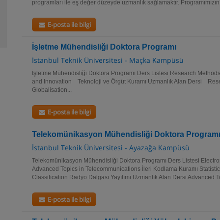
programları ile eş değer düzeyde uzmanlık sağlamaktır. Programımızın 
E-posta ile bilgi
İşletme Mühendisliği Doktora Programı
İstanbul Teknik Üniversitesi - Maçka Kampüsü
İşletme Mühendisliği Doktora Programı Ders Listesi Research Method
and Innovation Teknoloji ve Örgüt Kuramı Uzmanlık Alan Dersi Rese
Globalisation...
E-posta ile bilgi
Telekomünikasyon Mühendisliği Doktora Program
İstanbul Teknik Üniversitesi - Ayazağa Kampüsü
Telekomünikasyon Mühendisliği Doktora Programı Ders Listesi Elect
Advanced Topics in Telecommunications İleri Kodlama Kuramı Statistic
Classifıcation Radyo Dalgası Yayılımı Uzmanlık Alan Dersi Advanced Top
E-posta ile bilgi