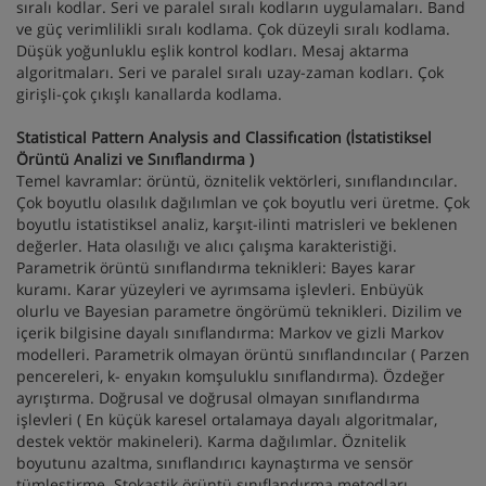
sıralı kodlar. Seri ve paralel sıralı kodların uygulamaları. Band
ve güç verimlilikli sıralı kodlama. Çok düzeyli sıralı kodlama.
Düşük yoğunluklu eşlik kontrol kodları. Mesaj aktarma
algoritmaları. Seri ve paralel sıralı uzay-zaman kodları. Çok
girişli-çok çıkışlı kanallarda kodlama.
Statistical Pattern Analysis and Classifıcation (İstatistiksel
Örüntü Analizi ve Sınıflandırma )
Temel kavramlar: örüntü, öznitelik vektörleri, sınıflandıncılar.
Çok boyutlu olasılık dağılımlan ve çok boyutlu veri üretme. Çok
boyutlu istatistiksel analiz, karşıt-ilinti matrisleri ve beklenen
değerler. Hata olasılığı ve alıcı çalışma karakteristiği.
Parametrik örüntü sınıflandırma teknikleri: Bayes karar
kuramı. Karar yüzeyleri ve ayrımsama işlevleri. Enbüyük
olurlu ve Bayesian parametre öngörümü teknikleri. Dizilim ve
içerik bilgisine dayalı sınıflandırma: Markov ve gizli Markov
modelleri. Parametrik olmayan örüntü sınıflandıncılar ( Parzen
pencereleri, k- enyakın komşuluklu sınıflandırma). Özdeğer
ayrıştırma. Doğrusal ve doğrusal olmayan sınıflandırma
işlevleri ( En küçük karesel ortalamaya dayalı algoritmalar,
destek vektör makineleri). Karma dağılımlar. Öznitelik
boyutunu azaltma, sınıflandırıcı kaynaştırma ve sensör
tümleştirme. Stokastik örüntü sınıflandırma metodları.