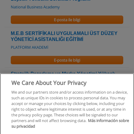
National Business Academy
E-posta ile bilgi
M.E.B SERTİFİKALI UYGULAMALI ÜST DÜZEY
YÖNETİCİ ASİSTANLIĞI EĞİTİMİ
PLATFORM AKADEMİ
E-posta ile bilgi
Stratejik Pazarlama ve Marka Yönetimi Yüksek
Lisans Programı
We Care About Your Privacy
İstanbul Aydın Üniversitesi
We and our partners store and/or access information on a device,
such as unique IDs in cookies to process personal data. You may
E-posta ile bilgi
accept or manage your choices by clicking below, including your
right to object where legitimate interest is used, or at any time in
the privacy policy page. These choices will be signaled to our
partners and will not affect browsing data.
Más información sobre
su privacidad