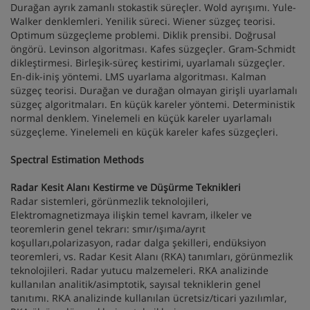
Durağan ayrık zamanlı stokastik süreçler. Wold ayrışımı. Yule-
Walker denklemleri. Yenilik süreci. Wiener süzgeç teorisi.
Optimum süzgeçleme problemi. Diklik prensibi. Doğrusal
öngörü. Levinson algoritması. Kafes süzgeçler. Gram-Schmidt
dikleştirmesi. Birleşik-süreç kestirimi, uyarlamalı süzgeçler.
En-dik-iniş yöntemi. LMS uyarlama algoritması. Kalman
süzgeç teorisi. Durağan ve durağan olmayan girişli uyarlamalı
süzgeç algoritmaları. En küçük kareler yöntemi. Deterministik
normal denklem. Yinelemeli en küçük kareler uyarlamalı
süzgeçleme. Yinelemeli en küçük kareler kafes süzgeçleri.
Spectral Estimation Methods
Radar Kesit Alanı Kestirme ve Düşürme Teknikleri
Radar sistemleri, görünmezlik teknolojileri,
Elektromagnetizmaya ilişkin temel kavram, ilkeler ve
teoremlerin genel tekrarı: smır/ışıma/ayrıt
koşulları,polarizasyon, radar dalga şekilleri, endüksiyon
teoremleri, vs. Radar Kesit Alanı (RKA) tanımları, görünmezlik
teknolojileri. Radar yutucu malzemeleri. RKA analizinde
kullanılan analitik/asimptotik, sayısal tekniklerin genel
tanıtımı. RKA analizinde kullanılan ücretsiz/ticari yazılımlar,