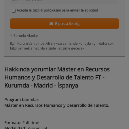
Acepta la
Gizlilik politikasını
para enviar la solicitud
E-posta ile bilgi
*
Zorunlu Alanlar
Ilgili Kurum’dan bir yetkili en kısa zamanda konuyla ilgili daha çok
bilgi vermek amacıyla sizinle iletişime geçecek
Hakkında yorumlar Máster en Recursos
Humanos y Desarrollo de Talento FT -
Kurumda - Madrid - İspanya
Program tanımları
Máster en Recursos Humanos y Desarrollo de Talento
.
Formato
: Full time
Modalidad
: Presencial