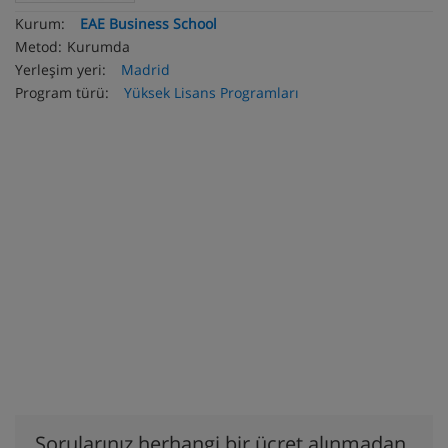
Kurum:
EAE Business School
Metod:
Kurumda
Yerleşim yeri:
Madrid
Program türü:
Yüksek Lisans Programları
Sorularınız herhangi bir ücret alınmadan,