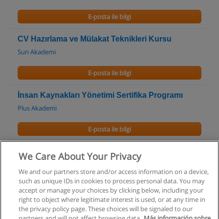
E-posta ile bilgi
CV Hazırlama ve Mülakat Teknikleri Kursu
Sun Akademi
E-posta ile bilgi
İnsan Kaynakları Yönetimi Sertifika Programı
Plus Akademi
E-posta ile bilgi
Klasik Modelistlik Kursu
We Care About Your Privacy
Dünya Grafik Design Eğitim Merkezi
We and our partners store and/or access information on a device,
such as unique IDs in cookies to process personal data. You may
E-posta ile bilgi
accept or manage your choices by clicking below, including your
right to object where legitimate interest is used, or at any time in
the privacy policy page. These choices will be signaled to our
partners and will not affect browsing data.
Más información sobre