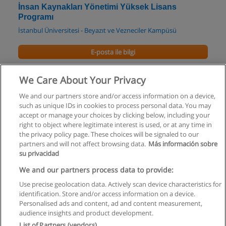
İnsan Kaynakları Yönetimi Yüksek Lisans
Programı
İstanbul Üniversitesi - Beyazıt ve Vezneciler Kampüsü
E-posta ile bilgi
İnsan Kaynakları Yönetimi Doktora Programı
We Care About Your Privacy
İstanbul Üniversitesi - Beyazıt ve Vezneciler Kampüsü
We and our partners store and/or access information on a device,
such as unique IDs in cookies to process personal data. You may
E-posta ile bilgi
accept or manage your choices by clicking below, including your
right to object where legitimate interest is used, or at any time in
the privacy policy page. These choices will be signaled to our
partners and will not affect browsing data.
Más información sobre
su privacidad
Kullanım koşulları
We and our partners process data to provide:
Use precise geolocation data. Actively scan device characteristics for
Gizlilik politikası
identification. Store and/or access information on a device.
Personalised ads and content, ad and content measurement,
İletişim Educaedu
audience insights and product development.
List of Partners (vendors)