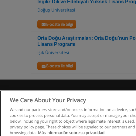
İngiliz Dili ve Edebiyatı Yüksek Lisans Pro
Doğuş Üniversitesi
E-posta ile bilgi
Orta Doğu Araştırmaları: Orta Doğu'nun Po
Lisans Programı
Işık Üniversitesi
E-posta ile bilgi
We Care About Your Privacy
Co
We and our partners store and/or access information on a device, such
cookies to process personal data. You may accept or manage your choi
below, including your right to object where legitimate interest is used, 
privacy policy page. These choices will be signaled to our partners and 
browsing data.
Más información sobre su privacidad