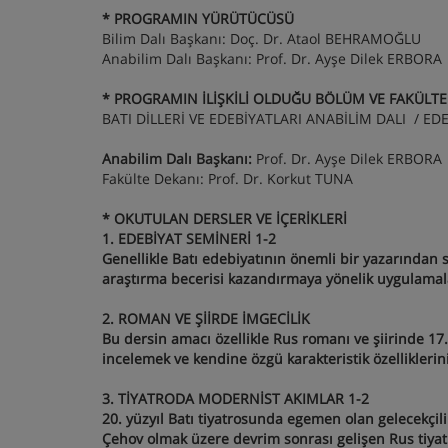
* PROGRAMIN YÜRÜTÜCÜSÜ
Bilim Dalı Başkanı: Doç. Dr. Ataol BEHRAMOĞLU
Anabilim Dalı Başkanı: Prof. Dr. Ayşe Dilek ERBORA
* PROGRAMIN İLİŞKİLİ OLDUĞU BÖLÜM VE FAKÜLTE
BATI DİLLERİ VE EDEBİYATLARI ANABİLİM DALI / ED
Anabilim Dalı Başkanı:
Prof. Dr. Ayşe Dilek ERBORA
Fakülte Dekanı: Prof. Dr. Korkut TUNA
* OKUTULAN DERSLER VE İÇERİKLERİ
1. EDEBİYAT SEMİNERİ 1-2
Genellikle Batı edebiyatının önemli bir yazarından s
araştırma becerisi kazandırmaya yönelik uygulamalar
2. ROMAN VE ŞİİRDE İMGECİLİK
Bu dersin amacı özellikle Rus romanı ve şiirinde 17.
incelemek ve kendine özgü karakteristik özelliklerin
3. TİYATRODA MODERNİST AKIMLAR 1-2
20. yüzyıl Batı tiyatrosunda egemen olan gelecekçil
Çehov olmak üzere devrim sonrası gelişen Rus tiyatr