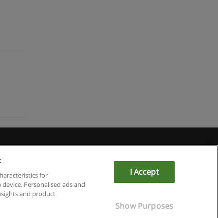
:
I Accept
om
haracteristics for
a device. Personalised ads and
sights and product
Show Purposes