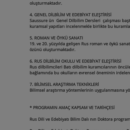
oluşturmaktadır.
4. GENEL DİLBİLİM VE EDEBİYAT ELEŞTİRİSİ
Saussure ün Genel Dilbilim Dersleri çalışması başta
kuramsal yapıtları incelenmekle birlikte bu kuramlar
5. ROMAN VE ÖYKÜ SANATI
19. ve 20. yüzyılda gelişen Rus roman ve öykü sanat
özünü oluşturmaktadır.
6. RUS DİLBİLİM OKULU VE EDEBİYAT ELEŞTİRİSİ
Rus dilbilimcileri Batı dilbilim kuramcılarının öncül
bağlamında bu okulların evrensel öneminin irdele
7. BİLİMSEL ARAŞTIRMA TEKNİKLERİ
Bilimsel araştırma yöntemlerinin uygulanmasına yöne
* PROGRAMIN AMAÇ KAPSAM VE TARİHÇESİ
Rus Dili ve Edebiyatı Bilim Dalı nın Doktora programı