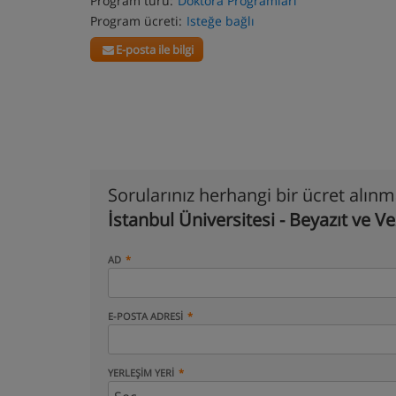
Program türü:
Doktora Programları
Program ücreti:
Isteğe bağlı
E-posta ile bilgi
Sorularınız herhangi bir ücret alın
İstanbul Üniversitesi - Beyazıt ve 
AD
E-POSTA ADRESI
YERLEŞIM YERI