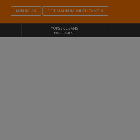
KURUMLAR
EĞITIM KURUMUNUZU TANITIN
YÜKSEK LISANS
PROGRAMLARI