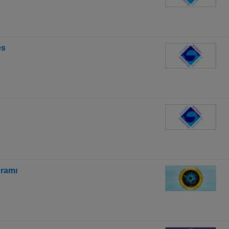
es
gramı