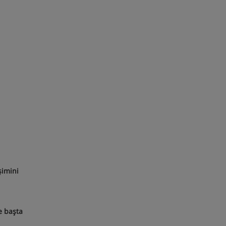
şimini
e başta