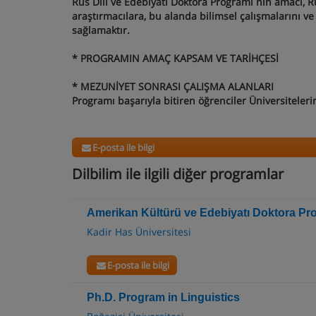
Rus Dili ve Edebiyatı Doktora Programı nın amacı, 
araştırmacılara, bu alanda bilimsel çalışmalarını v
sağlamaktır.
* PROGRAMIN AMAÇ KAPSAM VE TARİHÇESİ
* MEZUNİYET SONRASI ÇALIŞMA ALANLARI
Programı başarıyla bitiren öğrenciler Üniversitelerin
E-posta ile bilgi
Dilbilim ile ilgili diğer programlar
Amerikan Kültürü ve Edebiyatı Doktora Pr
Kadir Has Üniversitesi
E-posta ile bilgi
Ph.D. Program in Linguistics