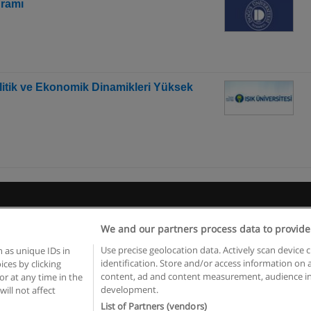
gramı
litik ve Ekonomik Dinamikleri Yüksek
Kullanım koşulları
Gizlilik politikası
İletişim Educaedu
We and our partners process data to provide
pyright © Educaedu Business S.L. - CIF : B-95610580: -
www.educaedu-turkiye.c
Use precise geolocation data. Actively scan device c
 as unique IDs in
identification. Store and/or access information on 
ces by clicking
content, ad and content measurement, audience in
or at any time in the
development.
will not affect
List of Partners (vendors)