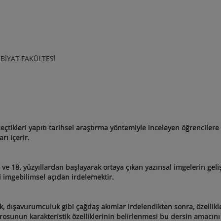
EBİYAT FAKÜLTESİ
eçtikleri yapıtı tarihsel araştırma yöntemiyle inceleyen öğrencilere
ı içerir.
 ve 18. yüzyıllardan başlayarak ortaya çıkan yazınsal imgelerin geli
i imgebilimsel açıdan irdelemektir.
ik, dışavurumculuk gibi çağdaş akımlar irdelendikten sonra, özellikl
osunun karakteristik özelliklerinin belirlenmesi bu dersin amacını