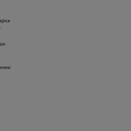
aşlıca
.
sin
lemesi