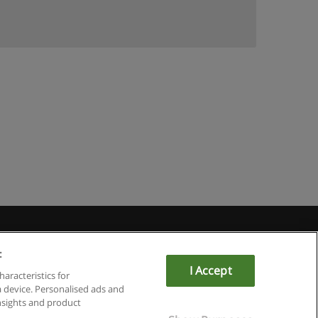
:
I Accept
om
haracteristics for
a device. Personalised ads and
sights and product