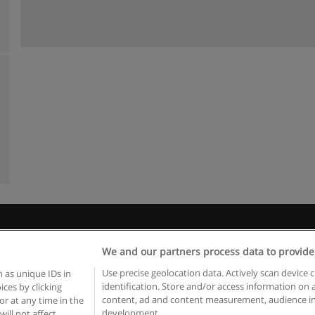
Kullanım koşulları
Gizlilik politikası
İletişim Educaedu
We and our partners process data to provide
pyright © Educaedu Business S.L. - CIF : B-95610580: -
www.educaedu-turkiye.c
Use precise geolocation data. Actively scan device c
 as unique IDs in
identification. Store and/or access information on 
ces by clicking
content, ad and content measurement, audience in
or at any time in the
development.
will not affect