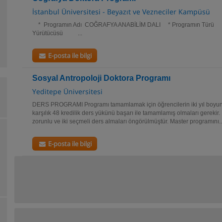
İstanbul Üniversitesi - Beyazıt ve Vezneciler Kampüsü
* Programın Adı COĞRAFYA ANABİLİM DALI * Programın Tü
Yürütücüsü ...
E-posta ile bilgi
Sosyal Antropoloji Doktora Programı
Yeditepe Üniversitesi
DERS PROGRAMI Programı tamamlamak için öğrencilerin iki yıl boyu
karşılık 48 kredilik ders yükünü başarı ile tamamlamış olmaları gerekir.
zorunlu ve iki seçmeli ders almaları öngörülmüştür. Master programını..
E-posta ile bilgi