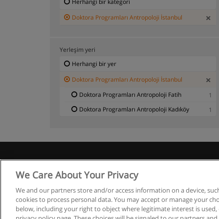
Herhangi bir kategori
Doktora Programları Antropoloji İstanbul
Yerleşim yeri
Herhangi bir yer
Doktora Programları Antropoloji İstanbul
Doktora Programları Antropoloji Fatih
1
Doktora Programları Antropoloji Kadıköy
1
We Care About Your Privacy
Co
We and our partners store and/or access information on a device, such
cookies to process personal data. You may accept or manage your choi
below, including your right to object where legitimate interest is used, 
privacy policy page. These choices will be signaled to our partners and 