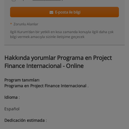
E-posta ile bilgi
*
Zorunlu Alanlar
Ilgili Kurum’dan bir yetkili en kısa zamanda konuyla ilgili daha çok
bilgi vermek amacıyla sizinle iletişime geçecek
Hakkında yorumlar Programa en Project
Finance Internacional - Online
Program tanımları
Programa en Project Finance Internacional
.
Idioma
:
Español
Dedicación estimada
: