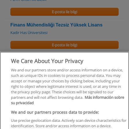
E-posta ile bilgi
Finans Mühendisliği Tezsiz Yüksek Lisans
Kadir Has Üniversitesi
E-posta ile bilgi
UFRS Kursu
We Care About Your Privacy
CADİSTANBUL
We and our partners store and/or access information on a device,
such as unique IDs in cookies to process personal data. You may
E-posta ile bilgi
accept or manage your choices by clicking below, including your
right to object where legitimate interest is used, or at any time in
the privacy policy page. These choices will be signaled to our
partners and will not affect browsing data.
Más información sobre
su privacidad
Kullanım koşulları
We and our partners process data to provide:
Use precise geolocation data. Actively scan device characteristics for
Gizlilik politikası
identification. Store and/or access information on a device.