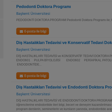
Pedodonti Doktora Programı
Başkent Üniversitesi
PEDODONTİ DOKTORA PROGRAMI Pedodonti Doktora Programı ile; 0-1
E-posta ile bilgi
Diş Hastalıkları Tedavisi ve Konservatif Tedavi Do
Başkent Üniversitesi
DİŞ HASTALIKLARI TEDAVİSİ ve KONSERVATİF TEDAVİ DOKTORA 
ENDO601 PULPA BİYOLOJİSİ ENDO602 PERİAPİKAL PAT
ENDODONTİDE...
E-posta ile bilgi
Diş Hastalıkları Tedavisi ve Endodonti Doktora Pr
Başkent Üniversitesi
DİŞ HASTALIKLARI TEDAVİSİ VE ENDODONTİ DOKTORA PROGRAMI B
öğrencilerine endodontide ileri bilgi, beceri ve deneyim kazandırılması a
program derslerin, seminerlerin ve kursların yanında, endodontide ara