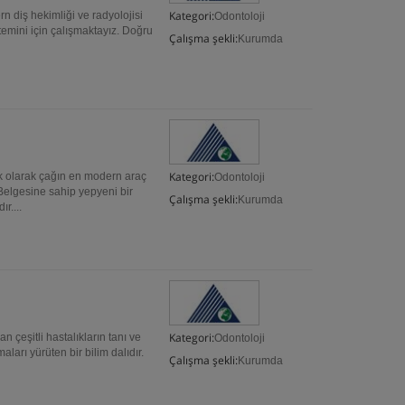
Kategori:
 diş hekimliği ve radyolojisi
Odontoloji
 temini için çalışmaktayız. Doğru
Çalışma şekli:
Kurumda
Kategori:
ik olarak çağın en modern araç
Odontoloji
elgesine sahip yepyeni bir
Çalışma şekli:
Kurumda
r....
Kategori:
n çeşitli hastalıkların tanı ve
Odontoloji
arı yürüten bir bilim dalıdır.
Çalışma şekli:
Kurumda