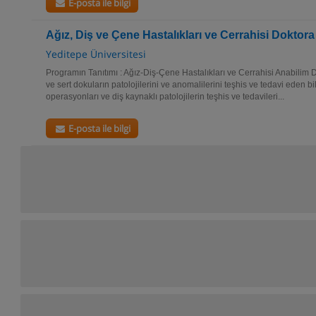
E-posta ile bilgi
Ağız, Diş ve Çene Hastalıkları ve Cerrahisi Doktor
Yeditepe Üniversitesi
Programın Tanıtımı : Ağız-Diş-Çene Hastalıkları ve Cerrahisi Anabilim
ve sert dokuların patolojilerini ve anomalilerini teşhis ve tedavi eden bi
operasyonları ve diş kaynaklı patolojilerin teşhis ve tedavileri...
E-posta ile bilgi