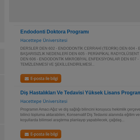
Endodonti Doktora Programı
Hacettepe Üniversitesi
DERSLER DEN 602 - ENDODONTİK CERRAHİ (TEORİK) DEN 604 -
BAŞARISIZLIK NEDENLERİ DEN 605 - PERİAPİKAL RADYOLÜSENT 
DEN 606 - ENDODONTİK MİKROBİYAL ENFEKSİYONLAR DEN 607 -
TEMİZLENMESİ VE ŞEKİLLENDİRİLMESİ...
E-posta ile bilgi
Diş Hastalıkları Ve Tedavisi Yüksek Lisans Progra
Hacettepe Üniversitesi
Programın Amacı Ağız ve diş sağlığı bilincini koruyucu hekimlik çerçe
bilinci topluma aktarabilen, Konservatif Diş Tedavisi alanında eğitim ver
koşullarda bilimsel araştırma planlayıp yapabilecek, çağdaş...
E-posta ile bilgi