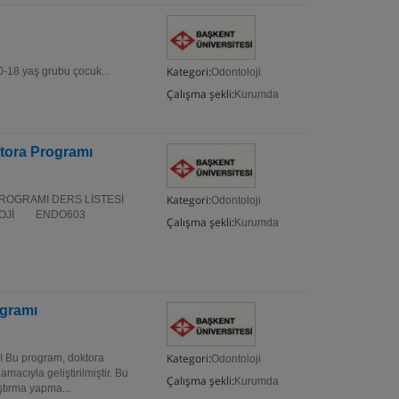
Kategori:
8 yaş grubu çocuk...
Odontoloji
Çalışma şekli:
Kurumda
ktora Programı
Kategori:
PROGRAMI DERS LİSTESİ
Odontoloji
OLOJİ ENDO603
Çalışma şekli:
Kurumda
ogramı
Kategori:
u program, doktora
Odontoloji
macıyla geliştirilmiştir. Bu
Çalışma şekli:
Kurumda
ştırma yapma...