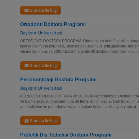
E-posta ile bilgi
Ortodonti Doktora Programı
Başkent Üniversitesi
ORTODONTİ DOKTORA PROGRAMI Ortodontinin hedefi, profilin dengesin
kafaya uyumunu korurken, ideal bir oklüzyonu ve artikülasyonu sağlam
yılında kurulmuş ve 2000 Güz döneminde ilk doktora öğrencileri eğitiml
E-posta ile bilgi
Periodontoloji Doktora Programı
Başkent Üniversitesi
PERİODONTOLOJİ DOKTORA PROGRAMI Periodontoloji Doktora program
ve biomedikal bilimleri alanında bir temel eğitim sağlayarak bu eğitim s
anomaliteleri ve periodontal ve periimplant dokuları etkileyen yapısal...
E-posta ile bilgi
Protetik Diş Tedavisi Doktora Programı