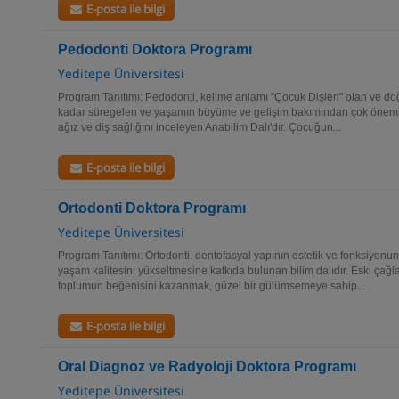
E-posta ile bilgi
Pedodonti Doktora Programı
Yeditepe Üniversitesi
Program Tanıtımı: Pedodonti, kelime anlamı "Çocuk Dişleri" olan ve 
kadar süregelen ve yaşamın büyüme ve gelişim bakımından çok önemli b
ağız ve diş sağlığını inceleyen Anabilim Dalı'dır. Çocuğun...
E-posta ile bilgi
Ortodonti Doktora Programı
Yeditepe Üniversitesi
Program Tanıtımı: Ortodonti, dentofasyal yapının estetik ve fonksiyonun
yaşam kalitesini yükseltmesine katkıda bulunan bilim dalıdır. Eski ça
toplumun beğenisini kazanmak, güzel bir gülümsemeye sahip...
E-posta ile bilgi
Oral Diagnoz ve Radyoloji Doktora Programı
Yeditepe Üniversitesi