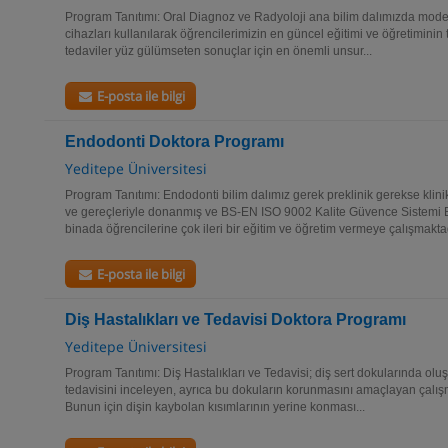
Program Tanıtımı: Oral Diagnoz ve Radyoloji ana bilim dalımızda modern
cihazları kullanılarak öğrencilerimizin en güncel eğitimi ve öğretiminin
tedaviler yüz gülümseten sonuçlar için en önemli unsur...
E-posta ile bilgi
Endodonti Doktora Programı
Yeditepe Üniversitesi
Program Tanıtımı: Endodonti bilim dalımız gerek preklinik gerekse klin
ve gereçleriyle donanmış ve BS-EN ISO 9002 Kalite Güvence Sistemi B
binada öğrencilerine çok ileri bir eğitim ve öğretim vermeye çalışmaktadı
E-posta ile bilgi
Diş Hastalıkları ve Tedavisi Doktora Programı
Yeditepe Üniversitesi
Program Tanıtımı: Diş Hastalıkları ve Tedavisi; diş sert dokularında oluşa
tedavisini inceleyen, ayrıca bu dokuların korunmasını amaçlayan çalışmal
Bunun için dişin kaybolan kısımlarının yerine konması...