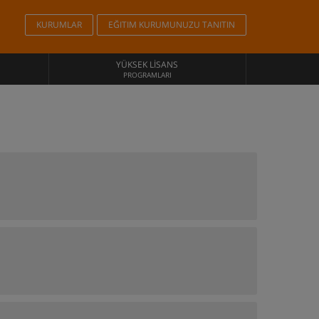
KURUMLAR
EĞITIM KURUMUNUZU TANITIN
YÜKSEK LISANS
PROGRAMLARI