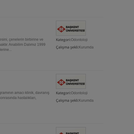
Kategori:
i, çenelerin birbirine ve
Odontoloji
aktır. Anabilim Dalımız 1999
Çalışma şekli:
Kurumda
erine...
Kategori:
ının amacı klinik, davranış
Odontoloji
onrasında hastalıkları,
Çalışma şekli:
Kurumda