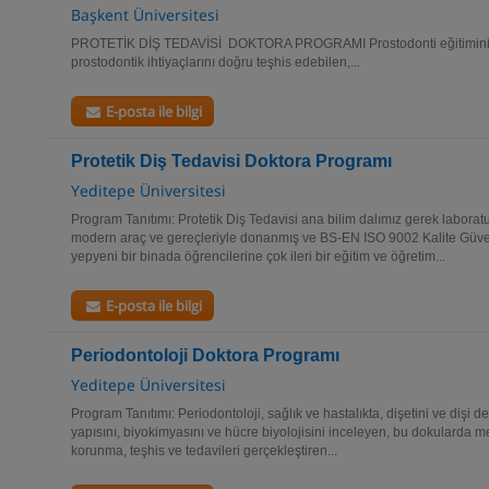
Başkent Üniversitesi
PROTETİK DİŞ TEDAVİSİ DOKTORA PROGRAMI Prostodonti eğitiminin 
prostodontik ihtiyaçlarını doğru teşhis edebilen,...
E-posta ile bilgi
Protetik Diş Tedavisi Doktora Programı
Yeditepe Üniversitesi
Program Tanıtımı: Protetik Diş Tedavisi ana bilim dalımız gerek laborat
modern araç ve gereçleriyle donanmış ve BS-EN ISO 9002 Kalite Güve
yepyeni bir binada öğrencilerine çok ileri bir eğitim ve öğretim...
E-posta ile bilgi
Periodontoloji Doktora Programı
Yeditepe Üniversitesi
Program Tanıtımı: Periodontoloji, sağlık ve hastalıkta, dişetini ve dişi 
yapısını, biyokimyasını ve hücre biyolojisini inceleyen, bu dokularda me
korunma, teşhis ve tedavileri gerçekleştiren...