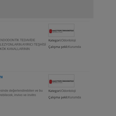
Kategori:
 ENDODONTİK TEDAVİDE
Odontoloji
LEZYONLARIN AYIRICI TEŞHİSİ
Çalışma şekli:
Kurumda
 KÖK KANALLARININ
mı
Kategori:
vesinde değerlendirebilen ve bu
Odontoloji
ebilecek, invivo ve invitro
Çalışma şekli:
Kurumda