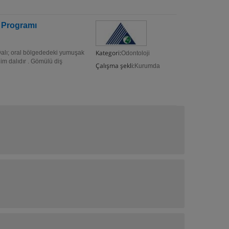
a Programı
Kategori:
 Dalı; oral bölgededeki yumuşak
Odontoloji
lim dalıdır . Gömülü diş
Çalışma şekli:
Kurumda