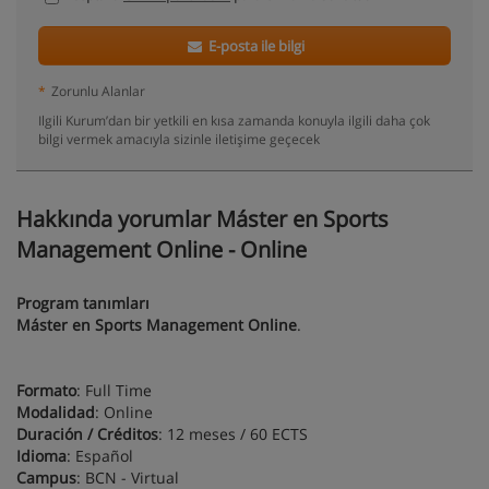
E-posta ile bilgi
*
Zorunlu Alanlar
Ilgili Kurum’dan bir yetkili en kısa zamanda konuyla ilgili daha çok
bilgi vermek amacıyla sizinle iletişime geçecek
Hakkında yorumlar Máster en Sports
Management Online - Online
Program tanımları
Máster en Sports Management Online
.
Formato
: Full Time
Modalidad
: Online
Duración / Créditos
: 12 meses / 60 ECTS
Idioma
: Español
Campus
: BCN - Virtual