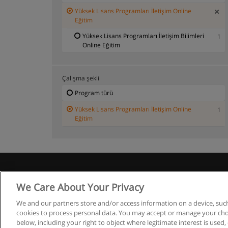
Yüksek Lisans Programları İletişim Online
Eğitim
Yüksek Lisans Programları İletişim Bilimleri
1
Online Eğitim
Çalışma şekli
Program türü
Yüksek Lisans Programları İletişim Online
1
Eğitim
We Care About Your Privacy
Co
We and our partners store and/or access information on a device, such
cookies to process personal data. You may accept or manage your choi
below, including your right to object where legitimate interest is used, 