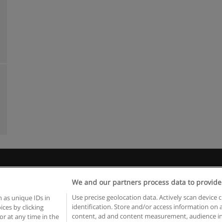
Kullanım koşulları
Gizlilik politikası
İletişim Educaedu
We and our partners process data to provide
pyright © Educaedu Business S.L. - CIF : B-95610580: -
www.educaedu-turkiye.c
Use precise geolocation data. Actively scan device c
 as unique IDs in
identification. Store and/or access information on 
ces by clicking
content, ad and content measurement, audience in
or at any time in the