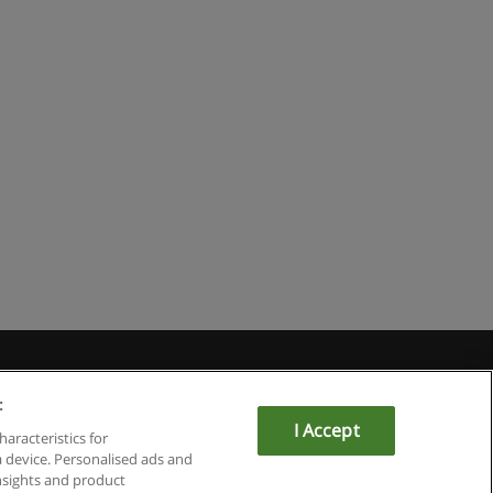
:
I Accept
om
haracteristics for
a device. Personalised ads and
sights and product