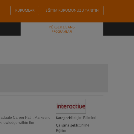
KURUMLAR
EĞITIM KURUMUNUZU TANITIN
YÜKSEK LISANS
PROGRAMLARI
Kategori:
raduate Career Path: Marketing
İletişim Bilimleri
 knowledge within the
Çalışma şekli:
Online
Eğitim