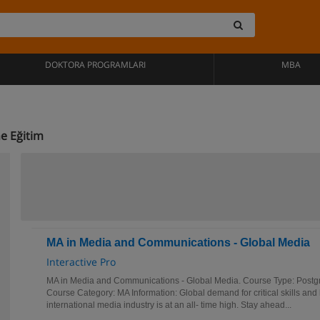
DOKTORA PROGRAMLARI
MBA
ne Eğitim
MA in Media and Communications - Global Media
Interactive Pro
MA in Media and Communications - Global Media. Course Type: Postg
Course Category: MA Information: Global demand for critical skills and
international media industry is at an all- time high. Stay ahead...