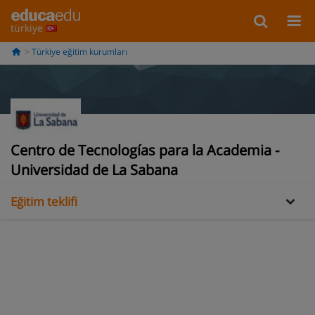
türkiye
Türkiye eğitim kurumları
Centro de Tecnologías para la Academia -
Bilgi
Universidad de La Sabana
Eğitim teklifi