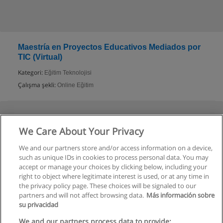
Maestría en Proyectos Educativos Mediados por
TIC (Virtual)
Kategori:
Eğitim Teknolojisi
Çalışma şekli:
Online Eğitim
We Care About Your Privacy
We and our partners store and/or access information on a device,
such as unique IDs in cookies to process personal data. You may
accept or manage your choices by clicking below, including your
right to object where legitimate interest is used, or at any time in
the privacy policy page. These choices will be signaled to our
partners and will not affect browsing data.
Más información sobre
su privacidad
Kullanım koşulları
We and our partners process data to provide: