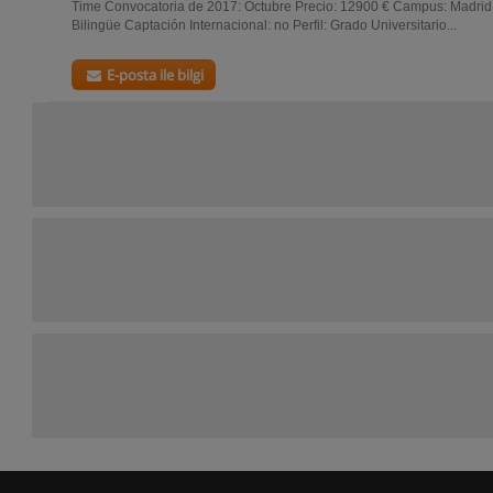
Time Convocatoria de 2017: Octubre Precio: 12900 € Campus: Madrid
Bilingüe Captación Internacional: no Perfil: Grado Universitario...
E-posta ile bilgi