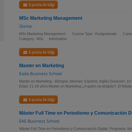
E-posta ile bilgi
MSc Marketing Management
Gisma-
MSc Marketing Management . Course Type : Postgraduate Caree
Category : MSc Information : ...
E-posta ile bilgi
Master en Marketing
Eada Business School
Master en Marketing - Bilingüe. Idiomas: Español, Inglés Duración: 10
Edad: 21-29 años Master en Marketing ¿A quién va dirigido?. El Máster
E-posta ile bilgi
Máster Full Time en Periodismo y Comunicación Di
EAE Business School
Máster Full Time en Periodismo y Comunicación Digital. Programa. Mod