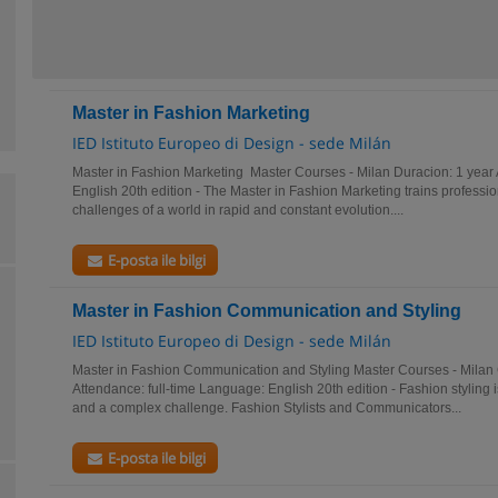
Master in Fashion Marketing
IED Istituto Europeo di Design - sede Milán
Master in Fashion Marketing Master Courses - Milan Duracion: 1 year 
English 20th edition - The Master in Fashion Marketing trains professio
challenges of a world in rapid and constant evolution....
E-posta ile bilgi
Master in Fashion Communication and Styling
IED Istituto Europeo di Design - sede Milán
Master in Fashion Communication and Styling Master Courses - Milan C
Attendance: full-time Language: English 20th edition - Fashion styling i
and a complex challenge. Fashion Stylists and Communicators...
E-posta ile bilgi