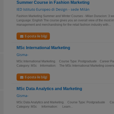
Summer Course in Fashion Marketing
IED Istituto Europeo di Design - sede Milán
Fashion Marketing Summer and Winter Courses - Milan Duracion: 3 we
Language: English The course gives you an overall view of the most im
management and merchandising for the retail fashion industry with...
E-posta ile bilgi
MSc International Marketing
Gisma-
MSc International Marketing. Course Type: Postgraduate Career P
Category: MSc Information: The MSc International Marketing covers k
E-posta ile bilgi
MSc Data Analytics and Marketing
Gisma-
MSc Data Analytics and Marketing. Course Type: Postgraduate C
Category: MSc Information: Learn...