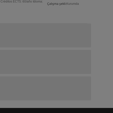
 Créditos ECTS: 60/año Idioma:
Çalışma şekli:
Kurumda