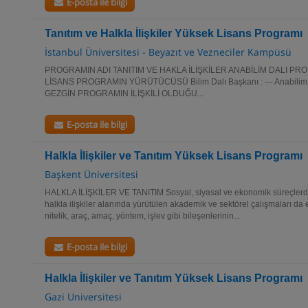
E-posta ile bilgi
Tanıtım ve Halkla İlişkiler Yüksek Lisans Programı
İstanbul Üniversitesi - Beyazıt ve Vezneciler Kampüsü
PROGRAMIN ADI TANITIM VE HAKLA İLİŞKİLER ANABİLİM DALI 
LİSANS PROGRAMIN YÜRÜTÜCÜSÜ Bilim Dalı Başkanı : --- Anabilim Da
GEZGİN PROGRAMIN İLİŞKİLİ OLDUĞU...
E-posta ile bilgi
Halkla İlişkiler ve Tanıtım Yüksek Lisans Programı
Başkent Üniversitesi
HALKLA İLİŞKİLER VE TANITIM Sosyal, siyasal ve ekonomik süreçlerd
halkla ilişkiler alanında yürütülen akademik ve sektörel çalışmaları da 
nitelik, araç, amaç, yöntem, işlev gibi bileşenlerinin...
E-posta ile bilgi
Halkla İlişkiler ve Tanıtım Yüksek Lisans Programı
Gazi Universitesi