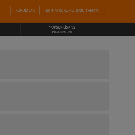
KURUMLAR
EĞITIM KURUMUNUZU TANITIN
YÜKSEK LISANS
PROGRAMLARI