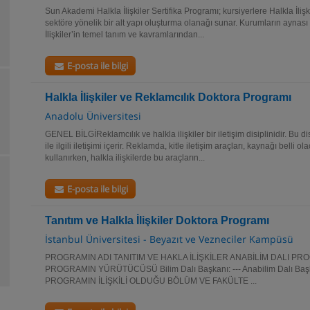
Sun Akademi Halkla İlişkiler Sertifika Programı; kursiyerlere Halkla İlişk
sektöre yönelik bir alt yapı oluşturma olanağı sunar. Kurumların aynası
İlişkiler’in temel tanım ve kavramlarından...
E-posta ile bilgi
Halkla İlişkiler ve Reklamcılık Doktora Programı
Anadolu Üniversitesi
GENEL BİLGİReklamcılık ve halkla ilişkiler bir iletişim disiplinidir. Bu d
ile ilgili iletişimi içerir. Reklamda, kitle iletişim araçları, kaynağı belli
kullanırken, halkla ilişkilerde bu araçların...
E-posta ile bilgi
Tanıtım ve Halkla İlişkiler Doktora Programı
İstanbul Üniversitesi - Beyazıt ve Vezneciler Kampüsü
PROGRAMIN ADI TANITIM VE HAKLA İLİŞKİLER ANABİLİM DALI 
PROGRAMIN YÜRÜTÜCÜSÜ Bilim Dalı Başkanı: --- Anabilim Dalı Başka
PROGRAMIN İLİŞKİLİ OLDUĞU BÖLÜM VE FAKÜLTE ...