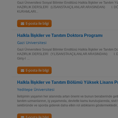
Gazi Üniversitesi Sosyal Bilimler Enstitüsü Halkla İlişkiler ve Tanıtı
HAZIRLIK DERSLERİ (LİSANSTA AÇILANLAR ARASINDAN) I. D
KURAMLARI...
E-posta ile bilgi
Halkla İlişkiler ve Tanıtım Doktora Programı
Gazi Universitesi
Gazi Üniversitesi Sosyal Bilimler Enstitüsü Halkla İlişkiler ve Tanıtım
HAZIRLIK DERSLERİ (Y.LİSANSTA AÇILANLAR ARASINDAN) I. DÖN
Giriş-I ...
E-posta ile bilgi
Halkla İlişkiler ve Tanıtım Bölümü Yüksek Lisans 
Yeditepe Üniversitesi
İletişimin yaşamın her alanında artan önemi ve bunun beraberinde getirdi
tanıtım uzmanlarının, iş yaşamında, devlette kamu kuruluşlarında, sivil
sektöründe ve sporda giderek daha etkin rol aldıklarını göstermektedir..
E-posta ile bilgi