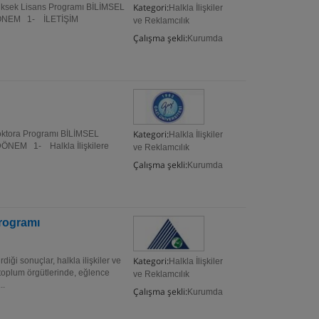
Kategori:
m Yüksek Lisans Programı BİLİMSEL
Halkla İlişkiler
ÖNEM 1- İLETİŞİM
ve Reklamcılık
Çalışma şekli:
Kurumda
Kategori:
 Doktora Programı BİLİMSEL
Halkla İlişkiler
EM 1- Halkla İlişkilere
ve Reklamcılık
Çalışma şekli:
Kurumda
Programı
Kategori:
ği sonuçlar, halkla ilişkiler ve
Halkla İlişkiler
 toplum örgütlerinde, eğlence
ve Reklamcılık
..
Çalışma şekli:
Kurumda