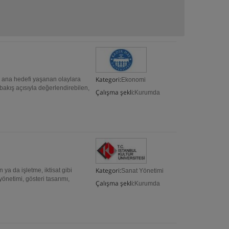
Kategori:
 ana hedefi yaşanan olaylara
Ekonomi
 bakış açısıyla değerlendirebilen,
Çalışma şekli:
Kurumda
Kategori:
a da işletme, iktisat gibi
Sanat Yönetimi
netimi, gösteri tasarımı,
Çalışma şekli:
Kurumda