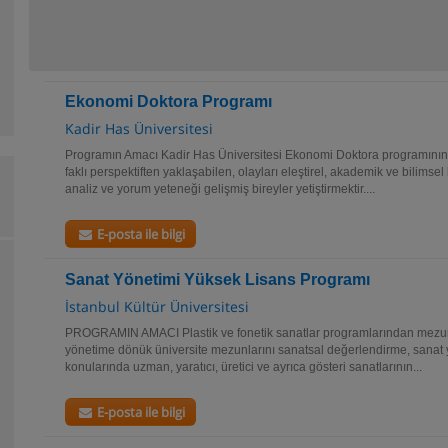
Ekonomi Doktora Programı
Kadir Has Üniversitesi
Programın Amacı Kadir Has Üniversitesi Ekonomi Doktora programının
faklı perspektiften yaklaşabilen, olayları eleştirel, akademik ve bilimsel
analiz ve yorum yeteneği gelişmiş bireyler yetiştirmektir....
E-posta ile bilgi
Sanat Yönetimi Yüksek Lisans Programı
İstanbul Kültür Üniversitesi
PROGRAMIN AMACI Plastik ve fonetik sanatlar programlarından mezun y
yönetime dönük üniversite mezunlarını sanatsal değerlendirme, sanat yö
konularında uzman, yaratıcı, üretici ve ayrıca gösteri sanatlarının...
E-posta ile bilgi