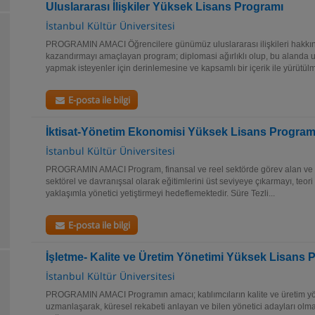
Uluslararası İlişkiler Yüksek Lisans Programı
İstanbul Kültür Üniversitesi
PROGRAMIN AMACI Öğrencilere günümüz uluslararası ilişkileri hakkında
kazandırmayı amaçlayan program; diplomasi ağırlıklı olup, bu alanda
yapmak isteyenler için derinlemesine ve kapsamlı bir içerik ile yürütülme
E-posta ile bilgi
İktisat-Yönetim Ekonomisi Yüksek Lisans Program
İstanbul Kültür Üniversitesi
PROGRAMIN AMACI Program, finansal ve reel sektörde görev alan ve a
sektörel ve davranışsal olarak eğitimlerini üst seviyeye çıkarmayı, teori
yaklaşımla yönetici yetiştirmeyi hedeflemektedir. Süre Tezli...
E-posta ile bilgi
İşletme- Kalite ve Üretim Yönetimi Yüksek Lisans 
İstanbul Kültür Üniversitesi
PROGRAMIN AMACI Programın amacı; katılımcıların kalite ve üretim yö
uzmanlaşarak, küresel rekabeti anlayan ve bilen yönetici adayları olm