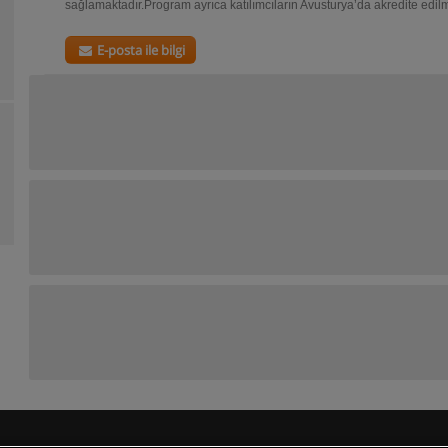
sağlamaktadır.Program ayrıca katılımcıların Avusturya’da akredite edil
E-posta ile bilgi