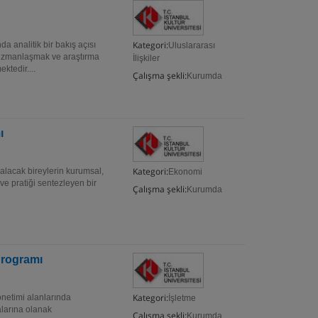
Kategori:
 analitik bir bakış açısı
Uluslararası
 uzmanlaşmak ve araştırma
İlişkiler
ktedir....
Çalışma şekli:
Kurumda
ı
Kategori:
lacak bireylerin kurumsal,
Ekonomi
 ve pratiği sentezleyen bir
Çalışma şekli:
Kurumda
Programı
Kategori:
netimi alanlarında
İşletme
alarına olanak
Çalışma şekli:
Kurumda