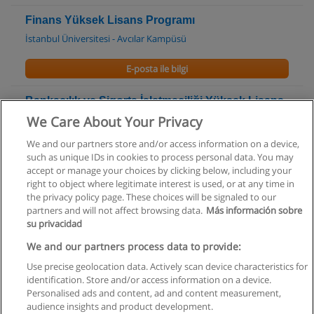
Finans Yüksek Lisans Programı
İstanbul Üniversitesi - Avcılar Kampüsü
E-posta ile bilgi
Bankacılık ve Sigorta İşletmeciliği Yüksek Lisans
Programı
We Care About Your Privacy
İstanbul Aydın Üniversitesi
We and our partners store and/or access information on a device,
such as unique IDs in cookies to process personal data. You may
E-posta ile bilgi
accept or manage your choices by clicking below, including your
right to object where legitimate interest is used, or at any time in
the privacy policy page. These choices will be signaled to our
partners and will not affect browsing data.
Más información sobre
su privacidad
Kullanım koşulları
We and our partners process data to provide:
Use precise geolocation data. Actively scan device characteristics for
Gizlilik politikası
identification. Store and/or access information on a device.
Personalised ads and content, ad and content measurement,
İletişim Educaedu
audience insights and product development.