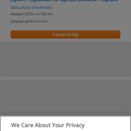
Dokuz Eylül Üniversitesi
Kategori:
Eğitim ve Öğretim
Çalışma şekli:
Kurumda
E-posta ile bilgi
We Care About Your Privacy