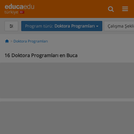
türkiye
Program türü:
Doktora Programları
Çalışma Şekli
Doktora Programları
16
Doktora Programları en Buca