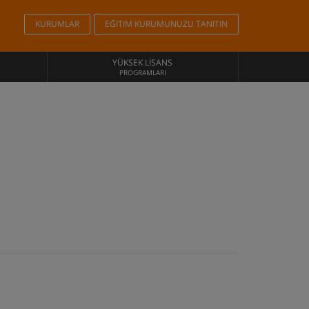
KURUMLAR
EĞITIM KURUMUNUZU TANITIN
YÜKSEK LISANS
PROGRAMLARI