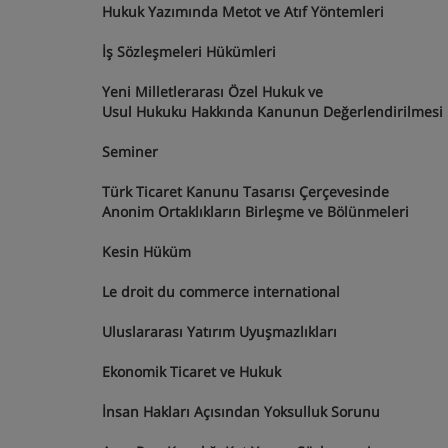
Hukuk Yazımında Metot ve Atıf Yöntemleri
2+0 
İş Sözleşmeleri Hükümleri
2+0 Seçm
Yeni Milletlerarası Özel Hukuk ve
Usul Hukuku Hakkında Kanunun Değerlendirilmes
Seminer
0+0 Zorunl
Türk Ticaret Kanunu Tasarısı Çerçevesinde
Anonim Ortaklıkların Birleşme ve Bölünmeleri
3+
Kesin Hüküm
3+0 Zorunl
Le droit du commerce international
3+0 Zo
Uluslararası Yatırım Uyuşmazlıkları
2+0 Se
Ekonomik Ticaret ve Hukuk
2+0 Seçm
İnsan Hakları Açısından Yoksulluk Sorunu
2+0 