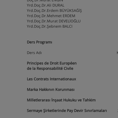
Yrd.Doç.Dr.Ali DURAL
Yrd.Doç.Dr.Erdem BÜYÜKSAĞİŞ
Yrd.Doç.Dr.Mehmet ERDEM
Yrd.Doç.Dr.Murat DEVELİOĞLU
Yrd.Doç.Dr.Şebnem BALCI
Ders Programı
Ders Adı Kredi Seçmel
Principes de Droit Européen
de la Responsabilité Civile
3+0 Zoru
Les Contrats Internationaux
3+0 Zoru
Marka Hakkının Korunması
3+0 Zor
Milletlerarası İnşaat Hukuku ve Tahkim
2+0 S
Sermaye Şirketlerinde Pay Devir Sınırlamaları
2+0