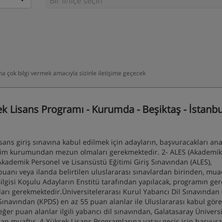
daha çok bilgi vermek amacıyla sizinle iletişime geçecek
 Lisans Programı - Kurumda - Beşiktaş - İstanbu
s giriş sınavına kabul edilmek için adayların, başvuracakları an
retim kurumundan mezun olmaları gerekmektedir. 2- ALES (Akademik
 Akademik Personel ve Lisansüstü Eğitimi Giriş Sınavından (ALES),
anı veya ilanda belirtilen uluslararası sınavlardan birinden, muad
Bilgisi Koşulu Adayların Enstitü tarafından yapılacak, programın ger
ları gerekmektedir.Üniversitelerarası Kurul Yabancı Dil Sınavından
 Sınavından (KPDS) en az 55 puan alanlar ile Uluslararası kabul gör
er puan alanlar ilgili yabancı dil sınavından, Galatasaray Üniversi
dan muaftır. 4-Yüksek Lisans Programlarına yatay geçiş için başvur