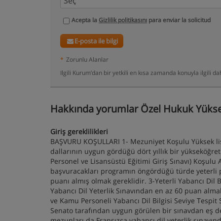
Acepta la
Gizlilik politikasını
para enviar la solicitud
E-posta ile bilgi
*
Zorunlu Alanlar
Ilgili Kurum’dan bir yetkili en kısa zamanda konuyla ilgili 
Hakkında yorumlar Özel Hukuk Yüksek
Giriş gereklilikleri
BAŞVURU KOŞULLARI 1- Mezuniyet Koşulu Yüksek lisan
dallarının uygun gördüğü dört yıllık bir yükseköğ
Personel ve Lisansüstü Eğitimi Giriş Sınavı) Koşulu
başvuracakları programın öngördüğü türde yeterli pu
puanı almış olmak gereklidir. 3-Yeterli Yabancı Dil 
Yabancı Dil Yeterlik Sınavından en az 60 puan alma
ve Kamu Personeli Yabancı Dil Bilgisi Seviye Tespit
Senato tarafından uygun görülen bir sınavdan eş değ
mezunları da Fransızca yabancı dil yeterlik sınavın