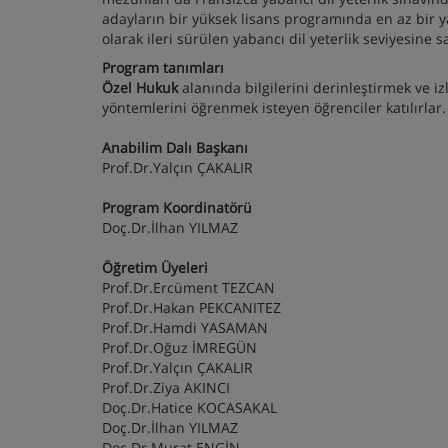
adayların bir yüksek lisans programında en az bir y
olarak ileri sürülen yabancı dil yeterlik seviyesine s
Program tanımları
Özel Hukuk
alanında bilgilerini derinleştirmek ve 
yöntemlerini öğrenmek isteyen öğrenciler katılırlar.
Anabilim Dalı Başkanı
Prof.Dr.Yalçın ÇAKALIR
Program Koordinatörü
Doç.Dr.İlhan YILMAZ
Öğretim Üyeleri
Prof.Dr.Ercüment TEZCAN
Prof.Dr.Hakan PEKCANITEZ
Prof.Dr.Hamdi YASAMAN
Prof.Dr.Oğuz İMREGÜN
Prof.Dr.Yalçın ÇAKALIR
Prof.Dr.Ziya AKINCI
Doç.Dr.Hatice KOCASAKAL
Doç.Dr.İlhan YILMAZ
Doç.Dr.Murat ENGİN