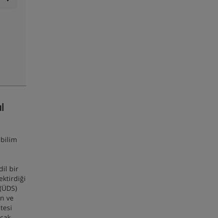
l
abilim
il bir
ektirdiği
 (ÜDS)
en ve
tesi
acak