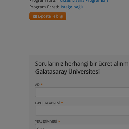
Program türü:
Yüksek Lisans Programları
Program ücreti:
Isteğe bağlı
E-posta ile bilgi
Sorularınız herhangi bir ücret alın
Galatasaray Üniversitesi
AD
E-POSTA ADRESI
YERLEŞIM YERI