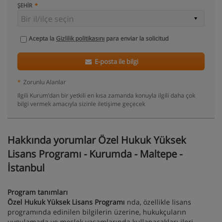
ŞEHIR
Acepta la
Gizlilik politikasını
para enviar la solicitud
E-posta ile bilgi
*
Zorunlu Alanlar
Ilgili Kurum’dan bir yetkili en kısa zamanda konuyla ilgili daha çok
bilgi vermek amacıyla sizinle iletişime geçecek
Hakkında yorumlar Özel Hukuk Yüksek
Lisans Programı - Kurumda - Maltepe -
İstanbul
Program tanımları
Özel Hukuk Yüksek Lisans Programı
nda, özellikle lisans
programında edinilen bilgilerin üzerine, hukukçuların
uygulamada ve meslek yaşamlarında kullanacakları ileri