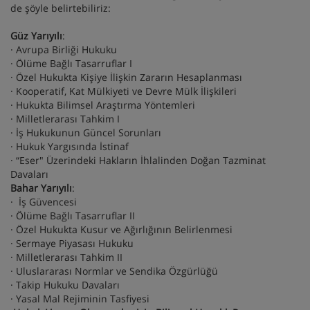
de şöyle belirtebiliriz:
Güz Yarıyılı
:
· Avrupa Birliği Hukuku
· Ölüme Bağlı Tasarruflar I
· Özel Hukukta Kişiye İlişkin Zararın Hesaplanması
· Kooperatif, Kat Mülkiyeti ve Devre Mülk İlişkileri
· Hukukta Bilimsel Araştırma Yöntemleri
· Milletlerarası Tahkim I
· İş Hukukunun Güncel Sorunları
· Hukuk Yargısında İstinaf
· “Eser" Üzerindeki Hakların İhlalinden Doğan Tazminat
Davaları
Bahar Yarıyılı
:
· İş Güvencesi
· Ölüme Bağlı Tasarruflar II
· Özel Hukukta Kusur ve Ağırlığının Belirlenmesi
· Sermaye Piyasası Hukuku
· Milletlerarası Tahkim II
· Uluslararası Normlar ve Sendika Özgürlüğü
· Takip Hukuku Davaları
· Yasal Mal Rejiminin Tasfiyesi