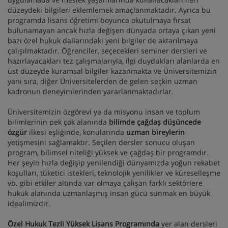
düzeydeki bilgileri eklemlemek amaçlanmaktadır. Ayrıca bu
programda lisans öğretimi boyunca okutulmaya fırsat
bulunamayan ancak hızla değişen dünyada ortaya çıkan yeni
bazı özel hukuk dallarındaki yeni bilgiler de aktarılmaya
çalışılmaktadır. Öğrenciler, seçecekleri seminer dersleri ve
hazırlayacakları tez çalışmalarıyla, ilgi duydukları alanlarda en
üst düzeyde kuramsal bilgiler kazanmakta ve Üniversitemizin
yanı sıra, diğer Üniversitelerden de gelen seçkin uzman
kadronun deneyimlerinden yararlanmaktadırlar.
Üniversitemizin özgörevi ya da misyonu insan ve toplum
bilimlerinin pek çok alanında
bilimde çağdaş düşüncede
özgür
ilkesi eşliğinde, konularında
uzman bireylerin
yetişmesini sağlamaktır. Seçilen dersler sonucu oluşan
program, bilimsel niteliği yüksek ve çağdaş bir programdır.
Her şeyin hızla değişip yenilendiği dünyamızda yoğun rekabet
koşulları, tüketici istekleri, teknolojik yenilikler ve küreselleşme
vb. gibi etkiler altında var olmaya çalışan farklı sektörlere
hukuk alanında uzmanlaşmış insan gücü sunmak en büyük
idealimizdir.
Özel Hukuk Tezli Yüksek Lisans Programında
yer alan dersleri