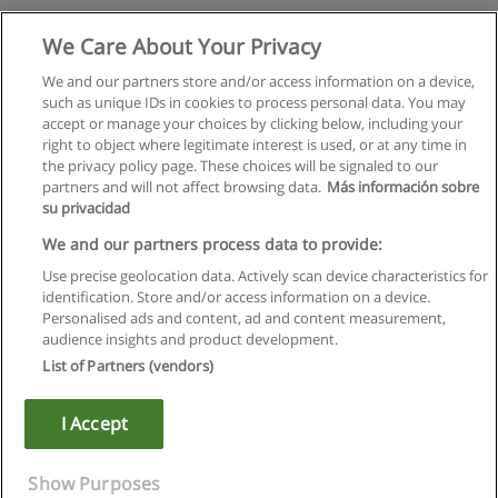
Özel Hukuk Yüksek Lisans Programı
We Care About Your Privacy
İstanbul Üniversitesi - Beyazıt ve Vezneciler Kampüsü
We and our partners store and/or access information on a device,
such as unique IDs in cookies to process personal data. You may
E-posta ile bilgi
accept or manage your choices by clicking below, including your
right to object where legitimate interest is used, or at any time in
the privacy policy page. These choices will be signaled to our
partners and will not affect browsing data.
Más información sobre
su privacidad
Kullanım koşulları
We and our partners process data to provide:
Use precise geolocation data. Actively scan device characteristics for
Gizlilik politikası
identification. Store and/or access information on a device.
Personalised ads and content, ad and content measurement,
İletişim Educaedu
audience insights and product development.
List of Partners (vendors)
Copyright © Educaedu Business S.L. - CIF : B-95610580: -
www.educaedu-turkiye.com
I Accept
Show Purposes