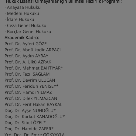
Hukuk Lisansı Olmayanlar için Bilimsel Hazırlık Programı:
· Anayasa Hukuku
· Medeni Hukuku
· İdare Hukuku
· Ceza Genel Hukuku
· Borçlar Genel Hukuku
Akademik Kadro:
Prof. Dr. Ayferi GÖZE
Prof. Dr. Abdülkadir ARPACI
Prof. Dr. Aydın AYBAY
Prof. Dr. A. Ülkü AZRAK
Prof. Dr. Mehmet BAHTİYAR*
Prof. Dr. Fazıl SAĞLAM
Prof. Dr. Devrim ULUCAN
Prof. Dr. Feridun YENİSEY*
Prof. Dr. Hamdi YILMAZ
Prof. Dr. Dilek YILMAZCAN
Prof. Dr. Ferit Hakan BAYKAL
Doç. Dr. Ayşe NUHOĞLU*
Doç. Dr. Korkut KANADOĞLU*
Doç. Dr. Sibel ÖZEL*
Doç. Dr. Hamide ZAFER*
Yrd. Doç. Dr. Emre GÖKYAYLA