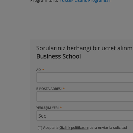
Program türü:
Yüksek Lisans Programları
Sorularınız herhangi bir ücret alın
Business School
AD
E-POSTA ADRESI
YERLEŞIM YERI
Acepta la
Gizlilik politikasını
para enviar la solicitud