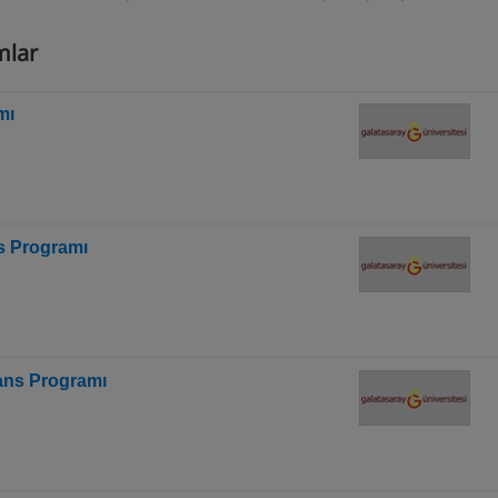
amlar
mı
ns Programı
sans Programı