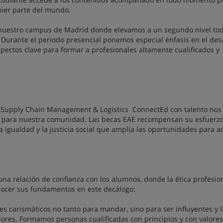
ier parte del mundo.
 nuestro campus de Madrid donde elevamos a un segundo nivel to
Durante el periodo presencial ponemos especial énfasis en el desa
spectos clave para formar a profesionales altamente cualificados y
n Supply Chain Management & Logistics ConnectEd
con talento nos
o para nuestra comunidad. Las becas EAE recompensan su esfuerz
a igualdad y la justicia social que amplía las oportunidades para a
a relación de confianza con los alumnos, donde la ética profesion
onocer sus fundamentos en este decálogo:
res carismáticos no tanto para mandar, sino para ser influyentes y l
ores. Formamos personas cualificadas con principios y con valore