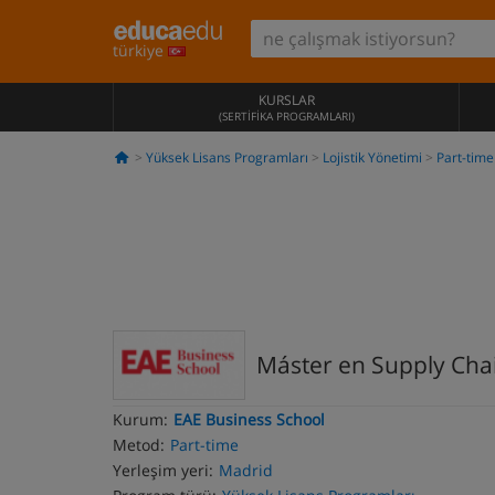
türkiye
KURSLAR
(SERTIFIKA PROGRAMLARI)
Yüksek Lisans Programları
Lojistik Yönetimi
Part-time
Máster en Supply Cha
Kurum:
EAE Business School
Metod:
Part-time
Yerleşim yeri:
Madrid