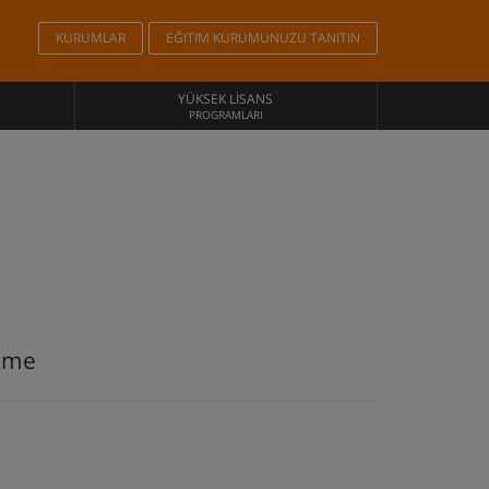
KURUMLAR
EĞITIM KURUMUNUZU TANITIN
YÜKSEK LISANS
PROGRAMLARI
time