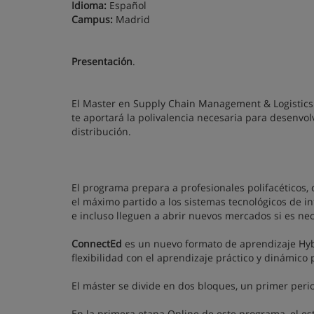
Idioma:
Español
Campus:
Madrid
Presentación
.
El Master en Supply Chain Management & Logistics 
te aportará la polivalencia necesaria para desenvolv
distribución.
El programa prepara a profesionales polifacéticos,
el máximo partido a los sistemas tecnológicos de i
e incluso lleguen a abrir nuevos mercados si es ne
ConnectEd
es un nuevo formato de aprendizaje Hyb
flexibilidad con el aprendizaje práctico y dinámico 
El máster se divide en dos bloques, un primer perio
En la primera etapa Online de este programa, el 