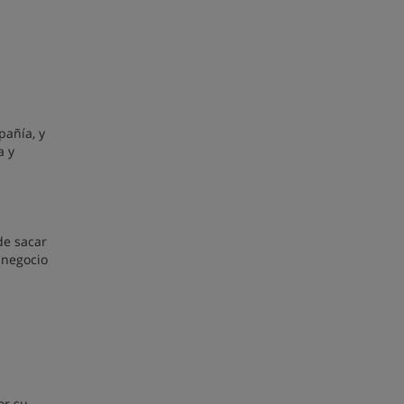
pañía, y
a y
de sacar
 negocio
or su