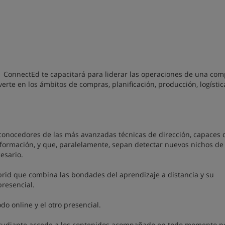
ConnectEd te capacitará para liderar las operaciones de una com
erte en los ámbitos de compras, planificación, producción, logístic
 conocedores de las más avanzadas técnicas de dirección, capaces 
nformación, y que, paralelamente, sepan detectar nuevos nichos de
cesario.
rid que combina las bondades del aprendizaje a distancia y su
presencial.
do online y el otro presencial.
estudiante accede a los contenidos acompañado en todo momento p