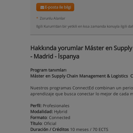
E-posta ile bilgi
*
Zorunlu Alanlar
Ilgili Kurum’dan bir yetkili en kısa zamanda konuyla ilgili 
Hakkında yorumlar Máster en Supply
- Madrid - İspanya
Program tanımları
Máster en Supply Chain Management & Logistics 
Nuestros programas ConnectEd combinan un period
aprendizaje que busca conectar lo mejor de cada mo
Perfil:
Profesionales
Modalidad:
Hybrid
Formato
: Connected
Título
: Oficial
Duración / Créditos
10 meses / 70 ECTS