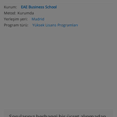
Kurum:
EAE Business School
Metod:
Kurumda
Yerleşim yeri:
Madrid
Program türü:
Yüksek Lisans Programları
Sorularınız herhangi bir ücret alınmadan,