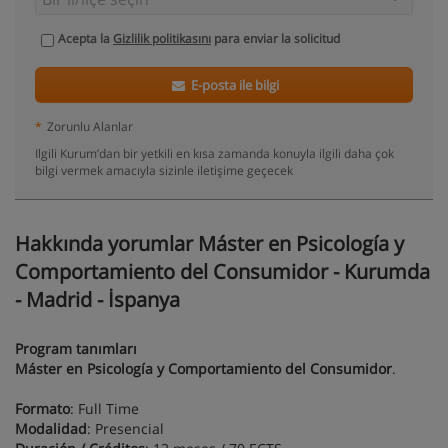
Acepta la
Gizlilik politikasını
para enviar la solicitud
E-posta ile bilgi
*
Zorunlu Alanlar
Ilgili Kurum’dan bir yetkili en kısa zamanda konuyla ilgili daha çok
bilgi vermek amacıyla sizinle iletişime geçecek
Hakkında yorumlar Máster en Psicología y
Comportamiento del Consumidor - Kurumda
- Madrid - İspanya
Program tanımları
Máster en Psicología y Comportamiento del Consumidor
.
Formato
: Full Time
Modalidad
: Presencial