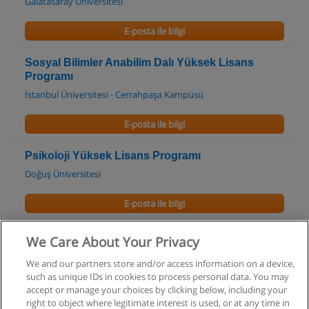
Galatasaray Üniversitesi
E-posta ile bilgi
Sosyal Bilimler Anabilim Dalı Yüksek Lisans
Programı
İstanbul Üniversitesi - Cerrahpaşa Kampüsü
E-posta ile bilgi
Psikoloji Yüksek Lisans Programı
Doğuş Üniversitesi
E-posta ile bilgi
Genel Sosyoloji ve Metodoloji Doktora Programı
We Care About Your Privacy
Mimar Sinan Güzel Sanatlar Üniversitesi
We and our partners store and/or access information on a device,
such as unique IDs in cookies to process personal data. You may
E-posta ile bilgi
accept or manage your choices by clicking below, including your
right to object where legitimate interest is used, or at any time in