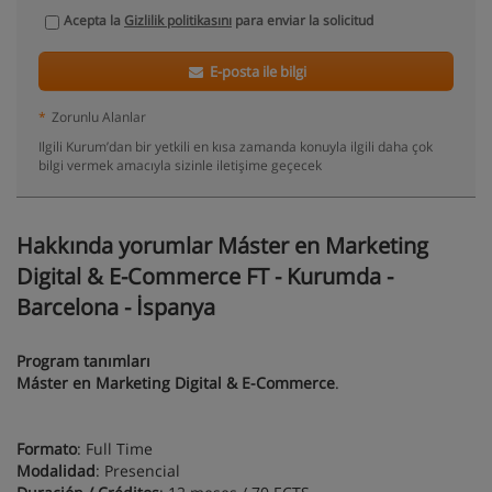
Acepta la
Gizlilik politikasını
para enviar la solicitud
E-posta ile bilgi
*
Zorunlu Alanlar
Ilgili Kurum’dan bir yetkili en kısa zamanda konuyla ilgili daha çok
bilgi vermek amacıyla sizinle iletişime geçecek
Hakkında yorumlar Máster en Marketing
Digital & E-Commerce FT - Kurumda -
Barcelona - İspanya
Program tanımları
Máster en Marketing Digital & E-Commerce
.
Formato
: Full Time
Modalidad
: Presencial