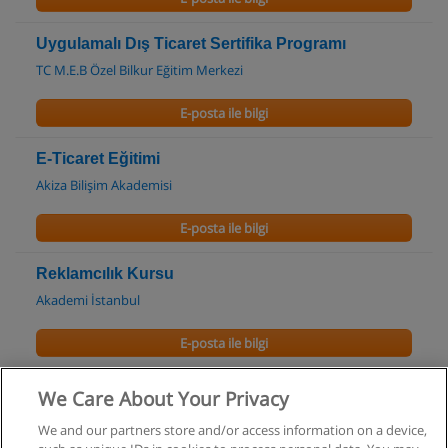
Uygulamalı Dış Ticaret Sertifika Programı
TC M.E.B Özel Bilkur Eğitim Merkezi
E-posta ile bilgi
E-Ticaret Eğitimi
Akiza Bilişim Akademisi
E-posta ile bilgi
Reklamcılık Kursu
Akademi İstanbul
E-posta ile bilgi
Dış Ticarette Kullanılan Ödeme Yöntemleri Eğitimi
We Care About Your Privacy
İhracat Platformu
We and our partners store and/or access information on a device,