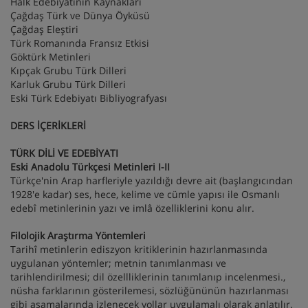
Halk Edebiyatının Kaynakları
Çağdaş Türk ve Dünya Öyküsü
Çağdaş Eleştiri
Türk Romanında Fransız Etkisi
Göktürk Metinleri
Kıpçak Grubu Türk Dilleri
Karluk Grubu Türk Dilleri
Eski Türk Edebiyatı Bibliyografyası
DERS İÇERİKLERİ
TÜRK DİLİ VE EDEBİYATI
Eski Anadolu Türkçesi Metinleri I-II
Türkçe'nin Arap harfleriyle yazıldığı devre ait (başlangıcından
1928'e kadar) ses, hece, kelime ve cümle yapısı ile Osmanlı
edebî metinlerinin yazı ve imlâ özelliklerini konu alır.
Filolojik Araştırma Yöntemleri
Tarihî metinlerin ediszyon kritiklerinin hazırlanmasında
uygulanan yöntemler; metnin tanımlanması ve
tarihlendirilmesi; dil özellliklerinin tanımlanıp incelenmesi.,
nüsha farklarının gösterilemesi, sözlüğününün hazırlanması
gibi aşamalarında izlenecek yollar uygulamalı olarak anlatılır.