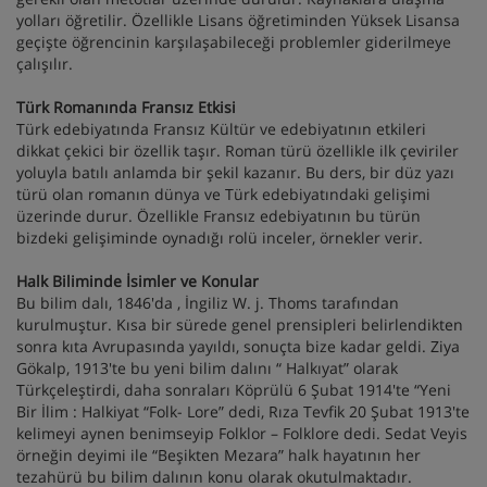
yolları öğretilir. Özellikle Lisans öğretiminden Yüksek Lisansa
geçişte öğrencinin karşılaşabileceği problemler giderilmeye
çalışılır.
Türk Romanında Fransız Etkisi
Türk edebiyatında Fransız Kültür ve edebiyatının etkileri
dikkat çekici bir özellik taşır. Roman türü özellikle ilk çeviriler
yoluyla batılı anlamda bir şekil kazanır. Bu ders, bir düz yazı
türü olan romanın dünya ve Türk edebiyatındaki gelişimi
üzerinde durur. Özellikle Fransız edebiyatının bu türün
bizdeki gelişiminde oynadığı rolü inceler, örnekler verir.
Halk Biliminde İsimler ve Konular
Bu bilim dalı, 1846'da , İngiliz W. j. Thoms tarafından
kurulmuştur. Kısa bir sürede genel prensipleri belirlendikten
sonra kıta Avrupasında yayıldı, sonuçta bize kadar geldi. Ziya
Gökalp, 1913'te bu yeni bilim dalını “ Halkıyat” olarak
Türkçeleştirdi, daha sonraları Köprülü 6 Şubat 1914'te “Yeni
Bir İlim : Halkiyat “Folk- Lore” dedi, Rıza Tevfik 20 Şubat 1913'te
kelimeyi aynen benimseyip Folklor – Folklore dedi. Sedat Veyis
örneğin deyimi ile “Beşikten Mezara” halk hayatının her
tezahürü bu bilim dalının konu olarak okutulmaktadır.