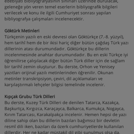
edebiyatı bibliyografyasının sınırları üzerinde durulacak,
geleneğe yön veren temel eserlerin bibliyografik bilgileri
verilecek ve konu ile ilgili Cumhuriyet sonrası yapılan
bibliyografya çalışmaları incelenecektir.
Göktürk Metinleri
Türkçenin yazılı en eski devresi olan Göktürkçe (7.-8. yüzyıl),
hem tarihî hem de bir ikisi hariç diğer bütün çağdaş Türk yazı
dillerinin atası durumundadır. Göktürkçe bu dillerin
incelenmesinde anahtar durumundadır. Bu en eski Türkçe iyi
öğrenilirse çalışılacak diğer bütün Türk diller için de sağlam
bir tarihî zemin oluşturur. Bu derste, Orhon ve Yenisey
yazıtları orijinal yazılı metinlerinden öğrenilir. Okunan
metinler transkripsiyon, çeviri, dil açıklamaları ve
karşılaştırmalı lehçeler bilgisi temelinde incelenir.
Kıpçak Grubu Türk Dilleri
Bu derste, Kuzey Türk Dilleri de denilen Tatarca, Kazakça,
Başkurtça, Kırgızca, Karaçayca, Balkarca, Kumukça, Nogayca,
Kırım Tatarcası, Karakalpakça incelenir. Hemen hepsi de yazı
diline sahip olan bu dillerin bazıları bağımsız bir devletin
resmî dili iken, bazıları da özerk cumhuriyetlerde kullanılan
dillerdir. Her ne kadar müstakil dil gibi sunulmuş olsa da,