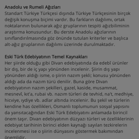
Anadolu ve Rumeli Ağızları
Standart Türkiye Türkçesi dışında Türkiye Türkçesinin birçok
değişik konuşma biçimi vardır. Bu farkların dağılımı, ortak
noktalarının bulunarak ağız gruplarının tespiti ağızbiliminin
araştırma konusundur. Bu derste Anadolu ağızlarının
sınıflandırılmasında göz önünde tutulan kriterler ve başlıca
alt-ağız gruplarının dağılımı üzerinde durulmaktadır.
Eski Türk Edebiyatının Temel Kaynakları
Her şiirde olduğu gibi Divan edebiyatında da edebî ürünler
bir dış, bir de iç yapı yönünden incelenir. Şiirin dış yapı
yönünden aldığı isme, o şiirin nazım şekli; konusu yönünden
aldığı ada da nazım türü denilir. Buna göre Divan
edebiyatının nazım şekilleri, gazel, kaside, musammat,
mesnevî, kıt'a, rubai vb. nazım türleri de tevhid, na't, medhiye,
hicviye, ıydiye vb. adlar altında incelenir. Bu şekil ve türlerin
kendine has özellikleri, Osmanlı toplumunun sosyal yapısını
da yansıtacağından Eski Türk Edebiyatını anlamada birincil
önem taşır. Divan edebiyatının düzyazı türleri ve özelliklerinin
edebiyat tarihinin birinci elden kaynağı sayılan tezkirelerin
incelenmesi ise o şiirin dünyasını göstermek bakımından
önemlidir.