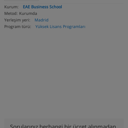
Kurum:
EAE Business School
Metod:
Kurumda
Yerleşim yeri:
Madrid
Program türü:
Yüksek Lisans Programları
Sorularınız herhangi bir ücret alınmadan,