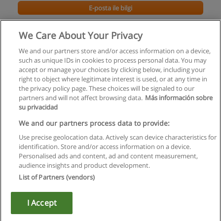
E-posta ile bilgi
Yönetim Bilişim Sistemleri Yüksek Lisans
We Care About Your Privacy
Kadir Has Üniversitesi
We and our partners store and/or access information on a device,
such as unique IDs in cookies to process personal data. You may
E-posta ile bilgi
accept or manage your choices by clicking below, including your
right to object where legitimate interest is used, or at any time in
the privacy policy page. These choices will be signaled to our
partners and will not affect browsing data.
Más información sobre
su privacidad
Kullanım koşulları
We and our partners process data to provide:
Use precise geolocation data. Actively scan device characteristics for
Gizlilik politikası
identification. Store and/or access information on a device.
Personalised ads and content, ad and content measurement,
İletişim Educaedu
audience insights and product development.
List of Partners (vendors)
Copyright © Educaedu Business S.L. - CIF : B-95610580: -
www.educaedu-turkiye.com
I Accept