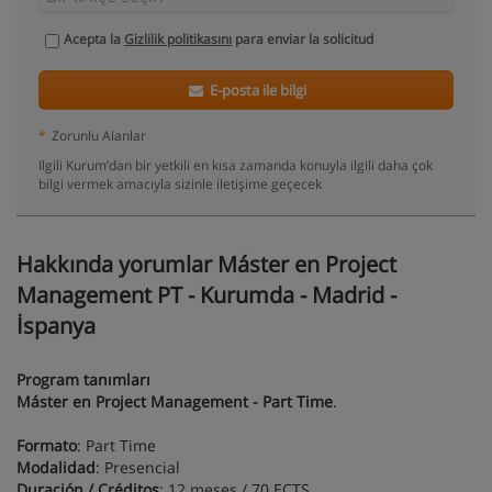
Acepta la
Gizlilik politikasını
para enviar la solicitud
E-posta ile bilgi
*
Zorunlu Alanlar
Ilgili Kurum’dan bir yetkili en kısa zamanda konuyla ilgili daha çok
bilgi vermek amacıyla sizinle iletişime geçecek
Hakkında yorumlar Máster en Project
Management PT - Kurumda - Madrid -
İspanya
Program tanımları
Máster en Project Management - Part Time
.
Formato
: Part Time
Modalidad
: Presencial
Duración / Créditos
: 12 meses / 70 ECTS