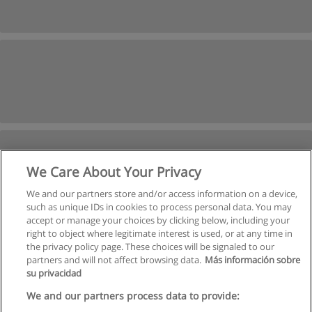
We Care About Your Privacy
We and our partners store and/or access information on a device,
such as unique IDs in cookies to process personal data. You may
accept or manage your choices by clicking below, including your
right to object where legitimate interest is used, or at any time in
İleri
the privacy policy page. These choices will be signaled to our
partners and will not affect browsing data.
Más información sobre
Sayfa
1
-
4
su privacidad
We and our partners process data to provide: