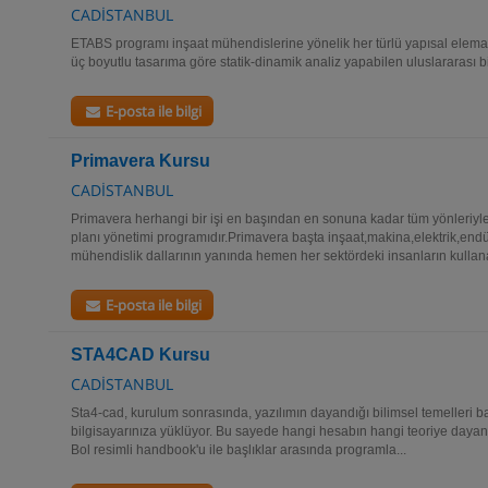
CADİSTANBUL
ETABS programı inşaat mühendislerine yönelik her türlü yapısal elema
üç boyutlu tasarıma göre statik-dinamik analiz yapabilen uluslararası b
E-posta ile bilgi
Primavera Kursu
CADİSTANBUL
Primavera herhangi bir işi en başından en sonuna kadar tüm yönleriyle
planı yönetimi programıdır.Primavera başta inşaat,makina,elektrik,endü
mühendislik dallarının yanında hemen her sektördeki insanların kullana
E-posta ile bilgi
STA4CAD Kursu
CADİSTANBUL
Sta4-cad, kurulum sonrasında, yazılımın dayandığı bilimsel temelleri ba
bilgisayarınıza yüklüyor. Bu sayede hangi hesabın hangi teoriye dayandı
Bol resimli handbook'u ile başlıklar arasında programla...