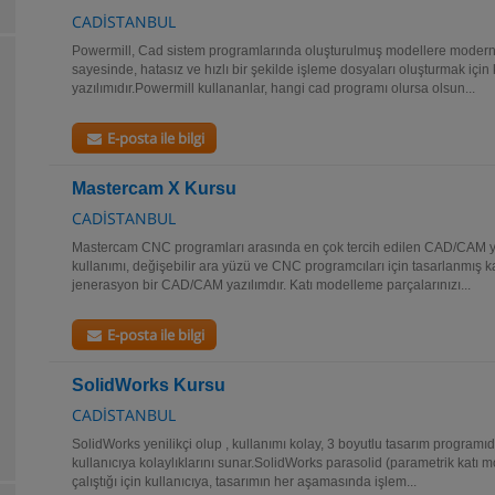
CADİSTANBUL
Powermill, Cad sistem programlarında oluşturulmuş modellere modern v
sayesinde, hatasız ve hızlı bir şekilde işleme dosyaları oluşturmak için 
yazılımıdır.Powermill kullananlar, hangi cad programı olursa olsun...
E-posta ile bilgi
Mastercam X Kursu
CADİSTANBUL
Mastercam CNC programları arasında en çok tercih edilen CAD/CAM ya
kullanımı, değişebilir ara yüzü ve CNC programcıları için tasarlanmış kat
jenerasyon bir CAD/CAM yazılımdır. Katı modelleme parçalarınızı...
E-posta ile bilgi
SolidWorks Kursu
CADİSTANBUL
SolidWorks yenilikçi olup , kullanımı kolay, 3 boyutlu tasarım programıd
kullanıcıya kolaylıklarını sunar.SolidWorks parasolid (parametrik katı
çalıştığı için kullanıcıya, tasarımın her aşamasında işlem...