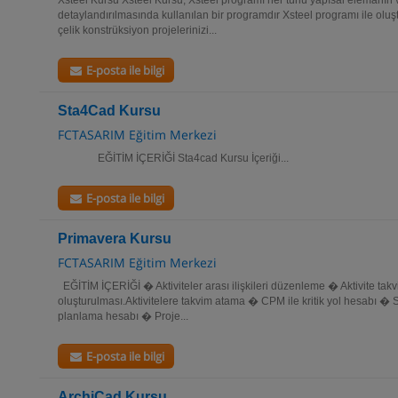
Xsteel Kursu Xsteel Kursu, Xsteel programı her türlü yapısal elemanın v
detaylandırılmasında kullanılan bir programdır Xsteel programı ile ol
çelik konstrüksiyon projelerinizi...
E-posta ile bilgi
Sta4Cad Kursu
FCTASARIM Eğitim Merkezi
EĞİTİM İÇERİĞİ Sta4cad Kursu İçeriği...
E-posta ile bilgi
Primavera Kursu
FCTASARIM Eğitim Merkezi
EĞİTİM İÇERİĞİ � Aktiviteler arası ilişkileri düzenleme � Aktivite takv
oluşturulması.Aktivitelere takvim atama � CPM ile kritik yol hesabı � S
planlama hesabı � Proje...
E-posta ile bilgi
ArchiCad Kursu