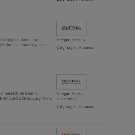
Kategori:
bileceğiniz , başkalarıyla
Mimarlık
iz hızlı bir araca ihtiyacınız
Çalışma şekli:
Kurumda
Kategori:
r paketidir.Bu kolaylığı
Makina
EL KURSU,İLERİ GÖRSELLEŞTİRME
Mühendisliği
Çalışma şekli:
Kurumda