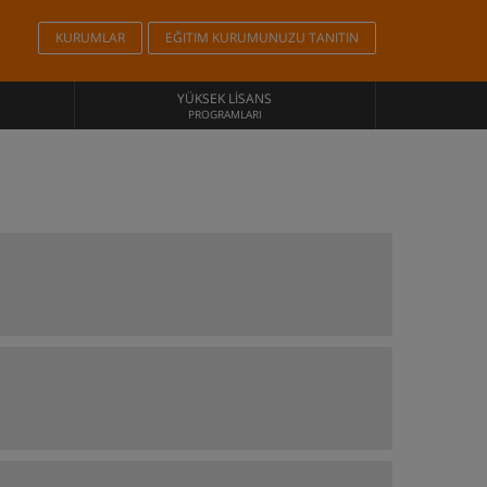
KURUMLAR
EĞITIM KURUMUNUZU TANITIN
YÜKSEK LISANS
PROGRAMLARI