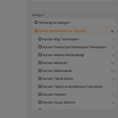
Kategori
Herhangi bir kategori
Kurslar Mühendislik ve Teknoloji
Kurslar Bilgi Teknolojileri
1
Kurslar Endüstriyel Otomasyon Teknolojileri
2
Kurslar Makina Mühendisliği
6
Kurslar Mimarlık
10
Kurslar Mühendislik
12
Kurslar Teknik Resim
2
Kurslar Tekstil ve Konfeksiyon Teknolojisi
1
Kurslar Yönetim
1
Kurslar İnşaat Bölümü
6
Kurslar İnşaat Mühendisliği
5