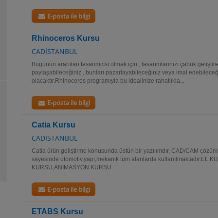
E-posta ile bilgi
Rhinoceros Kursu
CADİSTANBUL
Bugünün aranılan tasarımcısı olmak için , tasarımlarınızı çabuk geliştire
paylaşabileceğiniz , bunları pazarlayabileceğiniz veya imal edebileceğin
olacaktır.Rhinoceros programıyla bu idealinize rahatlıkla...
E-posta ile bilgi
Catia Kursu
CADİSTANBUL
Catia ürün geliştirme konusunda üstün bir yazılımdır, CAD/CAM çözümle
sayesinde otomotiv,yapı,mekanik tüm alanlarda kullanılmaktadır.
KURSU,ANİMASYON KURSU
E-posta ile bilgi
ETABS Kursu