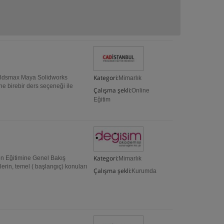
Kategori:
a 3dsmax Maya Solidworks
Mimarlık
 birebir ders seçeneği ile
Çalışma şekli:
Online
Eğitim
Kategori:
 Eğitimine Genel Bakış
Mimarlık
erin, temel ( başlangıç) konuları
Çalışma şekli:
Kurumda