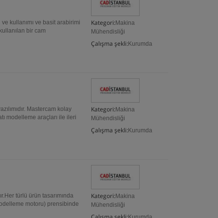
Kategori:
e kullanımı ve basit arabirimi
Makina
kullanılan bir cam
Mühendisliği
Çalışma şekli:
Kurumda
Kategori:
zılımıdır. Mastercam kolay
Makina
ı modelleme araçları ile ileri
Mühendisliği
Çalışma şekli:
Kurumda
Kategori:
ır.Her türlü ürün tasarımında
Makina
 modelleme motoru) prensibinde
Mühendisliği
Çalışma şekli:
Kurumda