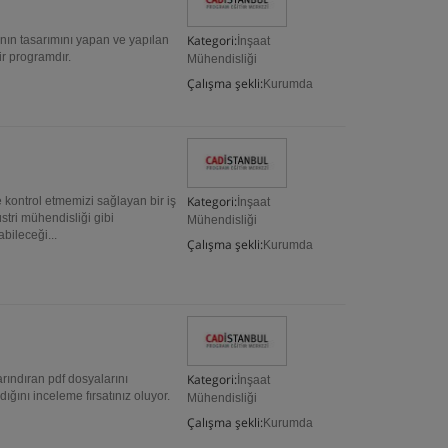
Kategori:
nın tasarımını yapan ve yapılan
İnşaat
ir programdır.
Mühendisliği
Çalışma şekli:
Kurumda
Kategori:
 kontrol etmemizi sağlayan bir iş
İnşaat
stri mühendisliği gibi
Mühendisliği
bileceği...
Çalışma şekli:
Kurumda
Kategori:
rındıran pdf dosyalarını
İnşaat
ğını inceleme fırsatınız oluyor.
Mühendisliği
Çalışma şekli:
Kurumda