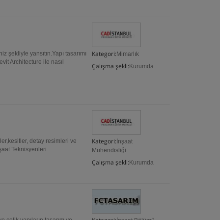
Kategori:
niz şekliyle yansıtın.Yapı tasarımı
Mimarlık
t Architecture ile nasıl
Çalışma şekli:
Kurumda
Kategori:
r,kesitler, detay resimleri ve
İnşaat
nşaat Teknisyenleri
Mühendisliği
Çalışma şekli:
Kurumda