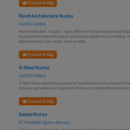
E-posta ile bilgi
Revit Architecture Kursu
CADİSTANBUL
Revit Architecture ; özgürce hayal ettiklerinizi tasarımlarınıza düşlediği
ve projelendirmede teknolojinin günümüzde geldiği en son noktada, Revi
düşünüyorsanız öyle çalışın. Arazi ve kütle...
E-posta ile bilgi
X-Steel Kursu
CADİSTANBUL
X-Steel Kursu tasarlanmış yapısal bir konstrüksiyonu ile genel görünüşle
dosyaları işleyebilen bir programdır. Kimler için; İnşaat Mühendisleri İ
E-posta ile bilgi
Xsteel Kursu
FCTASARIM Eğitim Merkezi