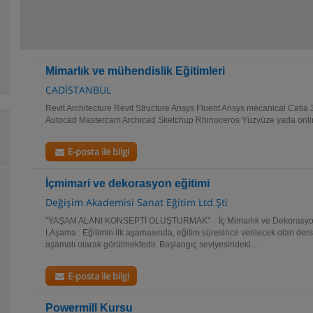
Mimarlık ve mühendislik Eğitimleri
CADİSTANBUL
Revit Architecture Revit Structure Ansys Fluent Ansys mecanical Cati
Autocad Mastercam Archicad Sketchup Rhinoceros Yüzyüze yada online
E-posta ile bilgi
İçmimari ve dekorasyon eğitimi
Değişim Akademisi Sanat Eğitim Ltd.Şti
''YAŞAM ALANI KONSEPTİ OLUŞTURMAK'' İç Mimarlık ve Dekorasyon
I.Aşama : Eğitimin ilk aşamasında, eğitim süresince verilecek olan dersl
aşamalı olarak görülmektedir. Başlangıç seviyesindeki...
E-posta ile bilgi
Powermill Kursu