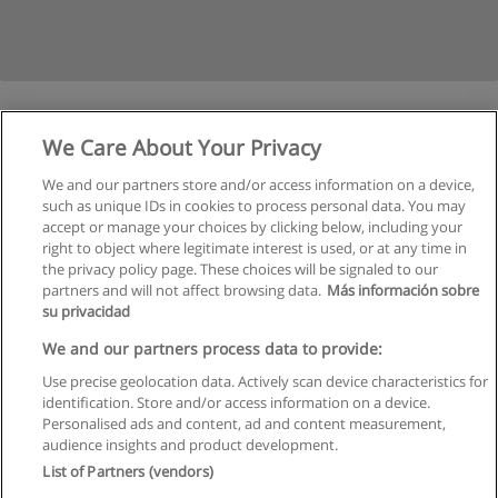
1
2
İleri
We Care About Your Privacy
We and our partners store and/or access information on a device,
Sayfa
1
-
2
such as unique IDs in cookies to process personal data. You may
accept or manage your choices by clicking below, including your
right to object where legitimate interest is used, or at any time in
the privacy policy page. These choices will be signaled to our
partners and will not affect browsing data.
Más información sobre
su privacidad
Kullanım koşulları
We and our partners process data to provide:
Use precise geolocation data. Actively scan device characteristics for
Gizlilik politikası
identification. Store and/or access information on a device.
Personalised ads and content, ad and content measurement,
İletişim Educaedu
audience insights and product development.
List of Partners (vendors)
Copyright © Educaedu Business S.L. - CIF : B-95610580: -