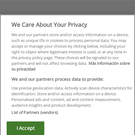
We Care About Your Privacy
We and our partners store and/or access information on a device,
such as unique IDs in cookies to process personal data. You may
Program geçmişini gör
accept or manage your choices by clicking below, including your
right to object where legitimate interest is used, or at any time in
the privacy policy page. These choices will be signaled to our
partners and will not affect browsing data.
Más información sobre
su privacidad
Kullanım koşulları
We and our partners process data to provide:
Use precise geolocation data. Actively scan device characteristics for
Gizlilik politikası
identification. Store and/or access information on a device.
Personalised ads and content, ad and content measurement,
İletişim Educaedu
audience insights and product development.
List of Partners (vendors)
Copyright © Educaedu Business S.L. - CIF : B-95610580: -
www.educaedu-turkiye.com
I Accept