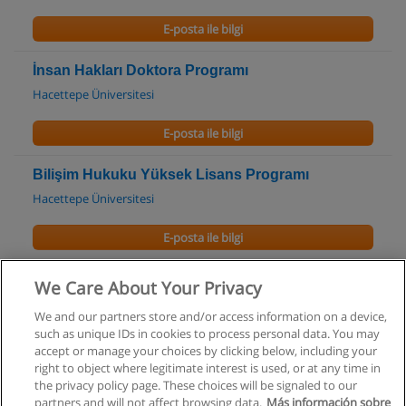
E-posta ile bilgi
İnsan Hakları Doktora Programı
Hacettepe Üniversitesi
E-posta ile bilgi
Bilişim Hukuku Yüksek Lisans Programı
Hacettepe Üniversitesi
E-posta ile bilgi
Ekonomi Hukuku
We Care About Your Privacy
Bilkent Üniversitesi
We and our partners store and/or access information on a device,
such as unique IDs in cookies to process personal data. You may
E-posta ile bilgi
accept or manage your choices by clicking below, including your
right to object where legitimate interest is used, or at any time in
the privacy policy page. These choices will be signaled to our
partners and will not affect browsing data.
Más información sobre