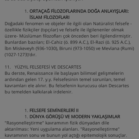
ORTAÇAĞ FİLOZOFLARINDA DOĞA ANLAYIŞLARI:
İSLAM FİLOZOFLARI
Doğadaki fenomen ve objeler ile ilgili olan Natüralist felsefe -
özellikle fizikçiler (tıpçılar) ve felsefe ile ilgilenenler olmak
üzere- Müslüman filozofları çok önceden beri ilgilendirmiştir.
Bunlardan bazıları; El-Cahiz (ö. 899 A.C.), El-Razi (ö. 925 A.C.),
İbn Miskeveyh (936-1030), Biruni (973-1050) ve Mevlana (Rumi)
(1027-1273)'dır.
11. YÜZYIL FELSEFESİ VE DESCARTES
Bu derste, Renaissance ile başlayan bilimsel gelişmelerin
ardından gelen 17. y.y. Felsefesinin temel sorunları, temel
kavramları ele alınır. Bu felsefenin kurucusu olan Descartes
bu temelden kalkılarak irdelenir.
FELSEFE SEMİNERLERİ II
DÜNYA GÖRÜŞÜ VE MODERN YAKLAŞIMLAR
"Rasyonelleştirme" kavramının fizik dünyadan dile
aktarılması: Yeni uygulama alanları. "Rasyonelleştirme"
kavramının sonu ve bunun yol açtığı epitemolojik sonuçlar.