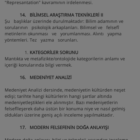
"Represantation" kavramının irdelenmesi.
14. BİLİMSEL ARAŞTIRMA TEKNİKLERİ II
Şu başlıklar üzerinde durulmaktadır: Bilim adamının ve
sorularının psikolojik arkaplanları. Bilimsel ve felsefî
metinlerin okunması ve yorumlanması. Alıntı yapma
yöntemleri. Tez yazma sorunları.
KATEGORİLER SORUNU
Mantıkta ve metafizikte/ontolojide kategorilerin anlamı ve
içeriği konularında bilgi vermek.
16. MEDENİYET ANALİZİ
Medeniyet Analizi dersinde, medeniyetin kültürden neşet
edişi; tarihte hangi kültürlerin hangi şartlar altında
medeniyetleştikleri ele alınmıştır. Bazı medeniyetlerin
felsefîleşerek daha üstün bir konuma niye ve nasıl gelmiş
oldukları üzerine geniş açılı inceleme yapılmaktadır.
17. MODERN FELSEFENİN DOĞA ANLAYIŞI
Modern doğa anlayışı, bilgi ve teknoloji açısından inceleme