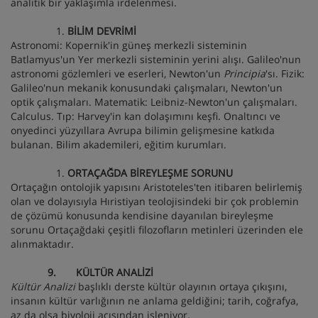
analitik bir yaklaşımla irdelenmesi.
BİLİM DEVRİMİ
Astronomi: Kopernik'in güneş merkezli sisteminin
Batlamyus'un Yer merkezli sisteminin yerini alışı. Galileo'nun
astronomi gözlemleri ve eserleri, Newton'un
Principia
'sı. Fizik:
Galileo'nun mekanik konusundaki çalışmaları, Newton'un
optik çalışmaları. Matematik: Leibniz-Newton'un çalışmaları.
Calculus. Tıp: Harvey'in kan dolaşımını keşfi. Onaltıncı ve
onyedinci yüzyıllara Avrupa bilimin gelişmesine katkıda
bulanan. Bilim akademileri, eğitim kurumları.
ORTAÇAĞDA BİREYLEŞME SORUNU
Ortaçağın ontolojik yapısını Aristoteles'ten itibaren belirlemiş
olan ve dolayısıyla Hıristiyan teolojisindeki bir çok problemin
de çözümü konusunda kendisine dayanılan bireyleşme
sorunu Ortaçağdaki çeşitli filozofların metinleri üzerinden ele
alınmaktadır.
9. KÜLTÜR ANALİZİ
Kültür Analizi
başlıklı derste kültür olayının ortaya çıkışını,
insanın kültür varlığının ne anlama geldiğini; tarih, coğrafya,
az da olsa biyoloji açısından işleniyor.