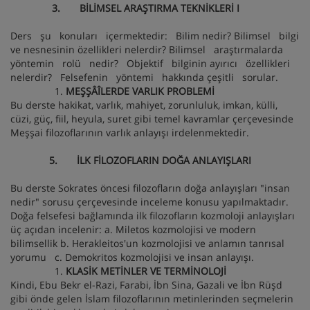
3. BİLİMSEL ARAŞTIRMA TEKNİKLERİ I
Ders şu konuları içermektedir: Bilim nedir? Bilimsel bilgi
ve nesnesinin özellikleri nelerdir? Bilimsel araştırmalarda
yöntemin rolü nedir? Objektif bilginin ayırıcı özellikleri
nelerdir? Felsefenin yöntemi hakkında çeşitli sorular.
MEŞŞÂÎLERDE VARLIK PROBLEMİ
Bu derste hakikat, varlık, mahiyet, zorunluluk, imkan, külli,
cüzi, güç, fiil, heyula, suret gibi temel kavramlar çerçevesinde
Meşşai filozoflarının varlık anlayışı irdelenmektedir.
5. İLK FİLOZOFLARIN DOĞA ANLAYIŞLARI
Bu derste Sokrates öncesi filozofların doğa anlayışları "insan
nedir" sorusu çerçevesinde inceleme konusu yapılmaktadır.
Doğa felsefesi bağlamında ilk filozofların kozmoloji anlayışları
üç açıdan incelenir: a. Miletos kozmolojisi ve modern
bilimsellik b. Herakleitos'un kozmolojisi ve anlamın tanrısal
yorumu c. Demokritos kozmolojisi ve insan anlayışı.
KLASİK METİNLER VE TERMİNOLOJİ
Kindi, Ebu Bekr el-Razi, Farabi, İbn Sina, Gazali ve İbn Rüşd
gibi önde gelen İslam filozoflarının metinlerinden seçmelerin