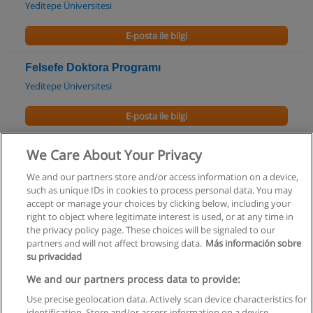
Yeditepe Üniversitesi
E-posta ile bilgi
Felsefe Doktora Programı
Yeditepe Üniversitesi
E-posta ile bilgi
Felsefe Doktora Programı
We Care About Your Privacy
Maltepe Üniversitesi
We and our partners store and/or access information on a device,
such as unique IDs in cookies to process personal data. You may
E-posta ile bilgi
accept or manage your choices by clicking below, including your
right to object where legitimate interest is used, or at any time in
the privacy policy page. These choices will be signaled to our
partners and will not affect browsing data.
Más información sobre
su privacidad
Kullanım koşulları
We and our partners process data to provide:
Use precise geolocation data. Actively scan device characteristics for
Gizlilik politikası
identification. Store and/or access information on a device.