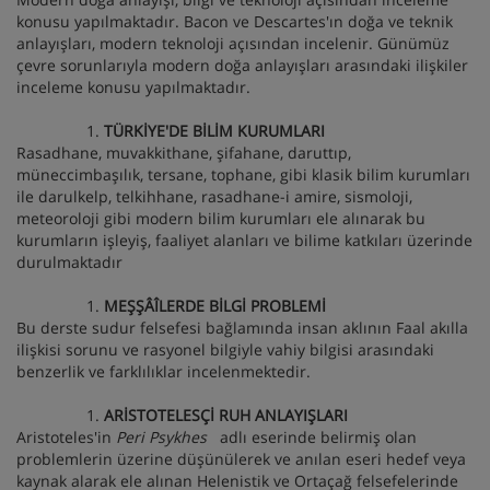
konusu yapılmaktadır. Bacon ve Descartes'ın doğa ve teknik
anlayışları, modern teknoloji açısından incelenir. Günümüz
çevre sorunlarıyla modern doğa anlayışları arasındaki ilişkiler
inceleme konusu yapılmaktadır.
TÜRKİYE'DE BİLİM KURUMLARI
Rasadhane, muvakkithane, şifahane, daruttıp,
müneccimbaşılık, tersane, tophane, gibi klasik bilim kurumları
ile darulkelp, telkihhane, rasadhane-i amire, sismoloji,
meteoroloji gibi modern bilim kurumları ele alınarak bu
kurumların işleyiş, faaliyet alanları ve bilime katkıları üzerinde
durulmaktadır
MEŞŞÂÎLERDE BİLGİ PROBLEMİ
Bu derste sudur felsefesi bağlamında insan aklının Faal akılla
ilişkisi sorunu ve rasyonel bilgiyle vahiy bilgisi arasındaki
benzerlik ve farklılıklar incelenmektedir.
ARİSTOTELESÇİ RUH ANLAYIŞLARI
Aristoteles'in
Peri Psykhes
adlı eserinde belirmiş olan
problemlerin üzerine düşünülerek ve anılan eseri hedef veya
kaynak alarak ele alınan Helenistik ve Ortaçağ felsefelerinde