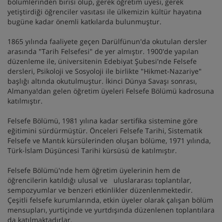
bölümlerinden birisi olup, gerek öğretim üyesi, gerek
yetiştirdiği öğrenciler vasıtası ile ülkemizin kültür hayatına
bugüne kadar önemli katkılarda bulunmuştur.
1865 yılında faaliyete geçen Darülfünun'da okutulan dersler
arasında "Tarih Felsefesi" de yer almıştır. 1900'de yapılan
düzenleme ile, üniversitenin Edebiyat Şubesi'nde Felsefe
dersleri, Psikoloji ve Sosyoloji ile birlikte "Hikmet-Nazariye"
başlığı altında okutulmuştur. İkinci Dünya Savaşı sonrası,
Almanya!dan gelen öğretim üyeleri Felsefe Bölümü kadrosuna
katılmıştır.
Felsefe Bölümü, 1981 yılına kadar sertifika sistemine göre
eğitimini sürdürmüştür. Önceleri Felsefe Tarihi, Sistematik
Felsefe ve Mantık kürsülerinden oluşan bölüme, 1971 yılında,
Türk-İslam Düşüncesi Tarihi kürsüsü de katılmıştır.
Felsefe Bölümü'nde hem öğretim üyelerinin hem de
öğrencilerin katıldığı ulusal ve uluslararası toplantılar,
sempozyumlar ve benzeri etkinlikler düzenlenmektedir.
Çeşitli felsefe kurumlarında, etkin üyeler olarak çalışan bölüm
mensupları, yurtiçinde ve yurtdışında düzenlenen toplantılara
da katılmaktadırlar.