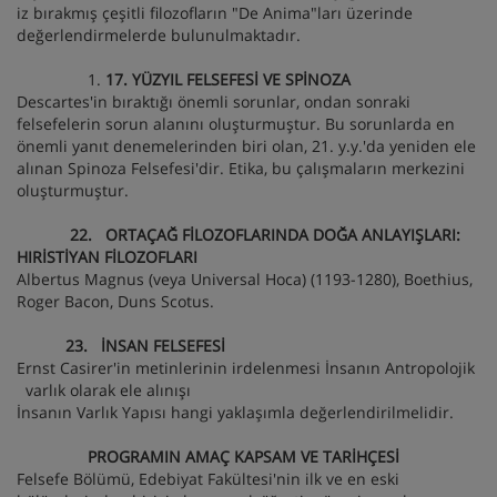
iz bırakmış çeşitli filozofların "De Anima"ları üzerinde
değerlendirmelerde bulunulmaktadır.
17. YÜZYIL FELSEFESİ VE SPİNOZA
Descartes'in bıraktığı önemli sorunlar, ondan sonraki
felsefelerin sorun alanını oluşturmuştur. Bu sorunlarda en
önemli yanıt denemelerinden biri olan, 21. y.y.'da yeniden ele
alınan Spinoza Felsefesi'dir. Etika, bu çalışmaların merkezini
oluşturmuştur.
22. ORTAÇAĞ FİLOZOFLARINDA DOĞA ANLAYIŞLARI:
HIRİSTİYAN FİLOZOFLARI
Albertus Magnus (veya Universal Hoca) (1193-1280), Boethius,
Roger Bacon, Duns Scotus.
23. İNSAN FELSEFESİ
Ernst Casirer'in metinlerinin irdelenmesi İnsanın Antropolojik
varlık olarak ele alınışı
İnsanın Varlık Yapısı hangi yaklaşımla değerlendirilmelidir.
PROGRAMIN AMAÇ KAPSAM VE TARİHÇESİ
Felsefe Bölümü, Edebiyat Fakültesi'nin ilk ve en eski