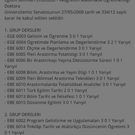
Doktora
Üniversitemiz Senatosunun 27/05/2008 tarih ve 334/12 sayılı
karar ile kabul edilen seklidir.
1. GRUP DERSLERI
- EGE 6003 Gelisim ve Ögrenme 3 0 1 Yarıyıl
- EGE 6004 Ögretimde Planlama ve Degerlendirme 3 2 1 Yarıyıl
- EBE 6001 Ölçme ve Degerlendirme 3 0 1 Yarıyıl
- EBE 6005 Ýleri Arastırma Ýstatistigi 3 0 1 Yarıyıl
- EBE 6006 Bir Arastırmayı Yayına Dönüstürme Süreci 1 0 1
Yarıyıl
- EBE 6008 Bilim, Arastırma ve Yayın Etigi 1 0 1 Yarıyıl
- EBE 6009 Ýleri Bilimsel Arastırma Teknikleri 3 0 1 Yarıyıl
- EBE 6010 Arastırmalarda Ýstatistiksel Analizler 3 0 1 Yarıyıl
- EBE 6011 Türk Egitim Tarihi 2 0 1 Yarıyıl
- EBE 6013 Bilim Tarihi ve Felsefesi 1 0 1 Yarıyıl
- EBE 6015 Düsünme Egitimi 3 0 1 Yarıyıl
2. GRUP DERSLERI
- EBE 6002 Program Gelistirme ve Uygulamaları 3 0 1 Yarıyıl
- EBE 6014 Ýnkılâp Tarihi ve Atatürkçü Düsüncenin Ögretimi 3
0 1 Yarıyıl