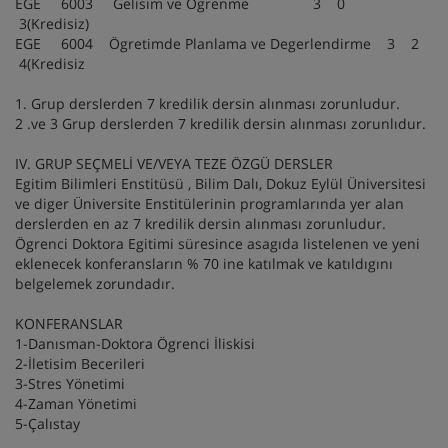
EGE 6003 Gelisim ve Ögrenme 3 0
3(Kredisiz)
EGE 6004 Ögretimde Planlama ve Degerlendirme 3 2
4(Kredisiz
1. Grup derslerden 7 kredilik dersin alınması zorunludur.
2 .ve 3 Grup derslerden 7 kredilik dersin alınması zorunlıdur.
IV. GRUP SEÇMELİ VE/VEYA TEZE ÖZGÜ DERSLER
Egitim Bilimleri Enstitüsü , Bilim Dalı, Dokuz Eylül Üniversitesi
ve diger Üniversite Enstitülerinin programlarında yer alan
derslerden en az 7 kredilik dersin alınması zorunludur.
Ögrenci Doktora Egitimi süresince asagıda listelenen ve yeni
eklenecek konferansların % 70 ine katılmak ve katıldıgını
belgelemek zorundadır.
KONFERANSLAR
1-Danısman-Doktora Ögrenci İliskisi
2-İletisim Becerileri
3-Stres Yönetimi
4-Zaman Yönetimi
5-Çalıstay