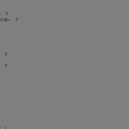
Hukuk 3
orumluluğu 3
k 3
eleri 3
lleri 3
3
 3
Alanı 3