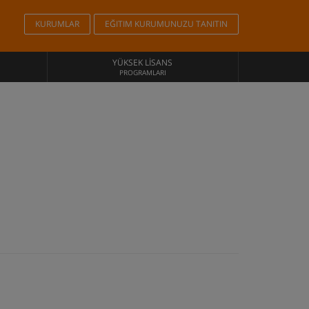
KURUMLAR
EĞITIM KURUMUNUZU TANITIN
YÜKSEK LISANS
PROGRAMLARI