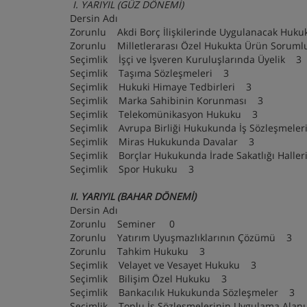
I. YARIYIL (GÜZ DÖNEMİ)
Dersin Adı
Zorunlu Akdi Borç İlişkilerinde Uygulanacak 
Zorunlu Milletlerarası Özel Hukukta Ürün S
Seçimlik İşçi ve İşveren Kuruluşlarında Üyeli
Seçimlik Taşıma Sözleşmeleri 3
Seçimlik Hukuki Himaye Tedbirleri 3
Seçimlik Marka Sahibinin Korunması 3
Seçimlik Telekomünikasyon Hukuku 3
Seçimlik Avrupa Birliği Hukukunda İş Sözleşm
Seçimlik Miras Hukukunda Davalar 3
Seçimlik Borçlar Hukukunda İrade Sakatlığı Ha
Seçimlik Spor Hukuku 3
II. YARIYIL (BAHAR DÖNEMİ)
Dersin Adı
Zorunlu Seminer 0
Zorunlu Yatırım Uyuşmazlıklarının Çözümü 
Zorunlu Tahkim Hukuku 3
Seçimlik Velayet ve Vesayet Hukuku 3
Seçimlik Bilişim Özel Hukuku 3
Seçimlik Bankacılık Hukukunda Sözleşmeler
Seçimlik Toplu İş Sözleşmelerinin Uygulama 