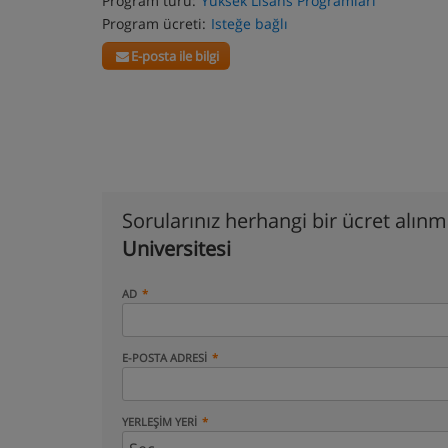
Program türü:
Yüksek Lisans Programları
Program ücreti:
Isteğe bağlı
E-posta ile bilgi
Sorularınız herhangi bir ücret alın
Universitesi
AD
E-POSTA ADRESI
YERLEŞIM YERI