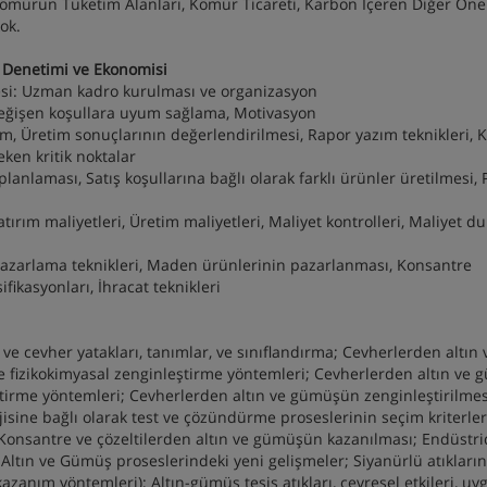
Kömürün Tüketim Alanları, Kömür Ticareti, Karbon İçeren Diğer Öne
kok.
si, Denetimi ve Ekonomisi
mesi: Uzman kadro kurulması ve organizasyon
 Değişen koşullara uyum sağlama, Motivasyon
im, Üretim sonuçlarının değerlendirilmesi, Rapor yazım teknikleri,
ken kritik noktalar
planlaması, Satış koşullarına bağlı olarak farklı ürünler üretilmesi, 
tırım maliyetleri, Üretim maliyetleri, Maliyet kontrolleri, Maliyet 
 Pazarlama teknikleri, Maden ürünlerinin pazarlanması, Konsantre
ikasyonları, İhracat teknikleri
ve cevher yatakları, tanımlar, ve sınıflandırma; Cevherlerden altın 
ve fizikokimyasal zenginleştirme yöntemleri; Cevherlerden altın ve
ştirme yöntemleri; Cevherlerden altın ve gümüşün zenginleştirilme
jisine bağlı olarak test ve çözündürme proseslerinin seçim kriterler
; Konsantre ve çözeltilerden altın ve gümüşün kazanılması; Endüstr
ltın ve Gümüş proseslerindeki yeni gelişmeler; Siyanürlü atıkların
zanım yöntemleri); Altın-gümüş tesis atıkları, çevresel etkileri, u