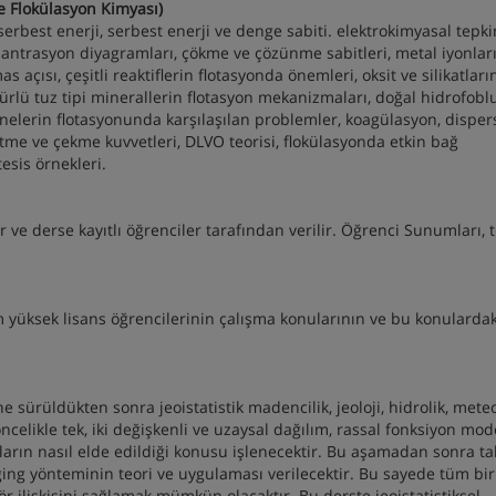
ve Flokülasyon Kimyası)
serbest enerji, serbest enerji ve denge sabiti. elektrokimyasal tepki
nsantrasyon diyagramları, çökme ve çözünme sabitleri, metal iyonlar
as açısı, çeşitli reaktiflerin flotasyonda önemleri, oksit ve silikatların
ürlü tuz tipi minerallerin flotasyon mekanizmaları, doğal hidrofobl
anelerin flotasyonunda karşılaşılan problemler, koagülasyon, disper
 itme ve çekme kuvvetleri, DLVO teorisi, flokülasyonda etkin bağ
esis örnekleri.
 ve derse kayıtlı öğrenciler tarafından verilir. Öğrenci Sunumları, 
yüksek lisans öğrencilerinin çalışma konularının ve bu konulardak
 sürüldükten sonra jeoistatistik madencilik, jeoloji, hidrolik, meteo
öncelikle tek, iki değişkenli ve uzaysal dağılım, rassal fonksiyon mod
ların nasıl elde edildiği konusu işlenecektir. Bu aşamadan sonra t
ng yönteminin teori ve uygulaması verilecektir. Bu sayede tüm bir
r ilişkisini sağlamak mümkün olacaktır. Bu derste jeoistatistiksel