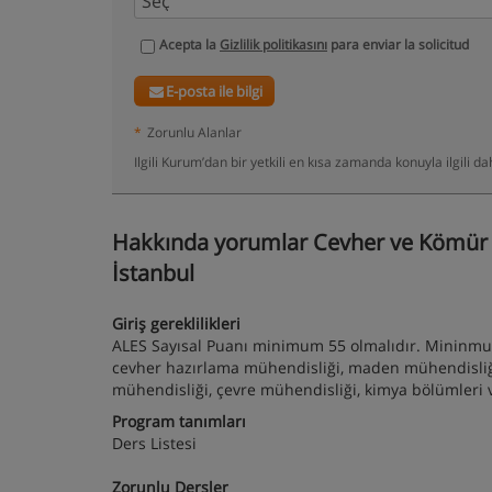
Acepta la
Gizlilik politikasını
para enviar la solicitud
E-posta ile bilgi
*
Zorunlu Alanlar
Ilgili Kurum’dan bir yetkili en kısa zamanda konuyla ilgili 
Hakkında yorumlar Cevher ve Kömür H
İstanbul
Giriş gereklilikleri
ALES Sayısal Puanı minimum 55 olmalıdır. Mininmum
cevher hazırlama mühendisliği, maden mühendisliği
mühendisliği, çevre mühendisliği, kimya bölümleri v
Program tanımları
Ders Listesi
Zorunlu Dersler