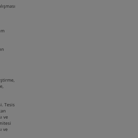
alışması
çüm
nn
ştirme,
e,
i. Tesis
tan
ı ve
nitesi
ı ve