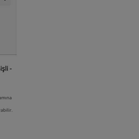
li -
ramına
abilir.