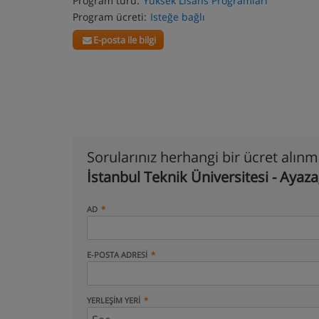
Program türü:
Yüksek Lisans Programları
Program ücreti:
Isteğe bağlı
E-posta ile bilgi
Sorularınız herhangi bir ücret alın
İstanbul Teknik Üniversitesi - Aya
AD
E-POSTA ADRESI
YERLEŞIM YERI