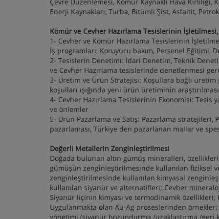
Çevre Düzenlemesi, Kömür Kaynaklı Hava Kirliliği, 
Enerji Kaynakları, Turba, Bitümli Şist, Asfaltit, Petro
Kömür ve Cevher Hazırlama Tesislerinin İşletilme
1- Cevher ve Kömür Hazırlama Tesislerinin İşletil
İş programları, Koruyucu bakım, Personel Eğitimi,
2- Tesislerin Denetimi: İdari Denetim, Teknik Denet
ve Cevher Hazırlama tesislerinde denetlenmesi gere
3- Üretim ve Ürün Stratejisi: Koşullara bağlı üretim 
koşulları ışığında yeni ürün üretiminin araştırılması
4- Cevher Hazırlama Tesislerinin Ekonomisi: Tesis ya
ve önlemler
5- Ürün Pazarlama ve Satış: Pazarlama stratejileri,
pazarlaması, Türkiye den pazarlanan mallar ve spesif
Değerli Metallerin Zenginleştirilmesi
Doğada bulunan altın gümüş mineralleri, özellikleri 
gümüşün zenginleştirilmesinde kullanılan fiziksel 
zenginleştirilmesinde kullanılan kimyasal zenginle
kullanılan siyanür ve alternatifleri; Cevher mineralo
Siyanür liçinin kimyası ve termodinamik özellikleri
Uygulanmakta olan Au-Ag proseslerinden örnekler; A
yönetimi (siyanür bozundurma /uzaklaştırma /geri ka