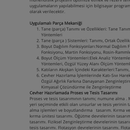
uygulamaların yapılabilmesi için bilgisayar progra
olarak verilecektir.
Uygulamalı Parça Mekaniği
Tane (parça) Tanımı ve Özellikleri: Tane Tanım
Yöntemleri
Tane (parça ) Sistemleri: Tanımı, Ortak Özell
Boyut Dağılım Fonksiyonları:Normal Dağılım
Fonksiyonu, Martin Fonksiyonu, Rosin-Ramml
Boyut Ölçüm Yöntemleri:Elek Analiz Yöntemle
Yöntemleri, Özgül Yüzey Alanı Ölçüm Yönteml
Katıların Akışkan İçindeki Karakterleri:Tanımı
Cevher Hazırlama İşlemlerinde Katı-Sıvı Hare
Özgül Ağırlık Farkına Danayanan Zenginleştirm
Kimyasal Çözündürme ile Zenginleştirme
Cevher Hazırlamada Proses ve Tesis Tasarımı
Proses ve tesis tasarımının tanımı; numune alma . 
yeri seçiminde etkili olan unsurlar ve tesis yerin
alma işlemleri ve boyutlandırma tasarım. Kırma ve e
kırma ünitesi tasarımı. Öğütme devrelerinin tasarım
tasarımı. Fiziksel Zenginleştirme devrelerinin tasar
tesis tasarımı. Flotasyon devrelerinin tasarımı. Flo