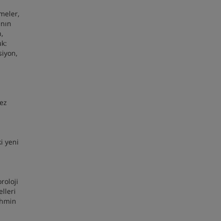
meler,
ının
,
uk:
siyon,
tez
i yeni
roloji
elleri
ahmin