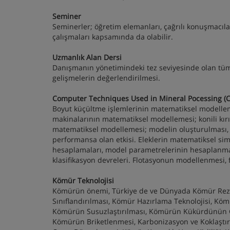
Seminer
Seminerler; öğretim elemanları, çağrılı konuşmacılar
çalışmaları kapsamında da olabilir.
Uzmanlık Alan Dersi
Danışmanın yönetimindeki tez seviyesinde olan tüm 
gelişmelerin değerlendirilmesi.
Computer Techniques Used in Mineral Pocessing (Ce
Boyut küçültme işlemlerinin matematiksel modelleme
makinalarının matematiksel modellemesi; konili kırı
matematiksel modellemesi; modelin oluşturulması, m
performansa olan etkisi. Eleklerin matematiksel sim
hesaplamaları, model parametrelerinin hesaplanması
klasifikasyon devreleri. Flotasyonun modellenmesi, f
Kömür Teknolojisi
Kömürün önemi, Türkiye de ve Dünyada Kömür Rezerv
Sınıflandırılması, Kömür Hazırlama Teknolojisi, K
Kömürün Susuzlaştırılması, Kömürün Kükürdünün Gi
Kömürün Briketlenmesi, Karbonizasyon ve Koklaştırm