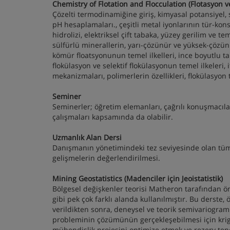
Chemistry of Flotation and Flocculation (Flotasyon 
Çözelti termodinamiğine giriş, kimyasal potansiyel, 
pH hesaplamaları., çeşitli metal iyonlarının tür-ko
hidrolizi, elektriksel çift tabaka, yüzey gerilim ve tem
sülfürlü minerallerin, yarı-çözünür ve yüksek-çözün
kömür floatsyonunun temel ilkelleri, ince boyutlu t
flokülasyon ve selektif flokülasyonun temel ilkeleri,
mekanizmaları, polimerlerin özellikleri, flokülasyon t
Seminer
Seminerler; öğretim elemanları, çağrılı konuşmacılar
çalışmaları kapsamında da olabilir.
Uzmanlık Alan Dersi
Danışmanın yönetimindeki tez seviyesinde olan tüm 
gelişmelerin değerlendirilmesi.
Mining Geostatistics (Madenciler için Jeoistatistik)
Bölgesel değişkenler teorisi Matheron tarafından öne
gibi pek çok farklı alanda kullanılmıştır. Bu derste, 
verildikten sonra, deneysel ve teorik semivariogram
probleminin çözümünün gerçekleşebilmesi için krigi
mühendislik projesini optimize etmek ve rezerv tenö