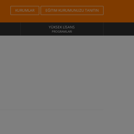
KURUMLAR
EĞITIM KURUMUNUZU TANITIN
YÜKSEK LISANS
PROGRAMLARI