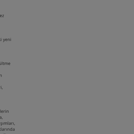
tez
i yeni
çültme
un
i,
lerin
a,
şımları,
klarında