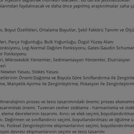
mlarından faydalınacak ve daha önce yapılmış araştırılmalar saha ç
ı, Boyut Özellikleri, Ortalama Boyutlar, Şekil Faktörü Tanımı ve Öl
ikleri, Parça Yoğunluğu, Bulk Yoğunluğu, Özgül Yüzey Alanı
 Fonksiyonu, Log-Normal Dağılım Fonksiyonu, Gates-Gaudin Schuma
er Fonksiyonu
ri, Mikroskobik Yöntemler, Sedimantasyon Yöntemler, Elutriasyon
eri
, Newton Yasası, Stokes Yasası
ketlerinin Önemi:Dağıtma ve Boyuta Göre Sınıflandırma ile Zenginle
e, Manyetik Ayırma ile Zenginleştirme, Flotasyon ile Zenginleştirm
Mineralojinin proses ve tesis tasarımındaki önemi; proses ekonomis
in tasarımdaki önemi. Tuvenan cevher stoklama - harmanlama ve stok
leme devrelerinin tasarımı. Kırıcı ve elek seçimi, boyutlandırılmas
ı. Değirmen ve sınıflandırıcı seçimi, boyutlandırılması ve öğütme ü
ımı. Fiziksel Zenginleştirme ekipmanlarının seçimi, boyutlandırılmas
tasyon devresi ekipmanlarının seçimi ve tesis tasarımı