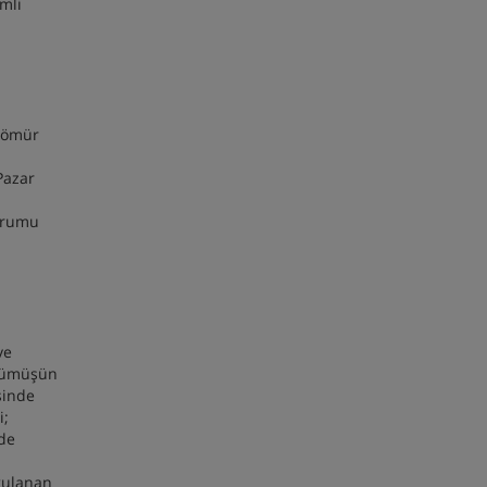
mli
 Kömür
Pazar
durumu
ve
 gümüşün
sinde
i;
ide
ygulanan