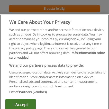
E-posta ile bilgi
Rusça Kursu
We Care About Your Privacy
Sun Akademi
We and our partners store and/or access information on a device,
such as unique IDs in cookies to process personal data. You may
E-posta ile bilgi
accept or manage your choices by clicking below, including your
right to object where legitimate interest is used, or at any time in
the privacy policy page. These choices will be signaled to our
partners and will not affect browsing data.
Más información sobre
su privacidad
Kullanım koşulları
We and our partners process data to provide:
Use precise geolocation data. Actively scan device characteristics for
Gizlilik politikası
identification. Store and/or access information on a device.
Personalised ads and content, ad and content measurement,
İletişim Educaedu
audience insights and product development.
List of Partners (vendors)
Copyright © Educaedu Business S.L. - CIF : B-95610580: -
www.educaedu-turkiye.com
I Accept